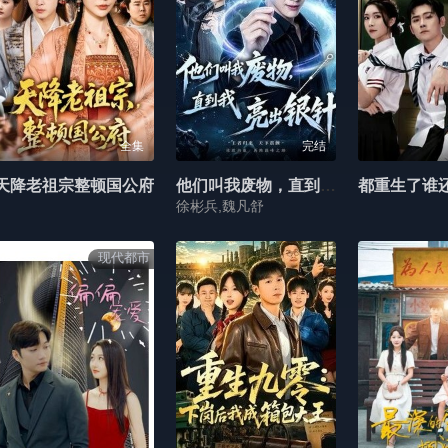
全集
完结
天降老祖宗整顿国公府
他们叫我废物，直到我亮出银针
都重生了谁
徐彬兵,魏凡舒
现代都市