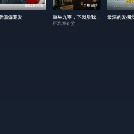
第81集完结
全集完结
新偏偏宠爱
重生九零，下岗后我成了箱包大王
最深的爱搁
严浩,章铭雯