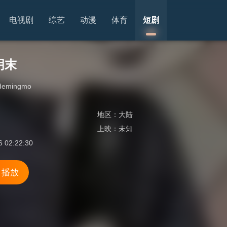
电视剧
综艺
动漫
体育
短剧
明末
lidemingmo
地区：
大陆
上映：
未知
6 02:22:30
 播放