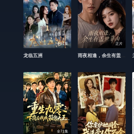
全81集
正片
龙临五洲
雨夜相逢，余生有盖世靠山
全71集