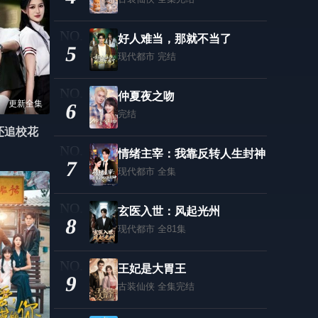
好人难当，那就不当了
5
现代都市
完结
仲夏夜之吻
更新全集
6
完结
还追校花
情绪主宰：我靠反转人生封神
7
现代都市
全集
玄医入世：风起光州
8
现代都市
全81集
王妃是大胃王
9
古装仙侠
全集完结