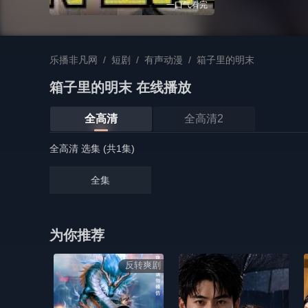
一口气看完
乐播非凡网
/
短剧
/
有声动漫
/
箱子里的明末
箱子里的明末 在线播放
全高清
全高清2
全高清 选集 (共1集)
全集
为你推荐
反转爽剧