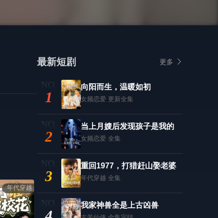
最新短剧
更多
向阳而生，温暖如初
1
女频恋爱
更新全集
当上月嫂后发现孩子是我的
2
女频恋爱
全集
重回1977，打猎赶山娶老婆
3
年代穿越
全集
年代穿越
我家神兽全是上古凶兽
4
古装仙侠
全集完结