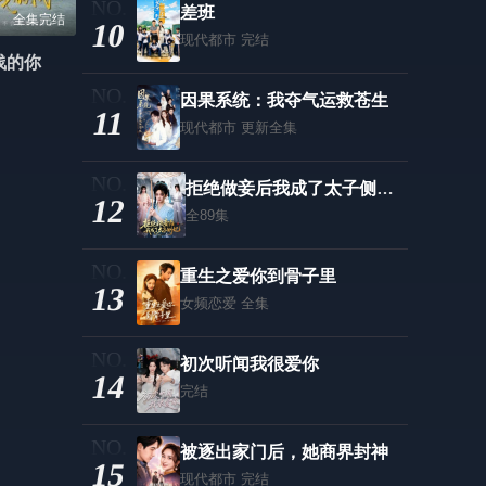
差班
全集完结
10
现代都市
完结
浅的你
因果系统：我夺气运救苍生
11
现代都市
更新全集
拒绝做妾后我成了太子侧妃一纸离人愁
12
全89集
重生之爱你到骨子里
13
女频恋爱
全集
初次听闻我很爱你
14
完结
被逐出家门后，她商界封神
15
现代都市
完结