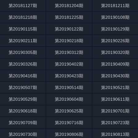
第20181127期
第20181204期
第20181211期
第20181218期
第20181225期
第20190108期
第20190115期
第20190122期
第20190129期
第20190211期
第20190218期
第20190226期
第20190305期
第20190312期
第20190320期
第20190326期
第20190402期
第20190409期
第20190416期
第20190423期
第20190430期
第20190507期
第20190514期
第20190521期
第20190529期
第20190604期
第20190611期
第20190618期
第20190625期
第20190701期
第20190709期
第20190716期
第20190723期
第20190730期
第20190806期
第20190813期