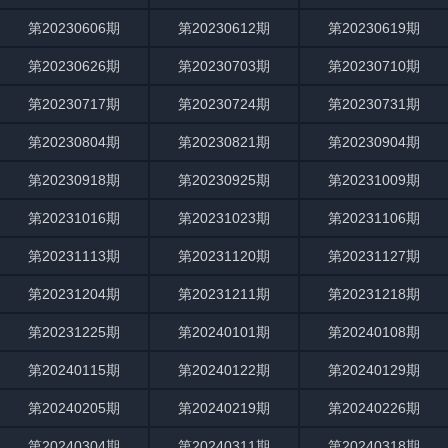
第20230606期
第20230612期
第20230619期
第20230626期
第20230703期
第20230710期
第20230717期
第20230724期
第20230731期
第20230804期
第20230821期
第20230904期
第20230918期
第20230925期
第20231009期
第20231016期
第20231023期
第20231106期
第20231113期
第20231120期
第20231127期
第20231204期
第20231211期
第20231218期
第20231225期
第20240101期
第20240108期
第20240115期
第20240122期
第20240129期
第20240205期
第20240219期
第20240226期
第20240304期
第20240311期
第20240318期