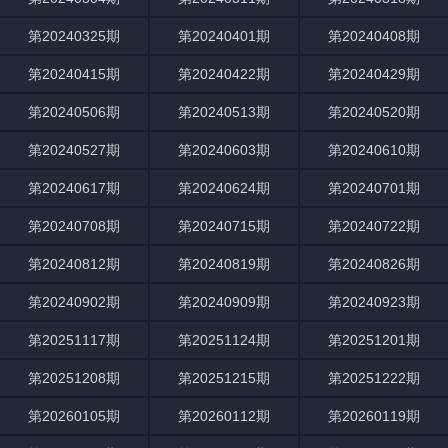
第20240325期
第20240401期
第20240408期
第20240415期
第20240422期
第20240429期
第20240506期
第20240513期
第20240520期
第20240527期
第20240603期
第20240610期
第20240617期
第20240624期
第20240701期
第20240708期
第20240715期
第20240722期
第20240812期
第20240819期
第20240826期
第20240902期
第20240909期
第20240923期
第20251117期
第20251124期
第20251201期
第20251208期
第20251215期
第20251222期
第20260105期
第20260112期
第20260119期