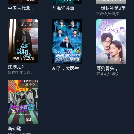
中国古代悲情战神
与海洋共舞
一饭封神第2季
谢霆锋,张勇,郑永麒,陈晓卿,李诞
港台综艺
更新至第20集
第3期
第4期
江湖见2
AI了，大医生
野狗骨头，意犹未尽
黎耀祥,麦长青,米雪,陈浩民,樊少皇,吕颂贤
宋威龙,张婧仪
日韩综艺
第4集
新钥匙