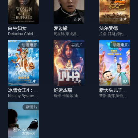
正片
正片
白牛妇女
梦边缘
法尔赞德
Delacina Chief Eagle,Rita Coolidge,Bryan Deans,Sharon Fool Bull,Carol Iron Rope Herrera
周星驰,李成昌,湘漪,陈有后,麦皓为
拉詹·拜斯,姆伦马伊·德什潘德,哈里什·杜达德,内哈尔·乔希
动漫电影
喜剧片
动漫电影
正片
正片
HD
冰雪女王4：魔镜世界(国语版)
好运杰瑞
新大头儿子和小头爸爸4：完美爸爸
Nikolay Bystrov,安东·埃达罗夫,洛瑞·加纳,Vanessa Gardner,德文·贝利·格里芬,杰森·格里菲斯,格林汉姆·豪斯蒂德,劳丽·海姆斯,萨米亚·芒茨,萨马拉·娜耶姆,斯科蒂·雷,艾莉森·雷·罗森菲尔德,埃里卡·施罗德,比伊·鲍勃·汤普森,马克·汤普森,Lyaysan Utyasheva,Tom Wayland
詹维·卡浦尔,迪帕克·迪布里亚尔,Sahil Mehta
董浩,鞠萍,陈怡,耿晨晨,陈苏,王淏,郏捷,何子然,黄炜,霍小雷,王金建,刘洋
剧情片