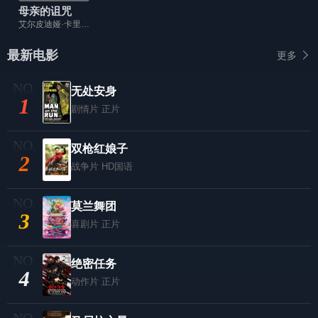
母亲的诅咒
艾尔皮迪娅·卡里洛,特诺切·韦尔塔,克里·卡希尔,贝茜·波雷戈,Harlon,Miller,Ariana,Guerra,Jennifer,Patino,Britton,Webb,Ashleigh,Lewis,Evelyn,Gonzalez,René,Mena,Robert,Larriviere,Amelia,Rico,Joseph,Garcia,Rachel,Whitman,Groves
最新电影
更多
无处安身
1
剧情片
正片
双枪红娘子
2
战争片
HD国语
莫兰舞团
3
喜剧片
正片
绝密任务
4
动作片
正片