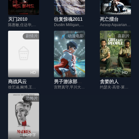
灭门2010
往复惊魂2011
死亡擂台
陈惠敏,任达华,蒋璐霞,安志杰,廖碧儿
Dustin Milligan,Richard de Klerk,Amanda Crew
Aesop Aquarian,Justin Bethancourt,Freddy Bouciegues
剧情片
动漫电影
喜剧片
HD
正片
HD
商战风云
男子游泳部剧场版：最后的划水前篇
贪婪的人
徐艺涵,阚博,王俊杰
宫野真守,平川大辅,岛崎信长,铃木达央,代永翼
约瑟夫·高登-莱维特,莉莉·詹姆斯,希米什·帕特尔,奇希·劳尔兹,蒂姆·布雷克·尼尔森,乔伊·劳伦·亚当斯,西蒙·雷克斯,乌佐·阿杜巴,妮娜·阿里安达,吉姆·加菲根,何塞·马利亚·亚兹皮克,阿尔特·纽柯克,内娃·豪威尔,Khetphet Phagnasay,迈克尔·哈丁,David Pascua,特拉维斯·普里兹比尔斯基,Kevin M. Brennan,克米特·罗里森,Tamara Hopkins
恐怖片
HD中字