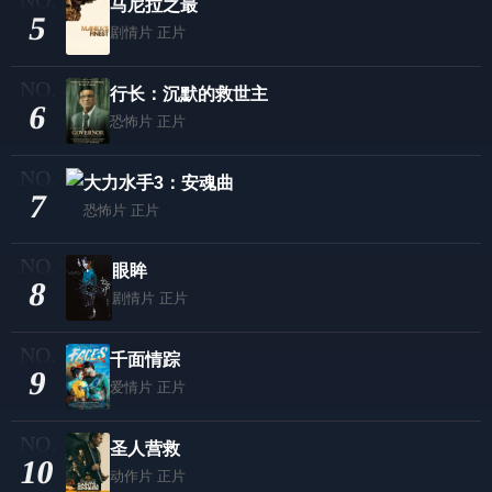
马尼拉之最
5
剧情片
正片
行长：沉默的救世主
6
恐怖片
正片
大力水手3：安魂曲
7
恐怖片
正片
眼眸
8
剧情片
正片
千面情踪
9
爱情片
正片
圣人营救
10
动作片
正片