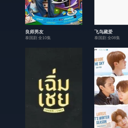
良师男友
飞鸟藏爱
泰国剧 全10集
泰国剧 全08集