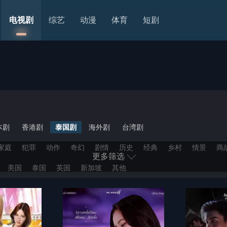
电视剧
综艺
动漫
体育
短剧
本剧
香港剧
泰国剧
海外剧
台湾剧
家庭
犯罪
动作
奇幻
剧情
历史
经典
乡村
情景
商
更多筛选
美国
泰国
英国
新加坡
其他
22
2021
2020
2019
2018
2017
更早