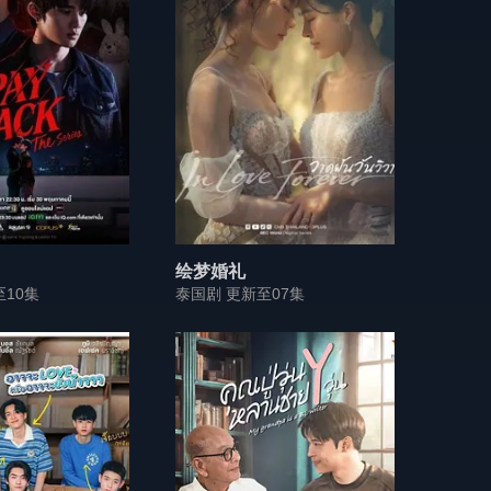
绘梦婚礼
至10集
泰国剧 更新至07集