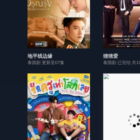
地平线边缘
猜猜爱
泰国剧 更新至07集
泰国剧 已完结 共1