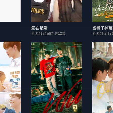
爱在是隆
当橘子掉落
泰国剧 已完结 共12集
泰国剧 全12