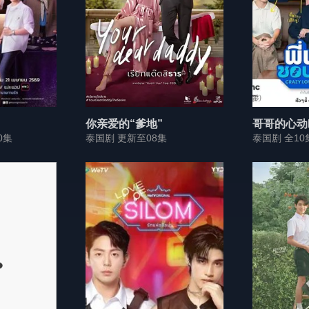
你亲爱的“爹地”
哥哥的心动
0集
泰国剧 更新至08集
泰国剧 全10