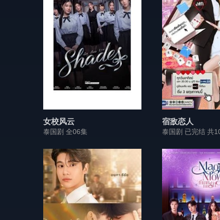
女校风云
宿敌恋人
泰国剧 全06集
泰国剧 已完结 共1