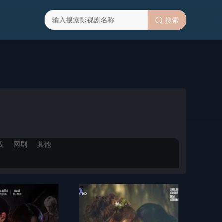
搜索
战
网剧
其他