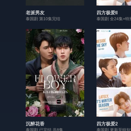
老派男友
四方极爱II
泰国剧 第10集完结
泰国剧 全24集+特
沉醉花香
四方极爱2
泰国剧 已完结 共8集
泰国剧 更新至特别