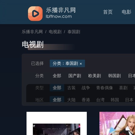
首页
电影
乐播非凡网
/
电视剧
/
泰国剧
电视剧
已选择
分类：泰国剧
分类
全部
国产剧
欧美剧
韩国剧
日
类型
全部
古装
战争
青春偶像
喜剧
地区
全部
大陆
香港
台湾
韩国
日本
年份
全部
2026
2025
2024
2023
20