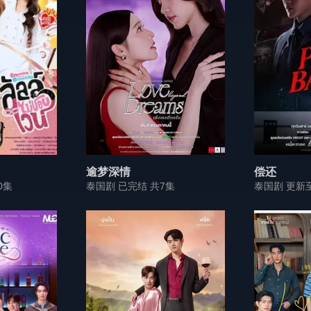
逾梦深情
偿还
0集
泰国剧 已完结 共7集
泰国剧 更新