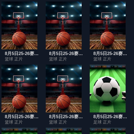
8月5日25-26赛季浙BA 三门59VS57天台
8月5日25-26赛季浙BA 浦江60VS67义乌
8月5日25-26赛季浙BA 路桥80VS83温岭
篮球 正片
篮球 正片
篮球 正片
8月5日25-26赛季浙BA 磐安74VS91永康
8月5日25-26赛季NBA经典赛事 马刺VS雷霆
8月5日25-26赛季足球热身 切尔西VS尤文图斯
篮球 正片
篮球 正片
足球 正片