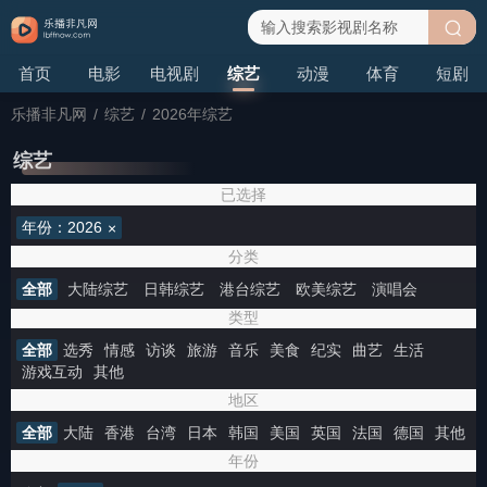
搜
首页
电影
电视剧
综艺
动漫
体育
短剧
索
乐播非凡网
/
综艺
/
2026年综艺
综艺
已选择
年份：2026
分类
全部
大陆综艺
日韩综艺
港台综艺
欧美综艺
演唱会
类型
全部
选秀
情感
访谈
旅游
音乐
美食
纪实
曲艺
生活
游戏互动
其他
地区
全部
大陆
香港
台湾
日本
韩国
美国
英国
法国
德国
其他
年份