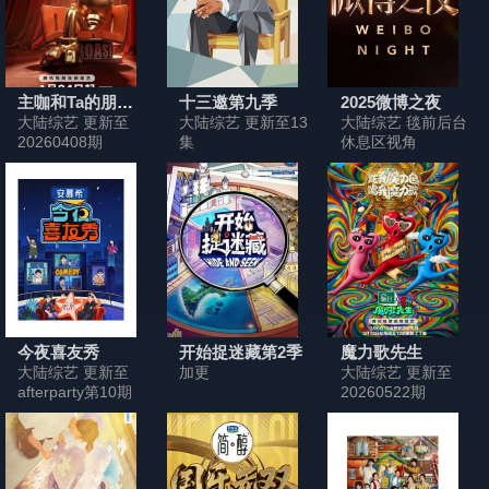
主咖和Ta的朋友们
十三邀第九季
2025微博之夜
大陆综艺 更新至
大陆综艺 更新至13
大陆综艺 毯前后台
20260408期
集
休息区视角
今夜喜友秀
开始捉迷藏第2季
魔力歌先生
大陆综艺 更新至
加更
大陆综艺 更新至
afterparty第10期
20260522期