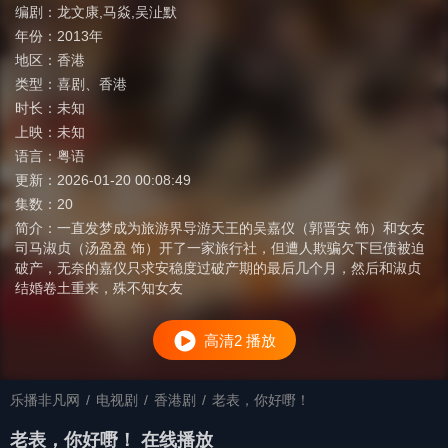
编剧：
龙文康,马焱,吴沚默
年份：
2013年
地区：
香港
类型：
喜剧
、
香港
时长：
未知
上映：
未知
语言：
粤语
更新：
2026-01-20 00:08:49
集数：
20
简介：
一直发梦成为旅游界导游天王的吴嘉仪（郭晋安 饰）和女友
司马淑贞（汤盈盈 饰）开了一家旅行社，但遭人欺骗欠下巨债被迫
破产，无奈的嘉仪只求安稳度过破产期的最后几个月，然后和淑贞
结婚卷土重来，殊不知女友
高清2 播放
乐播非凡网
/
电视剧
/
香港剧
/
老表，你好嘢！
老表，你好嘢！ 在线播放