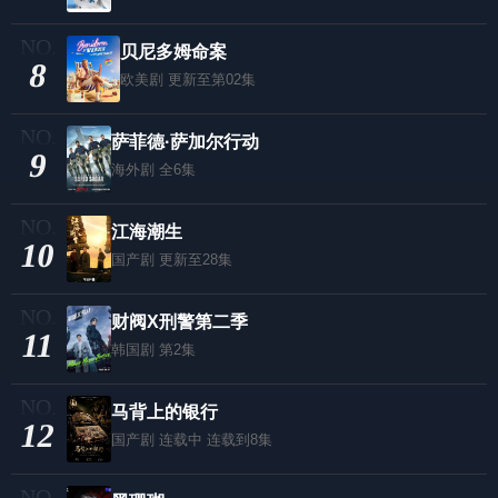
贝尼多姆命案
8
欧美剧
更新至第02集
萨菲德·萨加尔行动
9
海外剧
全6集
江海潮生
10
国产剧
更新至28集
财阀X刑警第二季
11
韩国剧
第2集
马背上的银行
12
国产剧
连载中 连载到8集