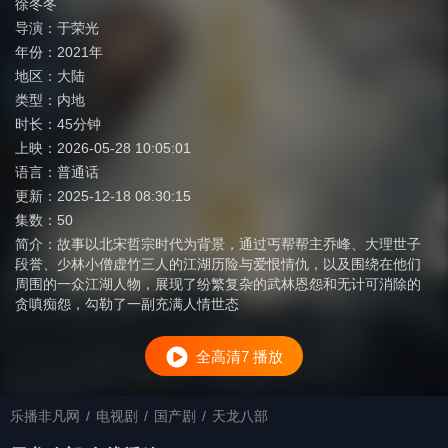
徐冬冬
导演：
于荣光
年份：
2021年
地区：
大陆
类型：
内地
时长：
45分钟
上映：
2026-05-28 10:05:01
语言：
普通话
更新：
2025-12-18 08:30:15
集数：
50
简介：
故事以北宋哲宗时代为背景，通过丐帮帮主乔峰、大理世子
段誉、少林小僧虚竹三人的江湖历险与爱恨情仇，以及围绕在他们
周围的一众江湖人物，展现了纷繁复杂的武林恩怨和无计可消除的
贪嗔痴怨，勾勒了一副充满人情世态
全高清7 播放
乐播非凡网
/
电视剧
/
国产剧
/
天龙八部