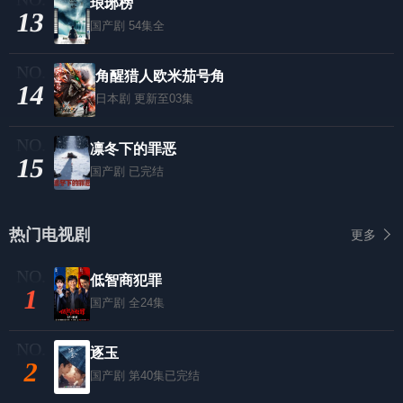
琅琊榜
13
国产剧
54集全
角醒猎人欧米茄号角
14
日本剧
更新至03集
凛冬下的罪恶
15
国产剧
已完结
热门电视剧
更多
低智商犯罪
1
国产剧
全24集
逐玉
2
国产剧
第40集已完结