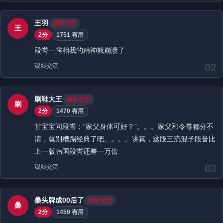
王羽
观影交流
王
2分
1751 有用
段誉一露相我的精神就崩溃了
02
观影交流
刷鞋大王
观影交流
刷
2分
1470 有用
甘宝宝问段誉：“家父身体可好？”。。。家父和令尊都分不
清，就别糟蹋经典了吧。。。。讲真，这版三流混子段誉比
上一版韩国段誉还差一万倍
03
观影交流
桑头牌成00后了
观影交流
桑
2分
1459 有用