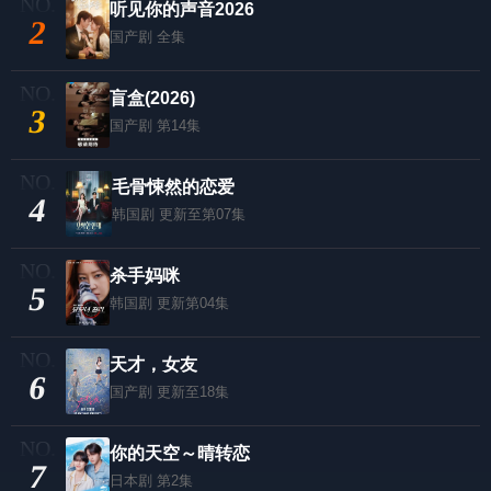
听见你的声音2026
2
国产剧
全集
盲盒(2026)
3
国产剧
第14集
毛骨悚然的恋爱
4
韩国剧
更新至第07集
杀手妈咪
5
韩国剧
更新第04集
天才，女友
6
国产剧
更新至18集
你的天空～晴转恋
7
日本剧
第2集