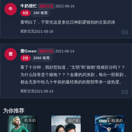
牛奶很忙
观影交流
2021-08-16
牛
4分
160 有用
看明白了，于荣光这是拿抗日神剧逻辑拍的古装武侠
08
观影交流
2021-08-16
壹Green
观影交流
2021-08-14
壹
2分
2060 有用
看了十分钟，我好想知道，“文弱”和“娘炮”很难区分吗？？
为什么段誉是个娘炮？？？金庸的武侠剧，每出一部新剧，
都会无形中给几十年前的最经典的的那部带来一波热度。
09
观影交流
2021-08-14
为你推荐
欧美剧
国产剧
欧美剧