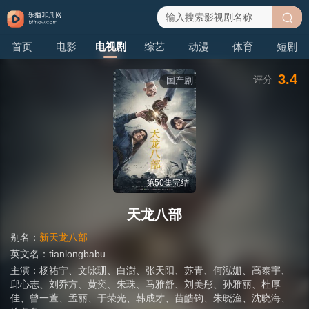
搜
首页
电影
电视剧
综艺
动漫
体育
短剧
索
3.4
评分
国产剧
第50集完结
天龙八部
别名：
新天龙八部
英文名：
tianlongbabu
主演：
杨祐宁
、
文咏珊
、
白澍
、
张天阳
、
苏青
、
何泓姗
、
高泰宇
、
邱心志
、
刘乔方
、
黄奕
、
朱珠
、
马雅舒
、
刘美彤
、
孙雅丽
、
杜厚
佳
、
曾一萱
、
孟丽
、
于荣光
、
韩成才
、
苗皓钧
、
朱晓渔
、
沈晓海
、