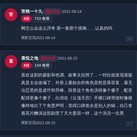
苦桃一十九
观影交流
2021-08-14
苦
4分
733 有用
啊怎么会这么浮夸 第一集那个摸胸……认真的吗
06
观影交流
2021-08-14
喜悦之地
观影交流
2021-08-15
喜
4分
134 有用
喜欢这剧的摄影和色调。叙事太拉胯了，一对比就发现港版
真是太会改编了。外形上最贴合的角色居然是慕容复，最无
法忍受的是虚竹和乔峰。段誉这个角色演得像个傻子，配音
配得更像个傻子，白澍在《云顶天宫》开播口碑滑坡时像模
像样地出了个免责声明，觉得口碑差全是别人的锅，自己拿
着高片酬演这部剧受了天大委屈一样，这个演员一生黑
07
观影交流
2021-08-15