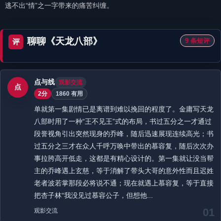
逃不出“情”之一字带来的痛苦纠缠。
聊聊《天龙八部》
9 条短评
评
点与线
观影交流
点
2分
1860 有用
单就第一集剧情已是离谱到难以挽回的程度了。金庸写天龙
八部时用了一种“王不见王”式的布局，书过五分之一才通过
段誉视角引出突然现身的乔峰，随后迅速展现连续高光；书
过五分之三才在众人千呼万唤中带出的慕容复，随后次次办
事拉胯高开低走，这都是有精心设计的。第一集就让没当帮
主的乔峰遇上玄慈，等于消解了带头大哥的意外性而且迟姓
老者波若掌那段必将说不通；现在就遇上慕容复，等于直接
把杏子林“我没见过慕容公子，但想他...
01
观影交流