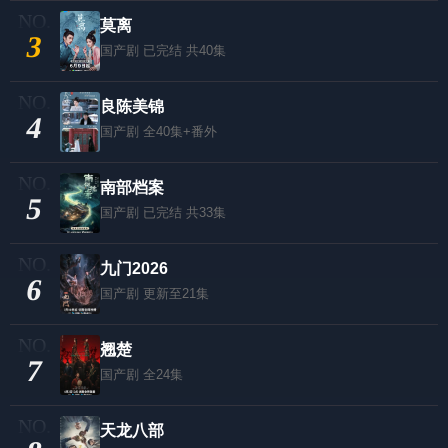
莫离
3
国产剧
已完结 共40集
良陈美锦
4
国产剧
全40集+番外
南部档案
5
国产剧
已完结 共33集
九门2026
6
国产剧
更新至21集
翘楚
7
国产剧
全24集
天龙八部