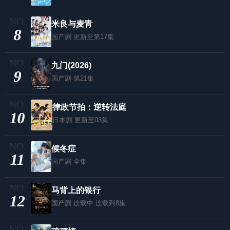
米良与麦青
8
国产剧
更新至第17集
九门(2026)
9
国产剧
第21集
律政节拍：逆转法庭
10
日本剧
更新至03集
候冬症
11
国产剧
全集
马背上的银行
12
国产剧
连载中 连载到8集