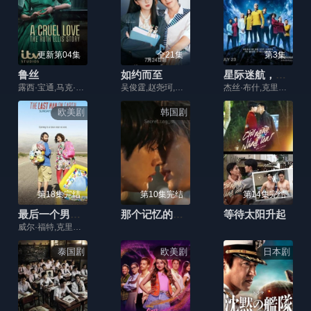
更新第04集
全21集
第3集
鲁丝
如约而至
星际迷航，奇异新世界第四季
露西·宝通,马克·斯坦利,托比·琼斯,托比·斯蒂芬斯,茱丽叶特·斯蒂文森,亚瑟·达维尔,乔·阿姆斯特朗,劳里·戴维森,杰克·施塔登,Darren Charman
吴俊霆,赵尧珂,宗元圆,高晓攀,李行亮,吴莫愁,辉子,王心怡,熊汝霖,孙一杰,曲羿成,王予,王旭东,高姝瑶,许纯,李泽宇,蔡淇
杰丝·布什,克里斯蒂娜·钟
欧美剧
韩国剧
第18集完结
第10集完结
第14集完结
最后一个男人第二季
那个记忆的夏天
等待太阳升起
威尔·福特,克里斯汀·沙尔,杰森·苏戴奇斯,梅尔·罗德里格斯,克利欧佩特拉·科尔曼,詹纽瑞·琼斯,玛丽·斯汀伯根,威尔·法瑞尔
泰国剧
欧美剧
日本剧