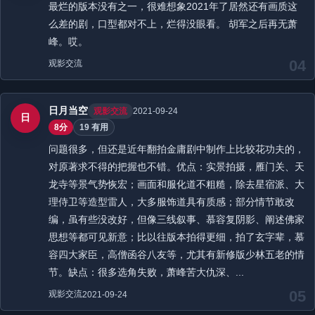
最烂的版本没有之一，很难想象2021年了居然还有画质这
么差的剧，口型都对不上，烂得没眼看。 胡军之后再无萧
峰。哎。
04
观影交流
日月当空
观影交流
2021-09-24
日
8分
19 有用
问题很多，但还是近年翻拍金庸剧中制作上比较花功夫的，
对原著求不得的把握也不错。优点：实景拍摄，雁门关、天
龙寺等景气势恢宏；画面和服化道不粗糙，除去星宿派、大
理侍卫等造型雷人，大多服饰道具有质感；部分情节敢改
编，虽有些没改好，但像三线叙事、慕容复阴影、阐述佛家
思想等都可见新意；比以往版本拍得更细，拍了玄字辈，慕
容四大家臣，高僧函谷八友等，尤其有新修版少林五老的情
节。缺点：很多选角失败，萧峰苦大仇深、...
05
观影交流
2021-09-24