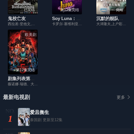
已完结
第12集完结
完结
鬼校亡友
Soy Luna：让我们再次出发
沉默的舰队第一季：东京湾大海战
西拉差·坚他文,苏卡达·顾珑希,朱塔吾·帕塔拉刚普,苼楠塔茬·塔纳潘披散,Napat,Chokejindachai,Apasiri,Nitibhon,Sutatta,Udomsilp,甘·纯郝哇,吉拉瓦·瓦吉纳萨兰帕,Chantana,Kittiyapan,Artthapan,Poolsawad
卡罗尔·塞维利亚,鲁杰罗·帕斯夸雷利,迈克尔·朗达
大泽隆夫,上户彩,玉木宏,中山裕介,中村伦也,中村苍,松冈广大,前原滉,水川麻美,田中要次,田口浩正,桥爪功,冈本多绪,手塚通,酒向芳,笹野高史,夏川结衣,江口洋介
欧美剧
第12集完结
剧集列表第五季
薇诺娜·瑞德、大卫·哈伯、芬恩·伍法德、米莉·博比·布朗、伽塔·马塔拉佐、迦勒·麦罗林、诺亚·施纳普、萨迪·辛克、娜塔莉亚·戴尔、查理·希顿、乔·奇瑞、戴克·蒙哥马利、玛雅·霍克、艾米贝丝·迈克纳蒂、普莉亚·弗格森、布瑞特·吉尔曼和卡拉·布欧诺等原班人马回归。
最新电视剧
更多
爱且衡生
1
泰国剧
更新至12集