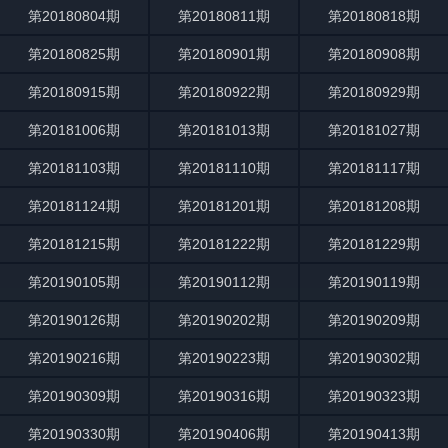
第20180804期
第20180811期
第20180818期
第20180825期
第20180901期
第20180908期
第20180915期
第20180922期
第20180929期
第20181006期
第20181013期
第20181027期
第20181103期
第20181110期
第20181117期
第20181124期
第20181201期
第20181208期
第20181215期
第20181222期
第20181229期
第20190105期
第20190112期
第20190119期
第20190126期
第20190202期
第20190209期
第20190216期
第20190223期
第20190302期
第20190309期
第20190316期
第20190323期
第20190330期
第20190406期
第20190413期