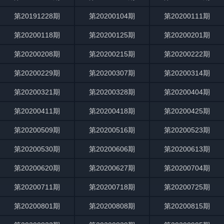
第20191228期
第20200104期
第20200111期
第20200118期
第20200125期
第20200201期
第20200208期
第20200215期
第20200222期
第20200229期
第20200307期
第20200314期
第20200321期
第20200328期
第20200404期
第20200411期
第20200418期
第20200425期
第20200509期
第20200516期
第20200523期
第20200530期
第20200606期
第20200613期
第20200620期
第20200627期
第20200704期
第20200711期
第20200718期
第20200725期
第20200801期
第20200808期
第20200815期