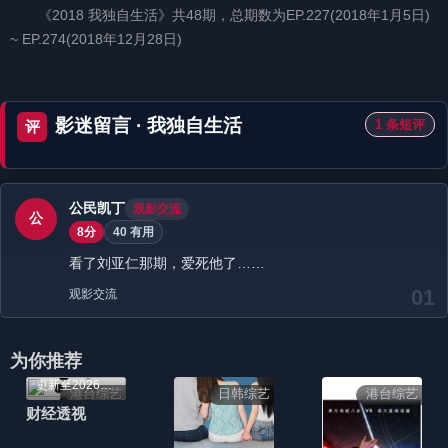
《2018 我独自生活》共48期，总期数为EP.227(2018年1月5日)
~ EP.274(2018年12月28日)
影迷留言 · 我独自生活
1 条短评
评
公民凯丁
观影交流
公
8分
40 有用
看了刘亚仁那期，爱死他了……
01
观影交流
为你推荐
更新至20260802
港台综艺
日韩综艺
港台综艺
财经透视