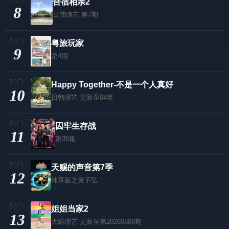
合宿相亲2
8
日韩综艺
第7期
粤旅玩家
9
第4期
Happy Together-不是一个人真好
10
日韩综艺
更新至04集
囚牢生存战
11
第35集
天赐的声音第7季
12
纯享版之黄子弘
姐姐当家2
13
大陆综艺
更新至第20260808期