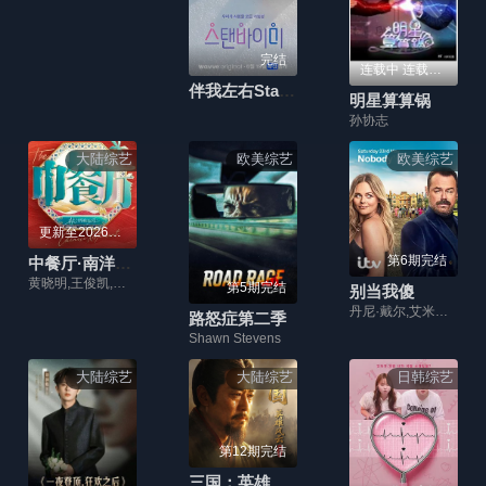
完结
连载中 连载到23期
伴我左右Stand BI Me
明星算算锅
孙协志
大陆综艺
欧美综艺
欧美综艺
更新至20260807期
第6期完结
中餐厅·南洋拾光季
黄晓明,王俊凯,昆凌,靳梦佳,张雅琪,林述巍,戴军,瞿颖,汪涵,尹浩宇,袁一琦
第5期完结
别当我傻
丹尼·戴尔,艾米丽·阿塔克
路怒症第二季
Shawn Stevens
大陆综艺
大陆综艺
日韩综艺
第12期完结
三国：英雄风云蜀国篇