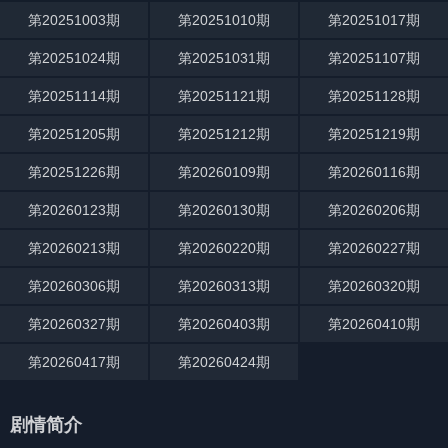
第20251003期
第20251010期
第20251017期
第20251024期
第20251031期
第20251107期
第20251114期
第20251121期
第20251128期
第20251205期
第20251212期
第20251219期
第20251226期
第20260109期
第20260116期
第20260123期
第20260130期
第20260206期
第20260213期
第20260220期
第20260227期
第20260306期
第20260313期
第20260320期
第20260327期
第20260403期
第20260410期
第20260417期
第20260424期
剧情简介