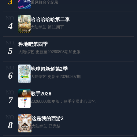
3
乘风舞台全纪录
哈哈哈哈哈第二季
4
大陆综艺
第11期下
种地吧第四季
5
大陆综艺
更新至20260808期加更版
地球超新鲜第2季
6
大陆综艺
更新至20260807期
歌手2026
7
20260808加更版：歌手全员走心回忆
这是我的西游2
8
大陆综艺
已完结