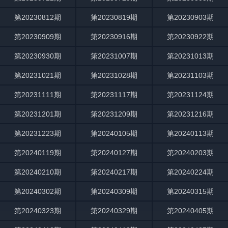
第20230812期
第20230819期
第20230903期
第20230909期
第20230916期
第20230922期
第20230930期
第20231007期
第20231013期
第20231021期
第20231028期
第20231103期
第20231111期
第20231117期
第20231124期
第20231201期
第20231209期
第20231216期
第20231223期
第20240105期
第20240113期
第20240119期
第20240127期
第20240203期
第20240210期
第20240217期
第20240224期
第20240302期
第20240309期
第20240315期
第20240323期
第20240329期
第20240405期