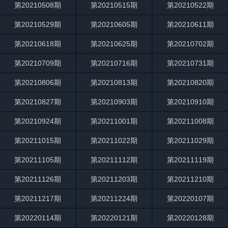
第20210508期
第20210515期
第20210522期
第20210529期
第20210605期
第20210611期
第20210618期
第20210625期
第20210702期
第20210709期
第20210716期
第20210731期
第20210806期
第20210813期
第20210820期
第20210827期
第20210903期
第20210910期
第20210924期
第20211001期
第20211008期
第20211015期
第20211022期
第20211029期
第20211105期
第20211112期
第20211119期
第20211126期
第20211203期
第20211210期
第20211217期
第20211224期
第20220107期
第20220114期
第20220121期
第20220128期