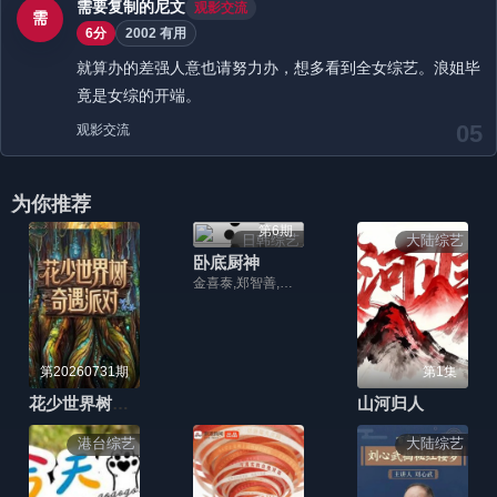
需要复制的尼文
观影交流
需
6分
2002 有用
就算办的差强人意也请努力办，想多看到全女综艺。浪姐毕
竟是女综的开端。
05
观影交流
为你推荐
第6期
日韩综艺
大陆综艺
卧底厨神
金喜泰,郑智善,权圣晙,金风
第20260731期
第1集
花少世界树奇遇派对
山河归人
港台综艺
大陆综艺