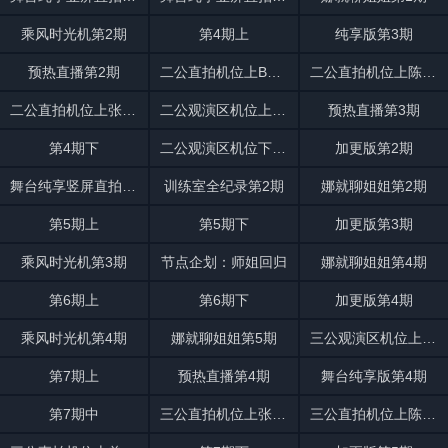
乘风时光机第2期
第4期上
纯享版第3期
预热直播第2期
二公直拍机位上BonBon Girls
二公直拍机位上陈瑶观演
二公直拍机位上张月故事感拉满
二公观演区机位上亲亲组各跳各的
预热直播第3期
第4期下
二公观演区机位下姐姐们《达拉崩吧》
加更版第2期
舞台纯享竖屏直拍第3期
训练室全纪录第2期
娜就聊姐姐第2期
第5期上
第5期下
加更版第3期
乘风时光机第3期
节点企划：师姐回归
娜就聊姐姐第4期
第6期上
第6期下
加更版第4期
乘风时光机第4期
娜就聊姐姐第5期
三公观演区机位上姐姐们邀你一起
第7期上
预热直播第4期
舞台纯享版第4期
第7期中
三公直拍机位上张月沉浸听
三公直拍机位上陈瑶入戏跟唱