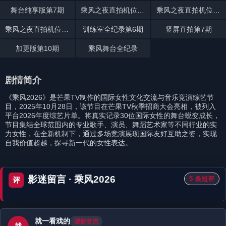
舞台纯享版第7期
乘风之夜直拍机位张月
乘风之夜直拍机位陈瑶
乘风之夜直拍机位曾沛慈
训练室全纪录第6期
竖屏直拍第7期
加更版第10期
乘风舞台全纪录
剧情简介
《乘风2026》是芒果TV制作的国际女性文化交流与音乐竞演综艺节
目，2025年10月28日，该节目在芒果TV秋季招商大会亮相，被列入
平台2026年度综艺片单。将真实记录30位国际女性的舞台蜕变成长，
节目集结全球范围内的专业歌手、演员、舞蹈艺术家等不同行业的实
力女性，在全新机制下，通过多场竞演展现国际友好互助之姿，实现
自我价值超越，探寻新一代的女性表达。
影迷留言 · 乘风2026
5 条短评
评
就一看戏的
观影交流