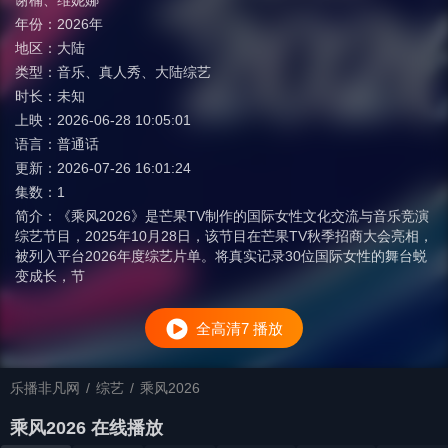
谢楠
、
维妮娜
年份：
2026年
地区：
大陆
类型：
音乐
、
真人秀
、
大陆综艺
时长：
未知
上映：
2026-06-28 10:05:01
语言：
普通话
更新：
2026-07-26 16:01:24
集数：
1
简介：
《乘风2026》是芒果TV制作的国际女性文化交流与音乐竞演
综艺节目，2025年10月28日，该节目在芒果TV秋季招商大会亮相，
被列入平台2026年度综艺片单。将真实记录30位国际女性的舞台蜕
变成长，节
全高清7 播放
乐播非凡网
/
综艺
/
乘风2026
乘风2026 在线播放