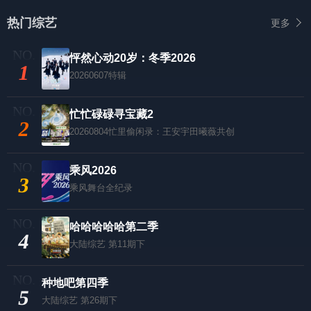
热门综艺
更多
怦然心动20岁：冬季2026
1
20260607特辑
忙忙碌碌寻宝藏2
2
20260804忙里偷闲录：王安宇田曦薇共创
乘风2026
3
乘风舞台全纪录
哈哈哈哈哈第二季
4
大陆综艺
第11期下
种地吧第四季
5
大陆综艺
第26期下