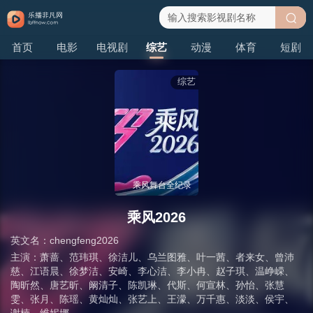
搜
首页
电影
电视剧
综艺
动漫
体育
短剧
索
综艺
乘风舞台全纪录
乘风2026
英文名：
chengfeng2026
主演：
萧蔷
、
范玮琪
、
徐洁儿
、
乌兰图雅
、
叶一茜
、
者来女
、
曾沛
慈
、
江语晨
、
徐梦洁
、
安崎
、
李心洁
、
李小冉
、
赵子琪
、
温峥嵘
、
陶昕然
、
唐艺昕
、
阚清子
、
陈凯琳
、
代斯
、
何宣林
、
孙怡
、
张慧
雯
、
张月
、
陈瑶
、
黄灿灿
、
张艺上
、
王濛
、
万千惠
、
淡淡
、
侯宇
、