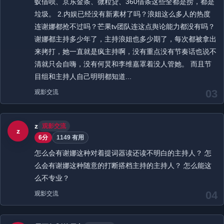
蚁借呗、京东金条、微粒贷、360借条这些全都是捞，都是
垃圾。 2.内娱已经没有新素材了吗？浪姐这么多人的热度
连谢娜都抢不过吗？芒果tv团队连这点舆论能力都没有吗？
谢娜都主持多少年了，主持浪姐也多少期了，每次都被拿出
来拷打，她一直就是疯主持啊，没有重点没有节奏话也说不
清就只会自嗨，没有何炅和李维嘉罩着没人管她。 而且节
目组和主持人自己明明都知道...
03
观影交流
z
观影交流
z
6分
1149 有用
怎么会有谢娜这种对着提词器读还读不明白的主持人？ 怎
么会有谢娜这种随意的打断搭档主持的主持人？ 怎么能这
么不专业？
04
观影交流