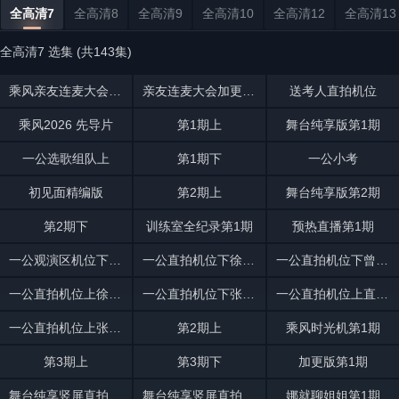
全高清7
全高清8
全高清9
全高清10
全高清12
全高清13
全高清7 选集 (共143集)
乘风亲友连麦大会第1期
亲友连麦大会加更版第1期
送考人直拍机位
乘风2026 先导片
第1期上
舞台纯享版第1期
一公选歌组队上
第1期下
一公小考
初见面精编版
第2期上
舞台纯享版第2期
第2期下
训练室全纪录第1期
预热直播第1期
一公观演区机位下姐姐陪看来袭
一公直拍机位下徐梦洁共情
一公直拍机位下曾沛慈陪你观演
一公直拍机位上徐梦洁直拍
一公直拍机位下张月直拍互动
一公直拍机位上直击曾沛慈现场
一公直拍机位上张月reaction
第2期上
乘风时光机第1期
第3期上
第3期下
加更版第1期
舞台纯享竖屏直拍第1期
舞台纯享竖屏直拍第2期
娜就聊姐姐第1期