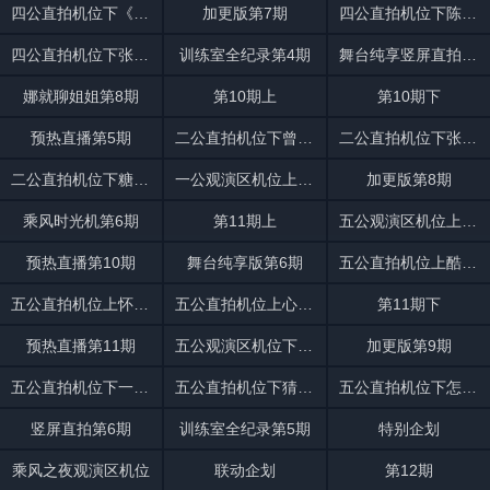
四公直拍机位下《海屿你》
加更版第7期
四公直拍机位下陈瑶走心跟唱
四公直拍机位下张月唱尽遗憾
训练室全纪录第4期
舞台纯享竖屏直拍第5期
娜就聊姐姐第8期
第10期上
第10期下
预热直播第5期
二公直拍机位下曾沛慈风格反转新造型
二公直拍机位下张月霸气回应
二公直拍机位下糖度超标
一公观演区机位上搭子已就位
加更版第8期
乘风时光机第6期
第11期上
五公观演区机位上淡淡唐艺昕
预热直播第10期
舞台纯享版第6期
五公直拍机位上酷飒唱跳
五公直拍机位上怀旧风
五公直拍机位上心引力
第11期下
预热直播第11期
五公观演区机位下放大招
加更版第9期
五公直拍机位下一直很安静
五公直拍机位下猜不透
五公直拍机位下怎么说我不爱你
竖屏直拍第6期
训练室全纪录第5期
特别企划
乘风之夜观演区机位
联动企划
第12期