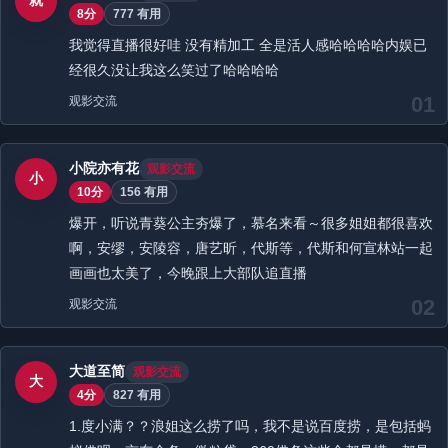
就
8分
777 有用
我觉得直播很好哇 没有精加工 全是活人感哈哈哈哈内娱已
经很久没让我这么笑过了哈哈哈哈
01
观影交流
小院亦有花
观影交流
小
10分
156 有用
爆开，听说青葵公主夯爆了，慕名来看～很多姐姐都很喜欢
啊，安缪，安陵容，唐艺昕，代斯等，代斯和何宣林站一起
画画也太美了，今晚跟上大部队追直播
02
观影交流
大道至简
观影交流
大
4分
827 有用
1.度小满？？浪姐这么捞了吗，我不是说百度捞，是包括蚂