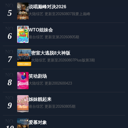
说唱巅峰对决2026
5
大陆综艺
更新至20260807我要上巅峰
WTO姐妹会
6
港台综艺
更新至第20260805期
密室大逃脱8大神版
7
大陆综艺
更新至20260807Plus版第3期
笑动剧场
8
大陆综艺
更新2002600423
姊妹靓起来
9
港台综艺
更新至20260805期
爱慕对象