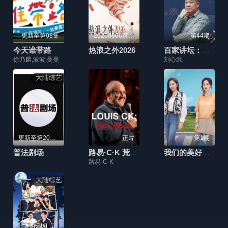
更新至第08集
20260806萧敬腾澄清造谣落泪
第44期
今天谁带路
热浪之外2026
百家讲坛：刘心武揭秘《红楼梦》
徐乃麟,波波,曼曼
刘心武
大陆综艺
更新至第20260805期
正片
第1期
普法剧场
路易·C·K 荒谬到笑
我们的美好旅行
路易·C·K
大陆综艺