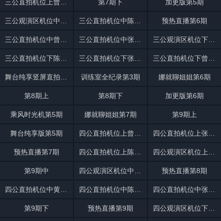
三公直拍机位上曾沛慈在线点赞
第7期下
加更版第5期
三公观演区机位中发狠了！张月团
三公直拍机位中陈瑶《盛夏的果实》
预热直播第6期
三公直拍机位中曾沛慈《一样的月光》
三公直拍机位中张月《野心家》
三公观演区机位下李小冉唐艺昕
三公直拍机位下陈瑶《缘分一道桥》
三公直拍机位下张月《另一个天堂》
三公直拍机位下曾沛慈《宝莲》
舞台纯享竖屏直拍第4期
训练室全纪录第3期
娜就聊姐姐第6期
第8期上
第8期下
加更版第6期
乘风时光机第5期
娜就聊姐姐第7期
第9期上
舞台纯享版第5期
四公直拍机位上曾沛慈《Susan说》
四公直拍机位上张月《锁》
预热直播第7期
四公直拍机位上陈瑶温柔戏腔
四公观演区机位上唐艺昕跟着《普通Disco》
第9期中
四公观演区机位中安崎庄法被
预热直播第8期
四公直拍机位中黄灿灿走心
四公直拍机位中陈瑶沉浸式
四公直拍机位中张月温柔治愈
第9期下
预热直播第9期
四公观演区机位下代斯沉浸聆听