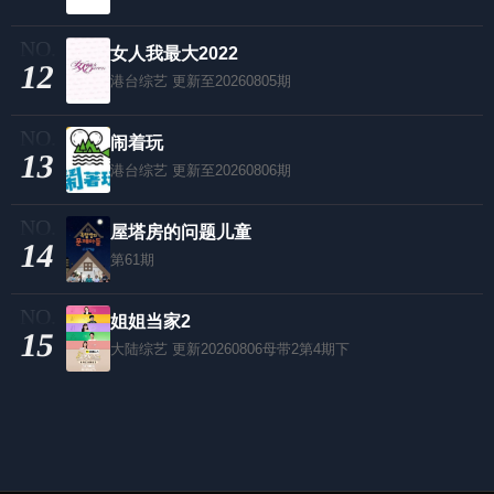
女人我最大2022
12
港台综艺
更新至20260805期
闹着玩
13
港台综艺
更新至20260806期
屋塔房的问题儿童
14
第61期
姐姐当家2
15
大陆综艺
更新20260806母带2第4期下