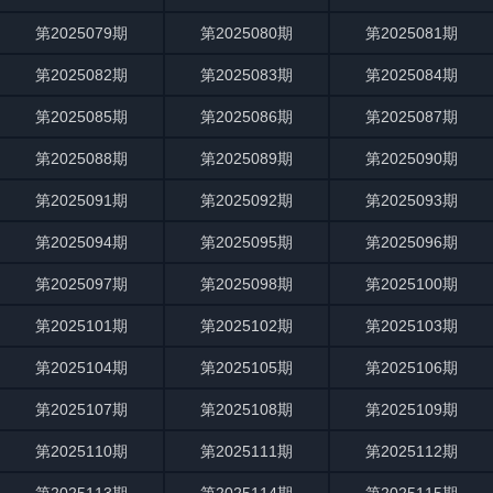
第2025079期
第2025080期
第2025081期
第2025082期
第2025083期
第2025084期
第2025085期
第2025086期
第2025087期
第2025088期
第2025089期
第2025090期
第2025091期
第2025092期
第2025093期
第2025094期
第2025095期
第2025096期
第2025097期
第2025098期
第2025100期
第2025101期
第2025102期
第2025103期
第2025104期
第2025105期
第2025106期
第2025107期
第2025108期
第2025109期
第2025110期
第2025111期
第2025112期