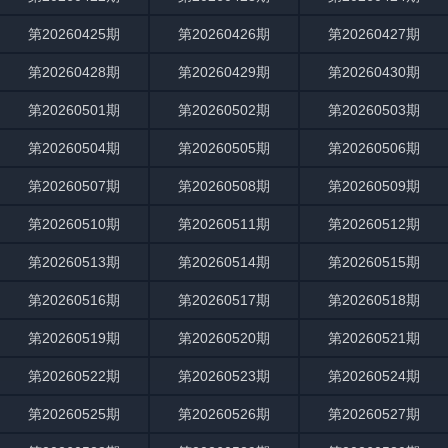
第20260425期
第20260426期
第20260427期
第20260428期
第20260429期
第20260430期
第20260501期
第20260502期
第20260503期
第20260504期
第20260505期
第20260506期
第20260507期
第20260508期
第20260509期
第20260510期
第20260511期
第20260512期
第20260513期
第20260514期
第20260515期
第20260516期
第20260517期
第20260518期
第20260519期
第20260520期
第20260521期
第20260522期
第20260523期
第20260524期
第20260525期
第20260526期
第20260527期