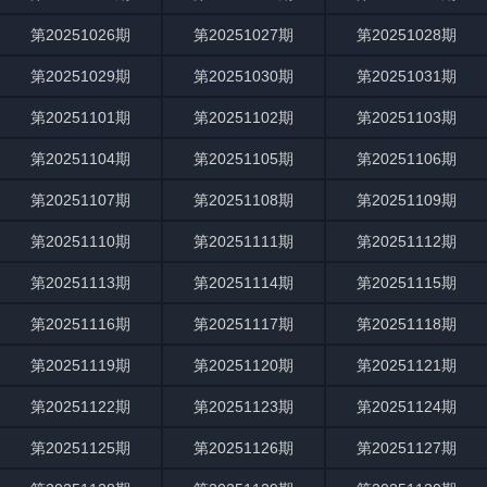
第20251026期
第20251027期
第20251028期
第20251029期
第20251030期
第20251031期
第20251101期
第20251102期
第20251103期
第20251104期
第20251105期
第20251106期
第20251107期
第20251108期
第20251109期
第20251110期
第20251111期
第20251112期
第20251113期
第20251114期
第20251115期
第20251116期
第20251117期
第20251118期
第20251119期
第20251120期
第20251121期
第20251122期
第20251123期
第20251124期
第20251125期
第20251126期
第20251127期