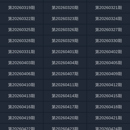
第20260319期
第20260320期
第20260321期
第20260322期
第20260323期
第20260324期
第20260325期
第20260326期
第20260327期
第20260328期
第20260329期
第20260330期
第20260331期
第20260401期
第20260402期
第20260403期
第20260404期
第20260405期
第20260406期
第20260407期
第20260409期
第20260410期
第20260411期
第20260412期
第20260413期
第20260414期
第20260415期
第20260416期
第20260417期
第20260418期
第20260419期
第20260420期
第20260421期
第20260422期
第20260423期
第20260424期