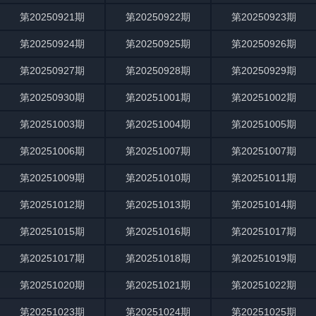
第20250921期
第20250922期
第20250923期
第20250924期
第20250925期
第20250926期
第20250927期
第20250928期
第20250929期
第20250930期
第20251001期
第20251002期
第20251003期
第20251004期
第20251005期
第20251006期
第20251007期
第20251007期
第20251009期
第20251010期
第20251011期
第20251012期
第20251013期
第20251014期
第20251015期
第20251016期
第20251017期
第20251017期
第20251018期
第20251019期
第20251020期
第20251021期
第20251022期
第20251023期
第20251024期
第20251025期