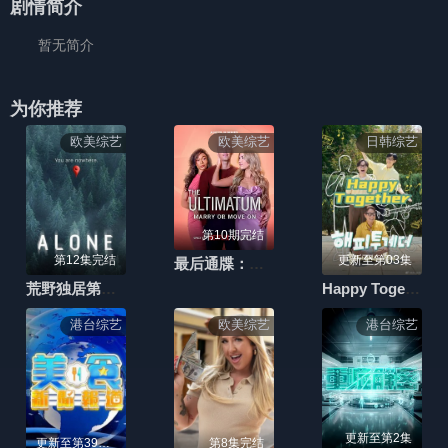
剧情简介
暂无简介
为你推荐
欧美综艺
欧美综艺
日韩综艺
第10期完结
第12集完结
更新至第03集
最后通牒：不结就分第四季
荒野独居第四季(中配版)
Happy Together-不是一个人真好
港台综艺
欧美综艺
港台综艺
更新至第2集
更新至第399集
第8集完结