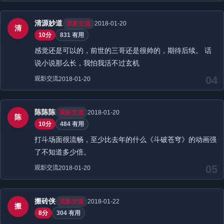
清源妙道
观影交流
2018-01-20
清
10分
831 有用
感觉还是可以的，前世的三哥还是很帅的，期待后续。 话
说小说那么长，我怕我活不过玄机
04
观影交流
2018-01-20
陈陈陈
观影交流
2018-01-20
陈
10分
484 有用
打斗场面很流畅，至少比去年的什么《斗破苍穹》的动画强
了不知道多少倍。
05
观影交流
2018-01-20
搬砖侠
观影交流
2018-01-22
搬
8分
304 有用