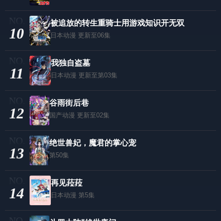
被追放的转生重骑士用游戏知识开无双
10
日本动漫
更新至06集
我独自盗墓
11
日本动漫
更新至第03集
谷雨街后巷
12
国产动漫
更新至02集
绝世兽妃，魔君的掌心宠
13
第50集
再见菈菈
14
日本动漫
第5集