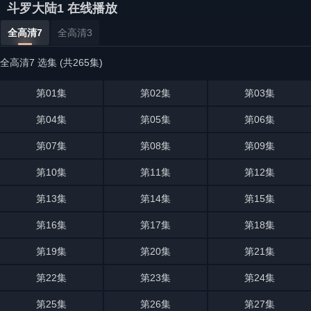
斗罗大陆1 在线播放
全高清7
全高清3
全高清7 选集 (共265集)
第01集
第02集
第03集
第04集
第05集
第06集
第07集
第08集
第09集
第10集
第11集
第12集
第13集
第14集
第15集
第16集
第17集
第18集
第19集
第20集
第21集
第22集
第23集
第24集
第25集
第26集
第27集