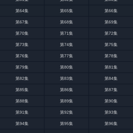
第64集
第65集
第66集
第67集
第68集
第69集
第70集
第71集
第72集
第73集
第74集
第75集
第76集
第77集
第78集
第79集
第80集
第81集
第82集
第83集
第84集
第85集
第86集
第87集
第88集
第89集
第90集
第91集
第92集
第93集
第94集
第95集
第96集