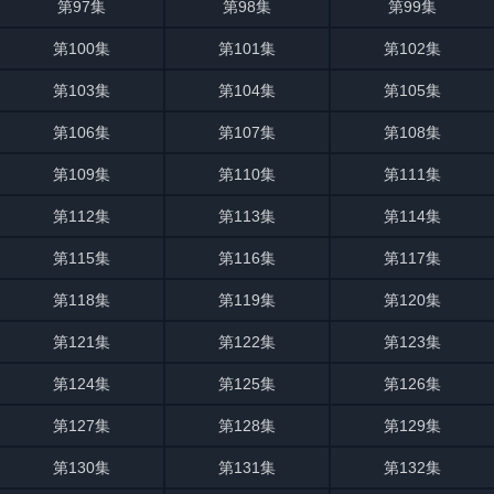
第97集
第98集
第99集
第100集
第101集
第102集
第103集
第104集
第105集
第106集
第107集
第108集
第109集
第110集
第111集
第112集
第113集
第114集
第115集
第116集
第117集
第118集
第119集
第120集
第121集
第122集
第123集
第124集
第125集
第126集
第127集
第128集
第129集
第130集
第131集
第132集