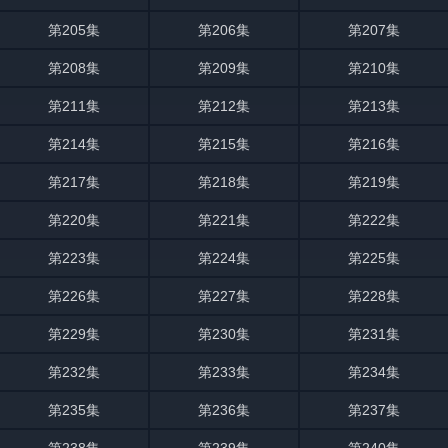
第205集
第206集
第207集
第208集
第209集
第210集
第211集
第212集
第213集
第214集
第215集
第216集
第217集
第218集
第219集
第220集
第221集
第222集
第223集
第224集
第225集
第226集
第227集
第228集
第229集
第230集
第231集
第232集
第233集
第234集
第235集
第236集
第237集