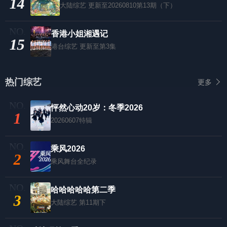
14
大陆综艺
更新至20260810第13期（下）
香港小姐湘遇记
15
港台综艺
更新至第3集
热门综艺
更多
怦然心动20岁：冬季2026
1
20260607特辑
乘风2026
2
乘风舞台全纪录
哈哈哈哈哈第二季
3
大陆综艺
第11期下