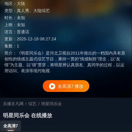
地区：
大陆
类型：
真人秀
、
大陆综艺
时长：
未知
上映：
未知
语言：
普通话
更新：
2025-12-18 08:27:24
集数：
1
简介：
《明星同乐会》是河北卫视自2011年推出的一档国内具有原
创性的情感主题式综艺节目，秉持一贯的“情感制胜”理念，以“友
情”为主题、以“猜”贯穿，将明星辨认真朋友、真同学的过程，以运
用访问、表演等现代电视
全高清7 播放
乐播非凡网
/
综艺
/
明星同乐会
明星同乐会 在线播放
全高清7