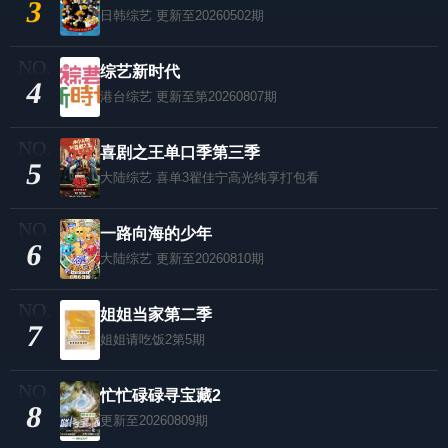
3
日韩综艺
更新至20260502期
综艺新时代
4
港台综艺
更新至第20260807期
喜剧之王单口季第三季
5
大陆综艺
喜单3翟佳宁高光纯享打包看
一路向海的少年
6
大陆综艺
更新至20260810期
姐姐当家第二季
7
姐姐请吃饭2第5期
忙忙碌碌寻宝藏2
8
更新至20260809期