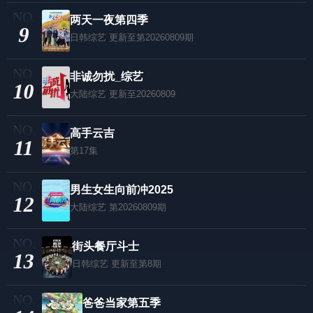
两天一夜第四季
9
日韩综艺
更新至第20260809期
非诚勿扰_综艺
10
大陆综艺
更新至20260809
高手云吉
11
第17集
男生女生向前冲2025
12
大陆综艺
第20260809期
街头餐厅斗士
13
日韩综艺
更新至第8期
爸爸当家第五季