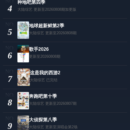
种地吧第四季
4
大陆综艺
更新至20260808期加更版
地球超新鲜第2季
5
大陆综艺
更新至20260808期
歌手2026
6
更新至20260808期
这是我的西游2
7
大陆综艺
已完结
奔跑吧第十季
8
大陆综艺
更新至20260807期
大侦探第八季
9
大陆综艺
更新至演唱会第2场