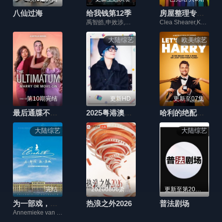
八仙过海
给我钱第12季
房屋整理专家第二季
禹智皓,申效涉,李星和,权爀禹,J-Tong,Hukky Shibaseki,Lil Moshpit,朴宰范
Clea Shearer,Kane Brown,Joanna Teplin
大陆综艺
欧美综艺
第10期完结
更新HD
更新至07集
最后通牒不结就分第四季
2025粤港澳大湾区春晚之周笔畅新歌首唱
哈利的绝配情人
大陆综艺
大陆综艺
完结
20260806萧敬腾澄清造谣落泪
更新至第20260808期
为一部戏，赴一座城
热浪之外2026
普法剧场
Annemieke van Dam,Riccardo Greco,Lukas Mayer