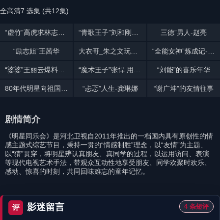
全高清7 选集 (共12集)
“虚竹”高虎求林志颖教赛车
“青歌王子”刘和刚娶世界小姐为其写歌
三德”男人-赵亮
“励志姐”王茜华
大衣哥_朱之文玩游戏热舞
“全能女神”炼成记-瞿颖
“婆婆”王丽云爆料邓超孙俪恋爱趣事
“魔术王子”张悍 用魔术诠释梦想
“刘能”的喜乐年华
80年代明星向祖国致敬
“忐忑”人生-龚琳娜
“谢广坤”的友情往事
剧情简介
《明星同乐会》是河北卫视自2011年推出的一档国内具有原创性的情
感主题式综艺节目，秉持一贯的“情感制胜”理念，以“友情”为主题、
以“猜”贯穿，将明星辨认真朋友、真同学的过程，以运用访问、表演
等现代电视艺术手法，带观众互动性地享受朋友、同学欢聚时欢乐、
感动、惊喜的时刻，共同回味难忘的童年记忆。
影迷留言
4 条短评
评