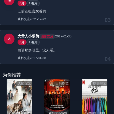
6分
1 有用
以前还挺喜欢看的
03
观影交流
2021-12-22
大黄人小眼萌
观影交流
2017-01-30
大
6分
1 有用
白请那多明星。没人看。
04
观影交流
2017-01-30
为你推荐
大陆综艺
日韩综艺
欧美综艺
第1集完结
更新至总决赛
已完结 共8期