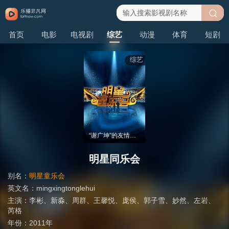
搜
首页
电影
电视剧
综艺
动漫
体育
短剧
索
综艺
“谢广坤”的友情往事
明星同乐会
别名：
明星童乐会
英文名：
mingxingtonglehui
主演：
李彬
、
新淼
、
周群
、
王馨悦
、
庞侯
、
郭子雪
、
妙然
、
左岩
、
芮格
年份：
2011年