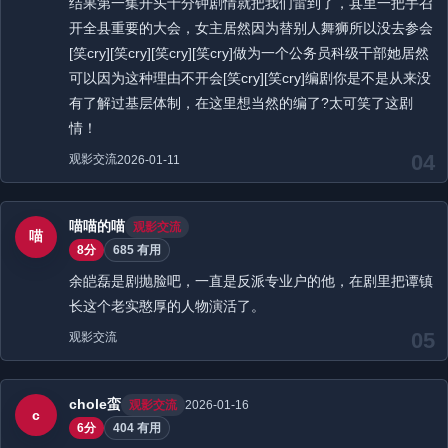
结果第一集开头十分钟剧情就把我们雷到了，县里一把手召
开全县重要的大会，女主居然因为替别人舞狮所以没去参会
[笑cry][笑cry][笑cry][笑cry]做为一个公务员科级干部她居然
可以因为这种理由不开会[笑cry][笑cry]编剧你是不是从来没
有了解过基层体制，在这里想当然的编了?太可笑了这剧
情！
04
观影交流
2026-01-11
喵喵的喵
观影交流
喵
8分
685 有用
余皑磊是剧抛脸吧，一直是反派专业户的他，在剧里把谭镇
长这个老实憨厚的人物演活了。
05
观影交流
chole蛮
观影交流
2026-01-16
c
6分
404 有用