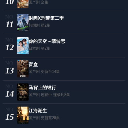
10
国产剧
全集
财阀X刑警第二季
11
韩国剧
第2集
你的天空～晴转恋
12
日本剧
第2集
盲盒
13
国产剧
更新至14集
马背上的银行
14
国产剧
连载中 连载到8集
江海潮生
15
国产剧
更新至28集