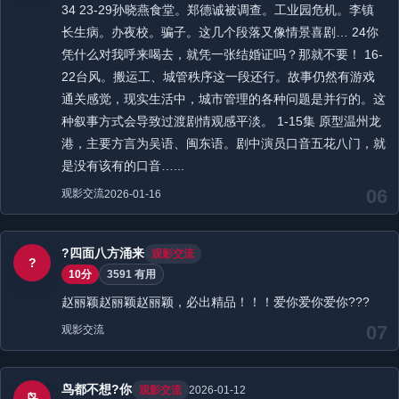
34 23-29孙晓燕食堂。郑德诚被调查。工业园危机。李镇
长生病。办夜校。骗子。这几个段落又像情景喜剧… 24你
凭什么对我呼来喝去，就凭一张结婚证吗？那就不要！ 16-
22台风。搬运工、城管秩序这一段还行。故事仍然有游戏
通关感觉，现实生活中，城市管理的各种问题是并行的。这
种叙事方式会导致过渡剧情观感平淡。 1-15集 原型温州龙
港，主要方言为吴语、闽东语。剧中演员口音五花八门，就
是没有该有的口音…...
06
观影交流
2026-01-16
?四面八方涌来
观影交流
?
10分
3591 有用
赵丽颖赵丽颖赵丽颖，必出精品！！！爱你爱你爱你???
07
观影交流
鸟都不想?你
观影交流
2026-01-12
鸟