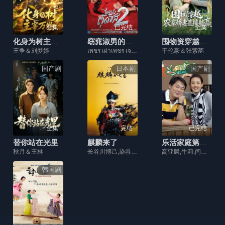
全集
已完结
全集
化身为树主宰万物
窈窕淑男的日记2
囤物资穿越，农家娇妻直接躺赢
王争＆刘梦婷
เพชร เผ่าเพชร เจริญสุข,ปิงปอง ธงชัย ทองกันทม,เต๋อ รัฐนันท์ จรรยาจิรวงศ์,พีค ภัทรศยา เครือสุวรรณศิริ
于伦豪＆张紫菡
国产剧
日本剧
国产剧
全集
完结
已完结
替你站在光里
麒麟来了
乐活家庭第二部
秋月＆王林
长谷川博己,染谷将太,门胁麦,冈村隆史,木村文乃,石川小百合,西村雅彦,谷原章介,向井理,真岛秀和,尾美利德,川口春奈,伊藤英明,南果步,片冈爱之助,檀丽,风间俊介,泷藤贤一,尾野真千子,德重聪,上杉祥三,木村了,伊吹吾郎,村田雄浩,大塚明夫,山路和弘,国广富之,浅利阳介,高桥克典,佐佐木藏之介,吉田钢太郎,堺正章,本木雅弘
高亚麟,牛莉,闫妮,姜超,沙溢
韩国剧