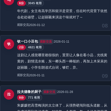
8分
3045 有用
年代剧，女主有高学历和留洋是背景，但在时代背景下依然
会处处碰壁，让赵丽颖来演这个味就对了～
08
观影交流
2026-01-12
钦一口小豆包
观影交流
2026-01-11
钦
2分
4821 有用
这剧让人感觉哪里都假假的，置景让人像在看小品，光线黄
黄的，剧情流水账，东一榔头西一棒槌的，再加上木呆呆的
赵丽颖，小学生朗读式台词，够烂，弃。
09
观影交流
2026-01-11
拉夫德鲁的厨子
观影交流
2026-01-28
拉
8分
771 有用
朱媛媛把高雪梅演的太立体了，从强势硬闯到低头道歉，从