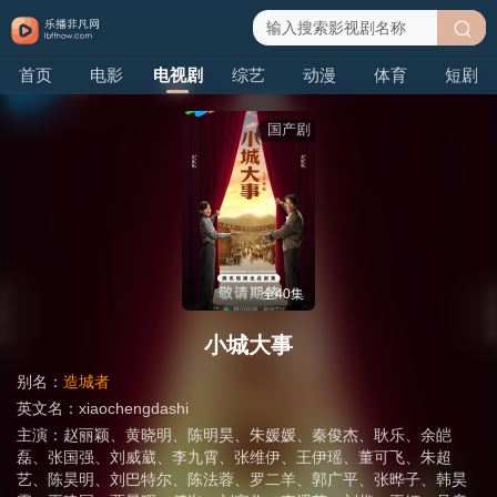
搜
首页
电影
电视剧
综艺
动漫
体育
短剧
索
国产剧
全40集
小城大事
别名：
造城者
英文名：
xiaochengdashi
主演：
赵丽颖
、
黄晓明
、
陈明昊
、
朱媛媛
、
秦俊杰
、
耿乐
、
余皑
磊
、
张国强
、
刘威葳
、
李九霄
、
张维伊
、
王伊瑶
、
董可飞
、
朱超
艺
、
陈昊明
、
刘巴特尔
、
陈法蓉
、
罗二羊
、
郭广平
、
张晔子
、
韩昊