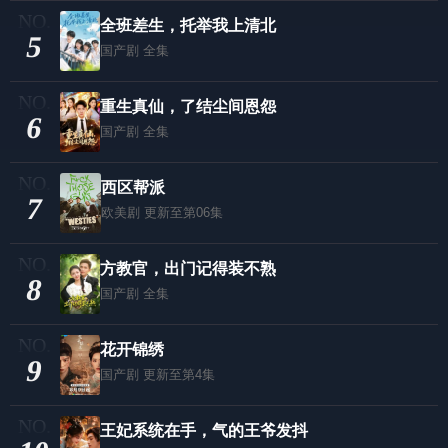
全班差生，托举我上清北
5
国产剧
全集
重生真仙，了结尘间恩怨
6
国产剧
全集
西区帮派
7
欧美剧
更新至第06集
方教官，出门记得装不熟
8
国产剧
全集
花开锦绣
9
国产剧
更新至第4集
王妃系统在手，气的王爷发抖