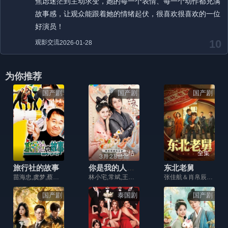
焦虑迷茫到主动求变，她的每一个表情、每一个动作都充满
故事感，让观众能跟着她的情绪起伏，很喜欢很喜欢的一位
好演员！
10
观影交流
2026-01-28
为你推荐
国产剧
国产剧
国产剧
已完结
已完结
全集
旅行社的故事
你是我的人间至味
东北老舅
苗海忠,虞梦,蔡明,英壮,张海燕,王玉宁
林小宅,常斌,王嘉丽,柴翊格,马卷卷,池源,郭子渝,刘静怡,刘嘉琪
张佳航＆肖帛辰＆张猛＆马兵
国产剧
泰国剧
国产剧