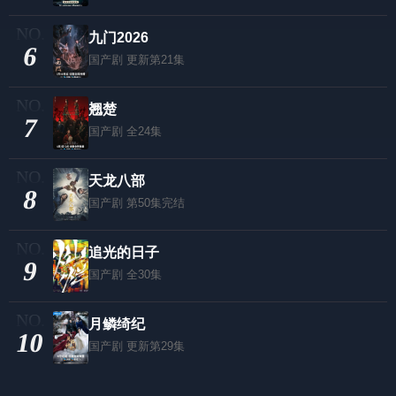
九门2026
6
国产剧
更新第21集
翘楚
7
国产剧
全24集
天龙八部
8
国产剧
第50集完结
追光的日子
9
国产剧
全30集
月鳞绮纪
10
国产剧
更新第29集