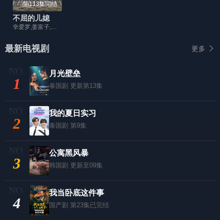
第113集完结
不屈的儿媳
辛爱罗,姜富子,金宝妍,林艺珍,朴允载
最新电视剧
更多
月光壁垒
1
泰国剧
更新第13集
我的夏日实习
2
泰国剧
第9集
公寓黑风暴
3
韩国剧
更新至09集
我当卧底这件事
4
国产剧
第23集已完结