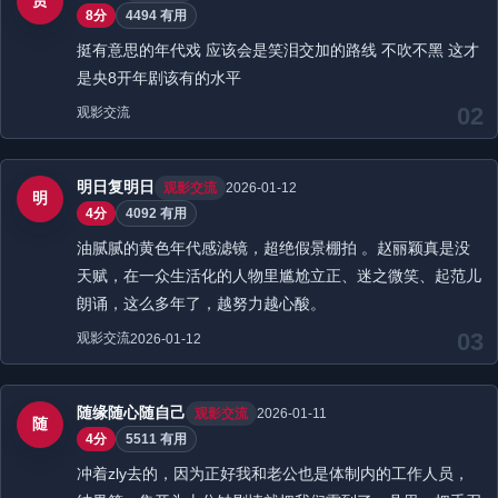
赏
8分
4494 有用
挺有意思的年代戏 应该会是笑泪交加的路线 不吹不黑 这才
是央8开年剧该有的水平
02
观影交流
明日复明日
观影交流
2026-01-12
明
4分
4092 有用
油腻腻的黄色年代感滤镜，超绝假景棚拍 。赵丽颖真是没
天赋，在一众生活化的人物里尴尬立正、迷之微笑、起范儿
朗诵，这么多年了，越努力越心酸。
03
观影交流
2026-01-12
随缘随心随自己
观影交流
2026-01-11
随
4分
5511 有用
冲着zly去的，因为正好我和老公也是体制内的工作人员，