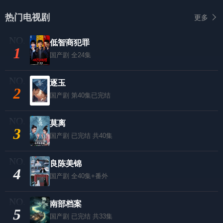
热门电视剧
更多
低智商犯罪
1
国产剧
全24集
逐玉
2
国产剧
第40集已完结
莫离
3
国产剧
已完结 共40集
良陈美锦
4
国产剧
全40集+番外
南部档案
5
国产剧
已完结 共33集