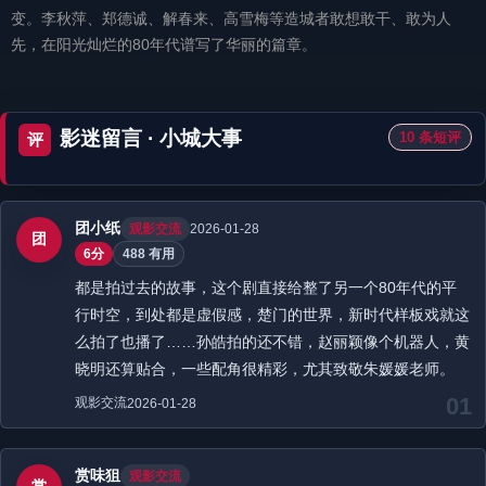
变。李秋萍、郑德诚、解春来、高雪梅等造城者敢想敢干、敢为人
先，在阳光灿烂的80年代谱写了华丽的篇章。
影迷留言 · 小城大事
10 条短评
评
团小纸
观影交流
2026-01-28
团
6分
488 有用
都是拍过去的故事，这个剧直接给整了另一个80年代的平
行时空，到处都是虚假感，楚门的世界，新时代样板戏就这
么拍了也播了……孙皓拍的还不错，赵丽颖像个机器人，黄
晓明还算贴合，一些配角很精彩，尤其致敬朱媛媛老师。
01
观影交流
2026-01-28
赏味狙
观影交流