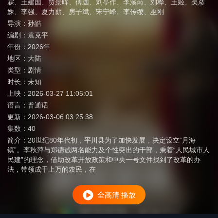
霖
、
王建国
、
贾景晖
、
傅迦
、
刘亭作
、
李溪芮
、
刘桦
、
王姬
、
吴彦
姝
、
李强
、
夏力薪
、
房子斌
、
宋宁峰
、
李传缨
、
巫刚
导演：
孙皓
编剧：
袁克平
年份：
2026年
地区：
大陆
类型：
剧情
时长：
未知
上映：
2026-03-27 11:05:01
语言：
普通话
更新：
2026-03-06 03:25:38
集数：
40
简介：
20世纪80年代初，平川县为了加快发展，决定设立“月海
镇”。李秋萍与郑德诚两名能力及个性突出的干部，秉着“人民城市人
民建”的理念，借助改革开放政策和中央一号文件找到了改革的办
法，带领成千上万的农民，在
全高清 播放