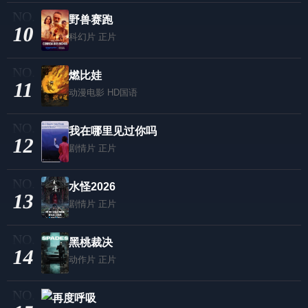
野兽赛跑
10
科幻片
正片
燃比娃
11
动漫电影
HD国语
我在哪里见过你吗
12
剧情片
正片
水怪2026
13
剧情片
正片
黑桃裁决
14
动作片
正片
再度呼吸