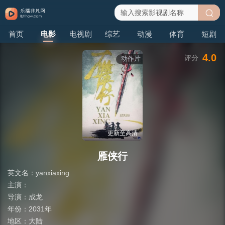
搜
首页
电影
电视剧
综艺
动漫
体育
短剧
索
4.0
评分
动作片
更新至高清
雁侠行
英文名：
yanxiaxing
主演：
导演：
成龙
年份：
2031年
地区：
大陆