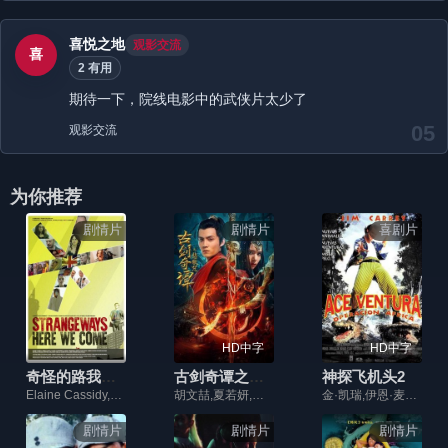
喜悦之地
观影交流
喜
2 有用
期待一下，院线电影中的武侠片太少了
05
观影交流
为你推荐
剧情片
剧情片
喜剧片
HD中字
HD中字
奇怪的路我们来了
古剑奇谭之悲歌咒
神探飞机头2
Elaine Cassidy,Michelle Keegan,Lauren Socha,Ania Sowinski,Chanel Cresswell
胡文喆,夏若妍,韩丹,蔡宇航,白那日苏
金·凯瑞,伊恩·麦克尼奇,西蒙·卡洛,梅纳德·埃济亚施,鲍勃·冈顿
剧情片
剧情片
剧情片