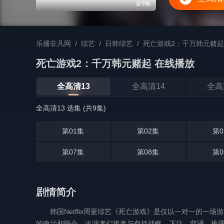
全9集
乐播非凡网
/
综艺
/
日韩综艺
/
死亡游戏2：千万韩元赌起
死亡游戏2：千万韩元赌起 在线播放
全高清13
全高清14
全高
全高清13 选集 (共9集)
第01集
第02集
第0
第07集
第08集
第0
剧情简介
韩国Netflix周更综艺《死亡游戏》是仅以一对一的
的政治和联合，出演者们将参与包括战略、下注、背诵、推理在