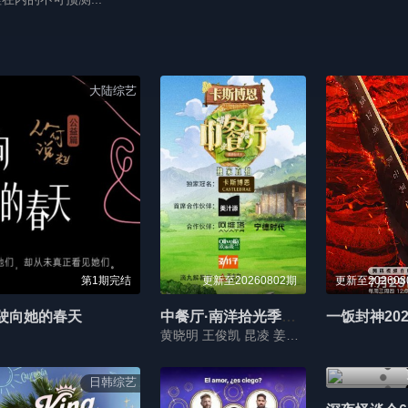
大陆综艺
第1期完结
更新至20260802期
驶向她的春天
中餐厅·南洋拾光季独家直拍
一饭封神202
黄晓明 王俊凯 昆凌 姜妍 靳梦佳 张雅琪 林述巍
日韩综艺