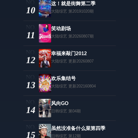
这！就是街舞第二季
10
大陆综艺
第20191020期
笑动剧场
11
大陆综艺
第20260807期
幸福来敲门2012
12
大陆综艺
更新20260807
欢乐集结号
13
大陆综艺
更新202160804
风向GO
14
日韩综艺
第04期
虽然没准备什么菜第四季
15
日韩综艺
第12期