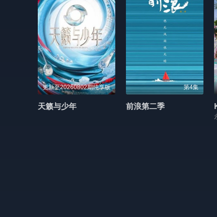
更新至20260802期纯享版
第4集
天籁与少年
前浪第二季