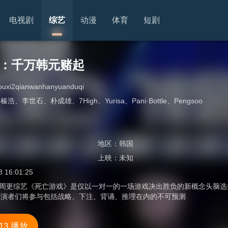
电视剧
综艺
动漫
体育
短剧
2：千万韩元赌起
ouxi2qianwanhanyuanduqi
洪榛浩
、
李世石
、
朴成雄
、
7High
、
Yurisa
、
Pani·Bottle
、
Pengsoo
地区：
韩国
上映：
未知
8 16:01:25
flix周更综艺《死亡游戏》是仅以一对一的一场游戏决出胜负的新概念头
出演者们将参与包括战略、下注、背诵、推理在内的不可预测
13 播放