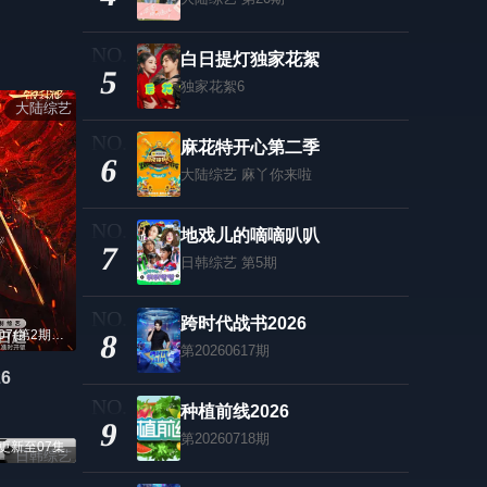
白日提灯独家花絮
5
独家花絮6
大陆综艺
麻花特开心第二季
6
大陆综艺
麻丫你来啦
地戏儿的嘀嘀叭叭
7
日韩综艺
第5期
跨时代战书2026
更新至20260807(第2期加更)
8
第20260617期
6
种植前线2026
9
第20260718期
更新至07集
日韩综艺