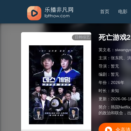
首页
电影
死亡游戏
日韩综艺
英文名：
siwangy
主演：
张东民
、
导演：
暂无
编剧：
暂无
年份：
2026年
时长：
未知
更新：
2026-06-1
简介：
韩国Net
的政治和联合，
全高清