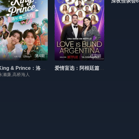
深夜怪谈会6
第4期
已完结
King & Prince：洛杉矶二人行
爱情盲选：阿根廷篇第二季
永濑廉,高桥海人