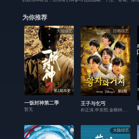
为你推荐
大陆综艺
日韩综艺
第2期加更
第2期
一饭封神第二季
王子与乞丐
暂无
朴正洙,申东熙,金晓钟,徐英浩,金曜汉,朴志晟
大陆综艺