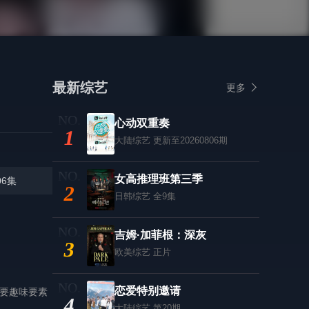
最新综艺
更多
心动双重奏
1
大陆综艺
更新至20260806期
女高推理班第三季
06集
2
日韩综艺
全9集
吉姆·加菲根：深灰
3
欧美综艺
正片
恋爱特别邀请
主要趣味要素
4
大陆综艺
第20期