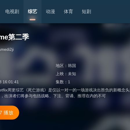
电视剧
综艺
动漫
体育
短剧
Game第二季
medi2ji
地区：
韩国
上映：
未知
8 16:01:41
集数：
1
flix周更综艺《死亡游戏》是仅以一对一的一场游戏决出胜负的新概念
合，出演者们将参与包括战略、下注、背诵、推理在内的不可
7 播放