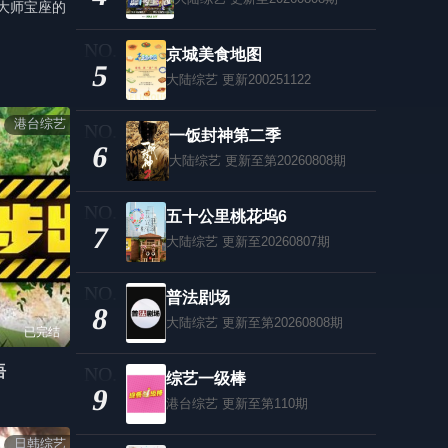
大师宝座的
京城美食地图
5
大陆综艺
更新200251122
港台综艺
一饭封神第二季
6
大陆综艺
更新至第20260808期
五十公里桃花坞6
7
大陆综艺
更新至20260807期
普法剧场
8
大陆综艺
更新至第20260808期
已完结
语
综艺一级棒
9
港台综艺
更新至第110期
日韩综艺