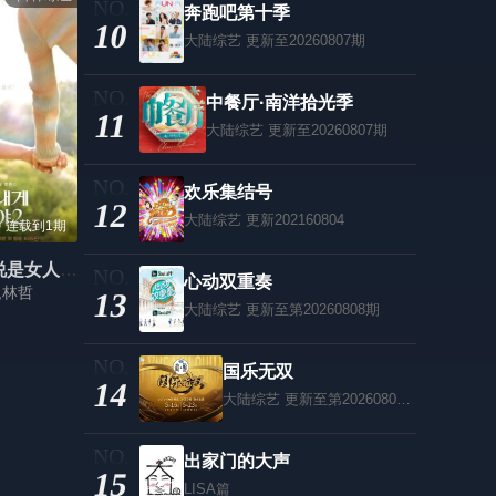
奔跑吧第十季
10
大陆综艺
更新至20260807期
中餐厅·南洋拾光季
11
大陆综艺
更新至20260807期
欢乐集结号
12
大陆综艺
更新202160804
 连载到1期
姐姐对我来说是女人第二季
心动双重奏
,林哲
13
大陆综艺
更新至第20260808期
国乐无双
14
大陆综艺
更新至第20260808期
出家门的大声
15
LISA篇