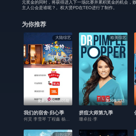
元奖金的同时，将获得进入下一场比赛并累积奖金的机会，败
主人公会是谁呢？。权大贤PD在TEO进行了制作。
为你推荐
大陆综艺
欧美综艺
更新至20260805期
第20集完结
我们的宿舍·归心季
挤痘大师第九季
何炅 李雪琴 丁程鑫 杨迪 吴泽林
珊卓拉·李
日韩综艺