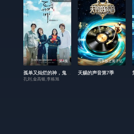
第4集
纯享版之黄子弘
孤单又灿烂的神，鬼怪十周年特辑
天赐的声音第7季
孔刘,金高银,李栋旭