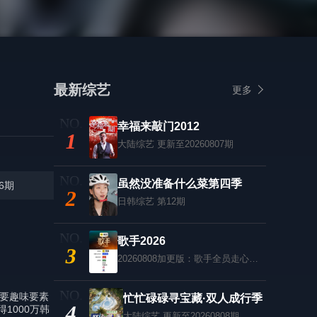
最新综艺
更多
幸福来敲门2012
1
大陆综艺
更新至20260807期
虽然没准备什么菜第四季
6期
2
日韩综艺
第12期
歌手2026
3
20260808加更版：歌手全员走心回忆
主要趣味要素
忙忙碌碌寻宝藏·双人成行季
4
1000万韩
大陆综艺
更新至20260808期