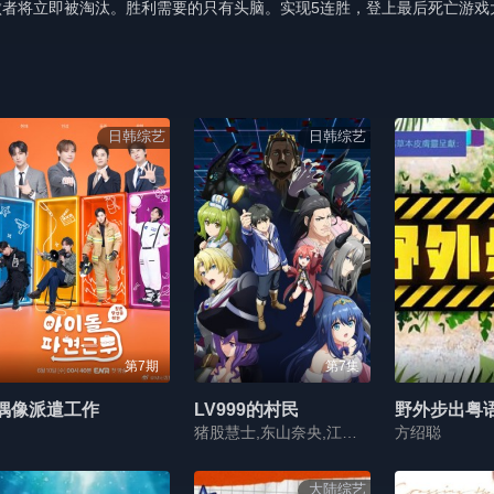
者将立即被淘汰。胜利需要的只有头脑。实现5连胜，登上最后死亡游戏
日韩综艺
日韩综艺
第7期
第7集
偶像派遣工作
LV999的村民
野外步出粤
猪股慧士,东山奈央,江头宏哉,岛崎信长,石见舞菜香,古贺葵,Lynn,梅原裕一郎
方绍聪
大陆综艺