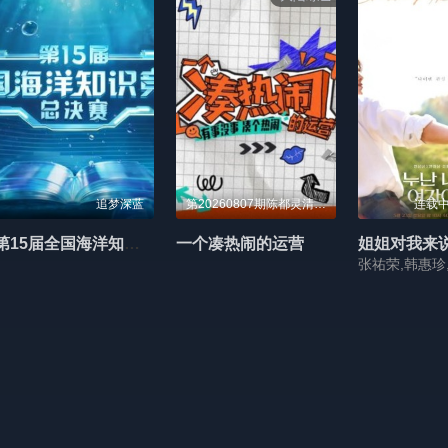
追梦深蓝
第20260807期陈都灵清纯短发好适配
连载中
第15届全国海洋知识竞赛总决赛
一个凑热闹的运营
张祐荣,韩惠珍