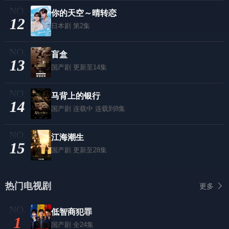
你的天空～晴转恋
12
日本剧
第2集
盲盒
13
国产剧
更新至14集
马背上的银行
14
国产剧
连载中 连载到8集
江海潮生
15
国产剧
更新至28集
热门电视剧
更多
低智商犯罪
1
国产剧
全24集