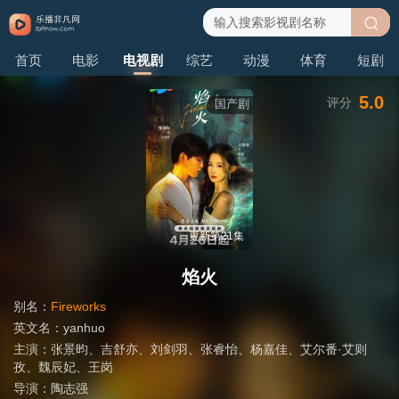
搜
首页
电影
电视剧
综艺
动漫
体育
短剧
索
5.0
评分
国产剧
更新第21集
焰火
别名：
Fireworks
英文名：
yanhuo
主演：
张景昀
、
吉舒亦
、
刘剑羽
、
张睿怡
、
杨嘉佳
、
艾尔番·艾则
孜
、
魏辰妃
、
王岗
导演：
陶志强