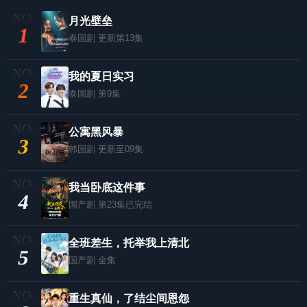
月光壁垒
1
泰国剧
更新第13集
我的夏日实习
2
泰国剧
第9集
公寓黑风暴
3
韩国剧
更新至09集
我当卧底这件事
4
国产剧
第23集已完结
全班差生，托举我上清北
5
国产剧
全集
重生真仙，了结尘间恩怨