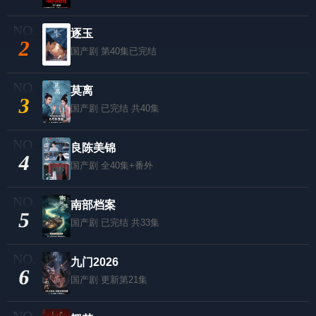
逐玉
2
国产剧
第40集已完结
莫离
3
国产剧
已完结 共40集
良陈美锦
4
国产剧
全40集+番外
南部档案
5
国产剧
已完结 共33集
九门2026
6
国产剧
更新第21集