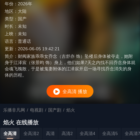
年份：
2026年
地区：
大陆
类型：
国产
时长：
未知
上映：
未知
语言：
普通话
更新：
2026-06-05 19:42:21
简介：
财阀家族乖乖女乔念（吉舒亦 饰）坠楼后身体被夺走，她附
身于江泽宸（张景昀 饰）身上，他们如果7天之内找不回乔念身体就
会魂飞魄散，于是被鬼妻附体的江泽宸开启一场寻找乔念消失的身
体的历程。
全高清 播放
乐播非凡网
/
电视剧
/
国产剧
/
焰火
焰火 在线播放
全高清
全高清2
高清
高清2
全高清4
全高清5
全高清