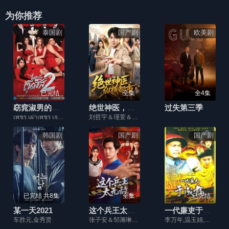
为你推荐
泰国剧
国产剧
欧美剧
已完结
全集
全4集
窈窕淑男的日记2
绝世神医，纵横都市
过失第三季
เพชร เผ่าเพชร เจริญสุข,ปิงปอง ธงชัย ทองกันทม,เต๋อ รัฐนันท์ จรรยาจิรวงศ์,พีค ภัทรศยา เครือสุวรรณศิริ
刘哲宇＆瑾萱＆江路祺＆郭殿财
韩国剧
国产剧
国产剧
已完结 共8集
全集
已完结
某一天2021
这个兵王太无敌
一代廉吏于成龙
车胜元,金秀贤
张子安＆邹漪琳＆江路祺
李万年,温玉娟,尚大庆,张登桥,韩军,王伟林