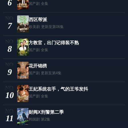
6
国产剧
全集
西区帮派
7
欧美剧
更新至第06集
方教官，出门记得装不熟
8
国产剧
全集
花开锦绣
9
国产剧
更新至第4集
王妃系统在手，气的王爷发抖
10
国产剧
全集
财阀X刑警第二季
11
韩国剧
第2集