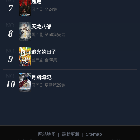
翘楚
7
国产剧
全24集
天龙八部
8
国产剧
第50集完结
追光的日子
9
国产剧
全30集
月鳞绮纪
10
国产剧
更新第29集
网站地图
|
最新更新
|
Sitemap