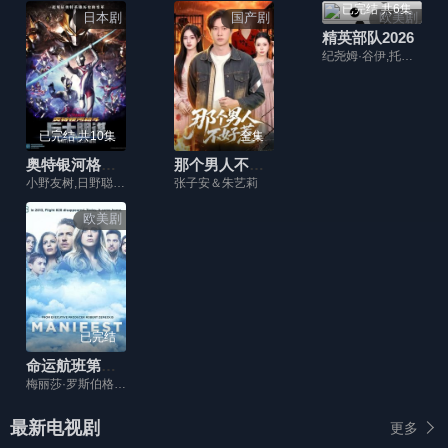
已完结 共6集
日本剧
国产剧
欧美剧
精英部队2026
纪尧姆·谷伊,托莫·希思黎,菲利普·舒尔,可拉斯·旺克奇基,奥黛丽·洛滕
已完结 共10集
全集
奥特银河格斗：巨大的阴谋2020
那个男人不好惹
小野友树,日野聪,宫野真守,寺岛拓笃,驹田航
张子安＆朱艺莉
欧美剧
已完结
命运航班第一季
梅丽莎·罗斯伯格,乔希·达拉斯,雅典娜·卡尔卡尼斯,J·R·拉米雷斯,卢娜·布雷斯,杰克·梅西纳,帕尔文·考尔,提姆·莫里亚蒂,阿尔弗雷多·纳西索,寇蒂斯·库克
最新电视剧
更多