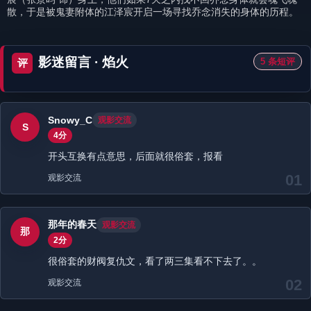
散，于是被鬼妻附体的江泽宸开启一场寻找乔念消失的身体的历程。
影迷留言 · 焰火
5 条短评
评
Snowy_C
观影交流
S
4分
开头互换有点意思，后面就很俗套，报看
01
观影交流
那年的春天
观影交流
那
2分
很俗套的财阀复仇文，看了两三集看不下去了。。
02
观影交流