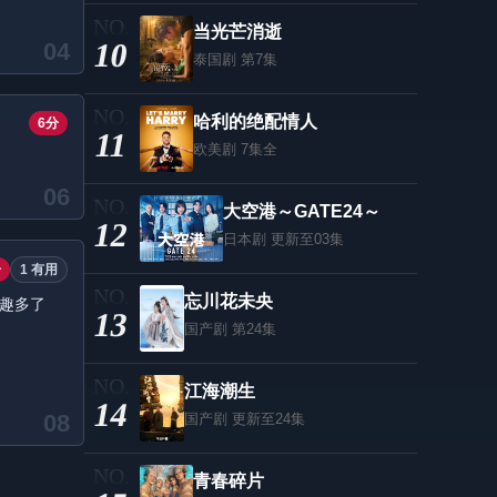
当光芒消逝
10
04
泰国剧
第7集
哈利的绝配情人
6分
11
欧美剧
7集全
06
大空港～GATE24～
12
日本剧
更新至03集
分
1 有用
忘川花未央
有趣多了
13
国产剧
第24集
江海潮生
14
08
国产剧
更新至24集
青春碎片