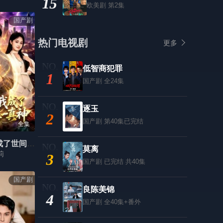
15
欧美剧
第2集
国产剧
热门电视剧
更多
低智商犯罪
1
国产剧
全24集
逐玉
2
国产剧
第40集已完结
全集
下山后，我成了世间唯一真神
莫离
莉
3
国产剧
已完结 共40集
国产剧
良陈美锦
4
国产剧
全40集+番外