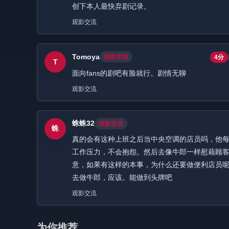
创下本人最快弃剧记录。
观影交流
Tomoya
观影交流
4分
T
面向fans的剧吧有脸就行。剧情无聊
观影交流
蛛蛛32
观影交流
蛛
真的会有这种上班之后当中央空调的店员吗，他
工作压力，不会抱怨。然后去像牛郎一样慰藉顾
意，如果有这样的本事，为什么还要做便利店员
去做牛郎，应该。能做到头牌吧
观影交流
为你推荐