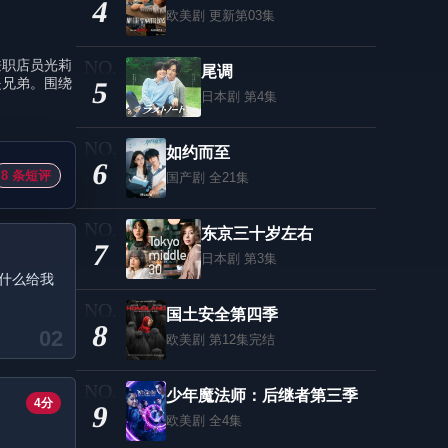
4
欧美剧
更新第03集
兼职店员光莉
尾调
是兄弟。围绕
5
日本剧
第4集
如约而至
6
8 条短评
国产剧
全21集
东京三十岁左右
7
日本剧
第3集
什么给我
国土安全第四季
8
02
欧美剧
第12集完结
少年魔法师：后继者第三季
4分
9
欧美剧
全4集