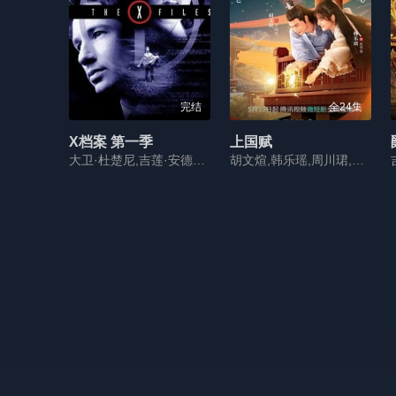
完结
全24集
X档案 第一季
上国赋
大卫·杜楚尼,吉莲·安德森,米彻·佩勒吉,汤姆·布莱德伍德
胡文煊,韩乐瑶,周川珺,李嘉祥