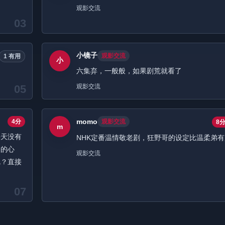
观影交流
03
小镜子
观影交流
1 有用
小
六集弃，一般般，如果剧荒就看了
05
观影交流
momo
4分
观影交流
8
m
每天没有
NHK定番温情敬老剧，狂野哥的设定比温柔弟
客的心
观影交流
呢？直接
07