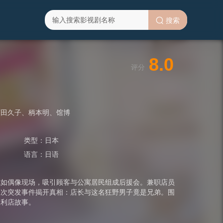
搜索
8.0
评分
万田久子
、
柄本明
、
馆博
类型：
日本
语言：
日语
宛如偶像现场，吸引顾客与公寓居民组成后援会。兼职店员
一次突发事件揭开真相：店长与这名狂野男子竟是兄弟。围
便利店故事。