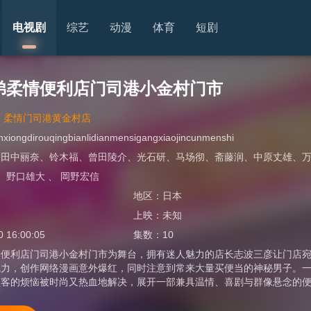
电视剧
综艺
动漫
体育
短剧
弟柔情便利店门司港小金村门市
 柔情门司港黄金村店
anxiongdirouqingbianlidianmensigangxiaojincunmenshi
、
田中丽奈
、
铃木福
、
曾田陵介
、
光石研
、
马场彻
、
斋藤润
、
中原丈雄
、
、
野口雄大
、
岡野宏信
地区：
日本
上映：
未知
0 16:00:05
集数：
10
情便利店门司港小金村门市为舞台，拥有迷人魅力的店长志波三彦让门店
魅力，创作网络漫画意外爆红，同时注意到常来大量买便当的神秘男子。
顾客的烦恼被时尚又热血地解决，展开一部兼具温情、喜剧与群像悬念的