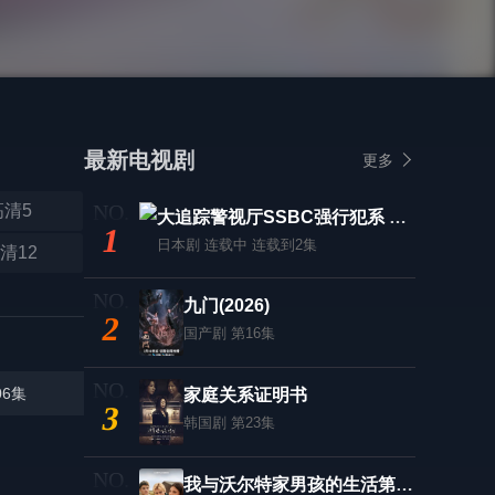
最新电视剧
更多
高清5
大追踪警视厅SSBC强行犯系 第二季
1
日本剧
连载中 连载到2集
清12
九门(2026)
2
国产剧
第16集
06集
家庭关系证明书
3
韩国剧
第23集
我与沃尔特家男孩的生活第三季