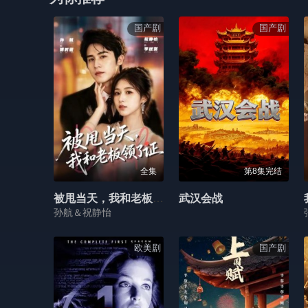
国产剧
国产剧
全集
第8集完结
被甩当天，我和老板领了证
武汉会战
孙航＆祝静怡
欧美剧
国产剧