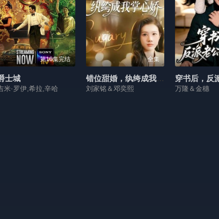
第10集完结
全集
爵士城
错位甜婚，纨绔成我掌心娇
吉米·罗伊,希拉,辛哈
刘家铭＆邓奕熙
万隆＆金穗