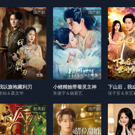
国产剧
国产剧
全集
全集
我以旗袍藏利刃
小鲤精她带着灵主神器回来了
张灿＆聂文华
朱傲宇＆杨紫艺
张子安＆朱艺
欧美剧
国产剧