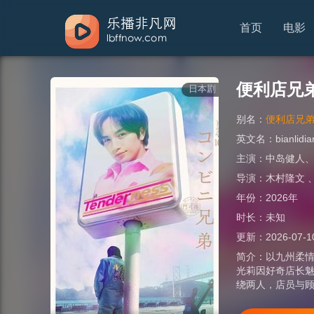
首页
电影
便利店兄
日本剧
别名：
便利店兄弟
英文名：
bianlidi
主演：
中岛健人
导演：
木村隆文
年份：
2026年
时长：
未知
更新：
2026-07-1
简介：
以九州柔
光莉因好奇店长
绕两人，店员与