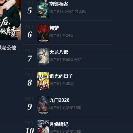
南部档案
5
国产剧
已完结 共33集
翘楚
6
国产剧
全24集
全集
穿书后，反派老公他真香
天龙八部
7
国产剧
第50集完结
追光的日子
8
国产剧
全30集
九门2026
9
国产剧
更新第16集
月鳞绮纪
10
国产剧
更新第29集