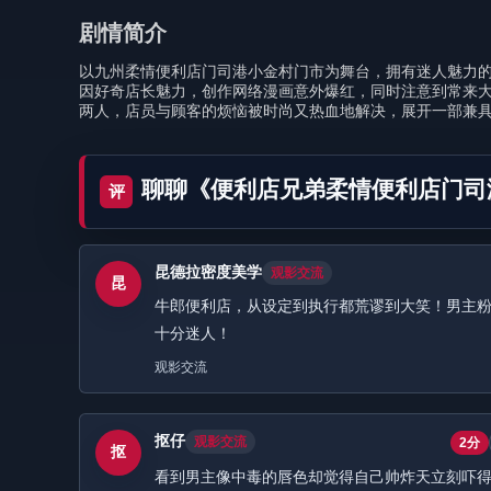
剧情简介
以九州柔情便利店门司港小金村门市为舞台，拥有迷人魅力
因好奇店长魅力，创作网络漫画意外爆红，同时注意到常来
两人，店员与顾客的烦恼被时尚又热血地解决，展开一部兼
聊聊《便利店兄弟柔情便利店门司
评
昆德拉密度美学
观影交流
昆
牛郎便利店，从设定到执行都荒谬到大笑！男主
十分迷人！
观影交流
抠仔
观影交流
2分
抠
看到男主像中毒的唇色却觉得自己帅炸天立刻吓