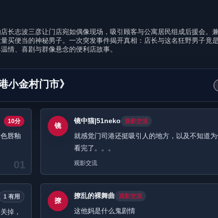
的店长志波三彦让门店宛如偶像现场，吸引顾客与公寓居民组成后援会。
大量买便当的神秘男子。一次突发事件揭开真相：店长与这名狂野男子竟
具温情、喜剧与群像悬念的便利店故事。
港小金村门市》
镜中猫|51neko
10分
观影交流
镜
粉色唇釉
就感觉门司港还挺吸引人的地方，以及不知道为
看完了。。。
01
观影交流
撩乱的裸舞曲
观影交流
1 有用
撩
这他妈是什么鬼剧情
得关掉，