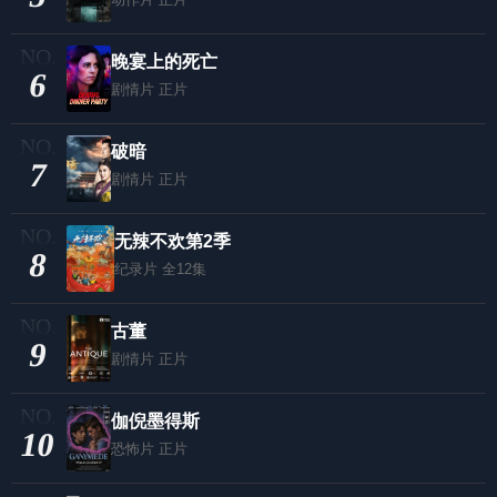
晚宴上的死亡
6
剧情片
正片
破暗
7
剧情片
正片
无辣不欢第2季
8
纪录片
全12集
古董
9
剧情片
正片
伽倪墨得斯
10
恐怖片
正片