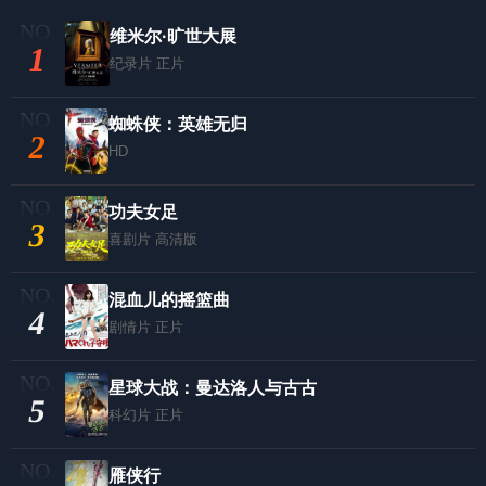
维米尔·旷世大展
1
纪录片
正片
蜘蛛侠：英雄无归
2
HD
功夫女足
3
喜剧片
高清版
混血儿的摇篮曲
4
剧情片
正片
星球大战：曼达洛人与古古
5
科幻片
正片
雁侠行