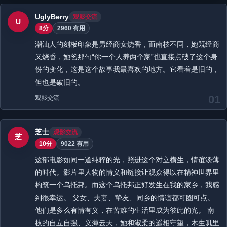
UglyBerry
观影交流
U
8分
2960 有用
潮汕人的刻板印象是男经商女烧香，而南枝不同，她既经商
又烧香，她爸那句“你一个人养两个家”也直接点破了这个身
份的变化，这是这个故事我最喜欢的地方。它看着是旧的，
但也是破旧的。
01
观影交流
芝士
观影交流
芝
10分
9022 有用
这部电影如同一道纯粹的光，照进这个对立横生，情谊淡薄
的时代。影片里人物的情义和链接让观众得以在精神世界里
构筑一个乌托邦。而这个乌托邦正好发生在我的家乡，我感
到很幸运。 父女、夫妻、挚友、同乡的情谊都可圈可点。
他们是多么有情有义，在苦难的生活里成为彼此的光。 南
枝的自立自强、义薄云天，她和淑柔的遥相守望，木生叽里