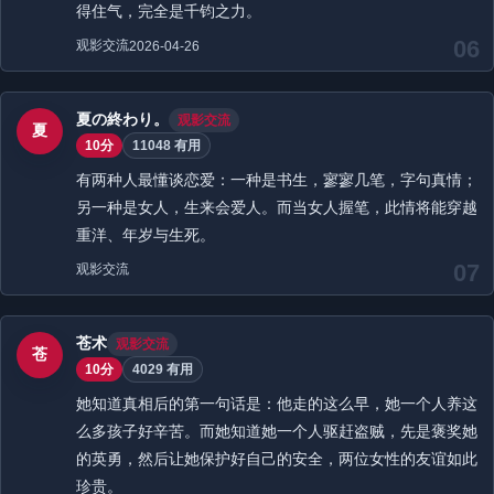
得住气，完全是千钧之力。
06
观影交流
2026-04-26
夏の終わり。
观影交流
夏
10分
11048 有用
有两种人最懂谈恋爱：一种是书生，寥寥几笔，字句真情；
另一种是女人，生来会爱人。而当女人握笔，此情将能穿越
重洋、年岁与生死。
07
观影交流
苍术
观影交流
苍
10分
4029 有用
她知道真相后的第一句话是：他走的这么早，她一个人养这
么多孩子好辛苦。而她知道她一个人驱赶盗贼，先是褒奖她
的英勇，然后让她保护好自己的安全，两位女性的友谊如此
珍贵。