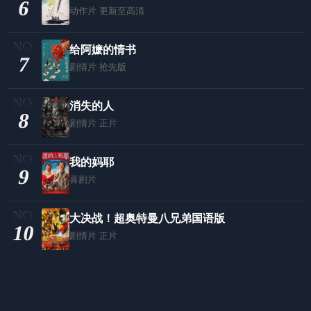
6
动作片
更新至高清
给阿嬷的情书
7
剧情片
抢先版
消失的人
8
剧情片
正片
我的妈耶
9
喜剧片
大决战！超奥特曼八兄弟国语版
10
剧情片
正片