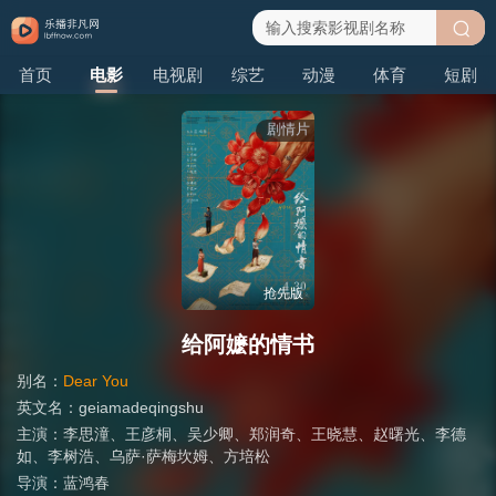
搜
首页
电影
电视剧
综艺
动漫
体育
短剧
索
剧情片
抢先版
给阿嬷的情书
别名：
Dear You
英文名：
geiamadeqingshu
主演：
李思潼
、
王彦桐
、
吴少卿
、
郑润奇
、
王晓慧
、
赵曙光
、
李德
如
、
李树浩
、
乌萨·萨梅坎姆
、
方培松
导演：
蓝鸿春