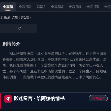
全高清
全高清2
高清2
全高清3
全高清4
全高清5
全高
全高清 选集 (共1集)
TC
剧情简介
潮汕阿嬷叶淑柔一直守着平淡的日子，安享晚年。孙子晓伟因债
务缠身，瞒着家人远赴泰国，寻找传闻中的亿万富豪阿公郑木生。然
而，晓伟最后却带回了一个震惊整个家族的消息：阿公早已不在人
世，那个与阿嬷一直在书信中谈情说爱的，竟是一个陌生人。随着晓
伟的调查，一段隐藏了半世纪的感情赫然袭来，击中了阿嬷的心。
影迷留言 · 给阿嬷的情书
10 条短评
评