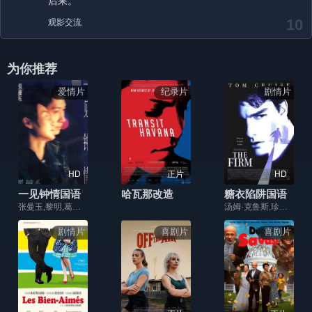
后果。
10
观影交流
为你推荐
爱情片
纪录片
剧情片
HD
正片
HD
一见钟情国语
哈瓦那改造
糖衣陷阱国语
张曼玉,黎明,葛民辉,吴耀汉,关秀媚,周嘉玲,吴嘉龙
汤姆·克鲁斯,珍妮·特里普里霍恩,吉恩·哈克曼,哈尔·霍尔布鲁克,特里·金尼,威尔福德·布利姆雷,艾德·哈里斯,霍利·亨特,大卫·斯特雷泽恩,加里·布塞,史蒂芬·希尔,托宾·贝尔,芭芭拉·加里克,杰里·哈德因,保罗·考尔德伦,杰瑞·温特劳布,卡琳娜·隆巴德,玛格·马丁戴尔,约翰·贝尔,迪恩·诺里斯,卢·沃克,David A. Kimball,Janie Paris,大卫·德怀尔,阿非莫·奥米拉,Jeffrey Buckner Ford,特丽·韦尔斯,Greg Goossen,Ollie Nightinga
剧情片
喜剧片
喜剧片