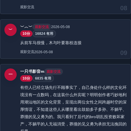
08
观影交流
︶︿︶
观影交流
2026-05-08
︶
10分
16824 有用
从前车马很慢，木与叶要靠枝连接
09
观影交流
2026-05-08
一只书影音m
观影交流
一
10分
6835 有用
有些人已经立场先行不顾事实了，自己身处什么样的文化环
境没有一点数吗，在这装什么外宾呢？明明创作者巧妙地利
用潮汕地区的文化背景，呈现出两位女性之间跨越时空的深
厚情谊，不知道这些人从哪里看出鼓励多子多孙、不躺平、
莽撞的见义勇为的。我只看到了后代的bro胡乱投资败坏家
产，不躺平的人无福消受，莽撞的见义勇为承担无法挽回的