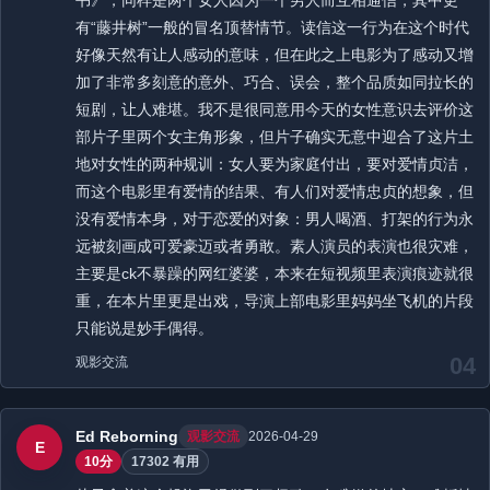
书》，同样是两个女人因为一个男人而互相通信，其中更
有“藤井树”一般的冒名顶替情节。读信这一行为在这个时代
好像天然有让人感动的意味，但在此之上电影为了感动又增
加了非常多刻意的意外、巧合、误会，整个品质如同拉长的
短剧，让人难堪。我不是很同意用今天的女性意识去评价这
部片子里两个女主角形象，但片子确实无意中迎合了这片土
地对女性的两种规训：女人要为家庭付出，要对爱情贞洁，
而这个电影里有爱情的结果、有人们对爱情忠贞的想象，但
没有爱情本身，对于恋爱的对象：男人喝酒、打架的行为永
远被刻画成可爱豪迈或者勇敢。素人演员的表演也很灾难，
主要是ck不暴躁的网红婆婆，本来在短视频里表演痕迹就很
重，在本片里更是出戏，导演上部电影里妈妈坐飞机的片段
只能说是妙手偶得。
04
观影交流
Ed Reborning
观影交流
2026-04-29
E
10分
17302 有用