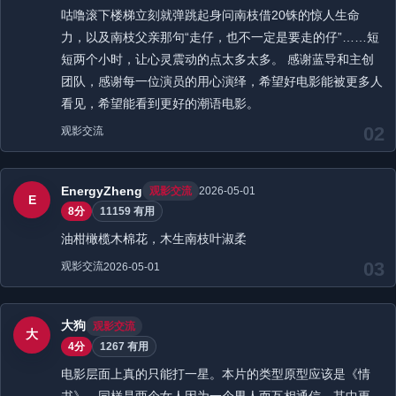
咕噜滚下楼梯立刻就弹跳起身问南枝借20铢的惊人生命
力，以及南枝父亲那句“走仔，也不一定是要走的仔”……短
短两个小时，让心灵震动的点太多太多。 感谢蓝导和主创
团队，感谢每一位演员的用心演绎，希望好电影能被更多人
看见，希望能看到更好的潮语电影。
02
观影交流
EnergyZheng
观影交流
2026-05-01
E
8分
11159 有用
油柑橄榄木棉花，木生南枝叶淑柔
03
观影交流
2026-05-01
大狗
观影交流
大
4分
1267 有用
电影层面上真的只能打一星。本片的类型原型应该是《情