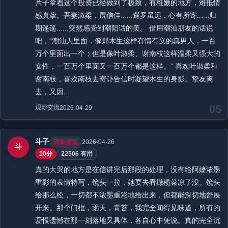
片子拿着这个投资已经做到了极致，有稚嫩的地方，难抵情
感真挚。吾妻淑柔，展信佳......暹罗虽远，心有所寄......归
期遥遥......突然感受到潮阳话的美。 借用潮汕朋友的话说
吧，“潮汕人里面，像郑木生这样有情有义的真男人，一百
万个里面出一个；但是像叶淑柔、谢南枝这样温柔又强大的
女性，一百万个里面又一百万个都是这样。” 喜欢叶淑柔和
谢南枝，喜欢南枝去寄讣告信时凝望木生的身影。挚友离
去，又因...
05
观影交流
2026-04-29
斗子
观影交流
2026-04-26
斗
10分
22506 有用
真的大哭的地方是在信讲完后那段的处理，没有给阿嬷浓墨
重彩的表情特写，镜头一拉，她要去看橄榄菜凉了没。镜头
给那么松，一切都不浓墨重彩地给出来，但都能深切地舒展
开来。那个门框，雨天，青苔，我完全闻得见味道，所有的
爱恨遗憾在那一刻落地又具体，各自心中凭说。真的完全沉