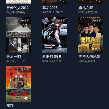
正片
正片
被爱的人2011
幕后2026
婚礼之家
凯瑟琳·德纳芙,路易·加瑞尔,露德温·塞尼耶,米洛斯·福尔曼
Kalani Hubbard,Jillian Lyle,Adam Paul Stone
杜鲁尔·巴赞,埃尔辛·科尔库特,伊南·乌拉斯·托伦
剧情片
剧情片
剧情片
HD中字
正片
已完结
最后一刻
机器战警(粤语版)
主持人的风暴
吴启华,王一,彭波,雁琪,刘俊峰,欧倩如,赵彦乔,严宸希,胡子玫
彼得·威勒,南茜·艾伦,丹·奥赫里奇,罗尼·考克斯,柯特伍德·史密斯
马国富,邓玥袇,徐一娢
喜剧片
HD
魔精