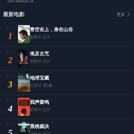
Dee Wallace-Stone,M. Emmet Walsh,Billy Green Bush
最新电影
更多
青空在上，身在山谷
1
剧情片
正片
埃及古咒
2
恐怖片
正片
地球宝藏
3
纪录片
第1集
我声轰鸣
4
剧情片
正片
黑桃裁决
5
动作片
正片