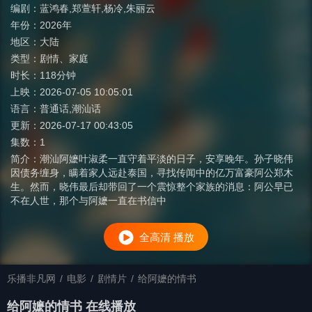
编剧：
蓝鸿春,郑萱轩,杨冷,朱丽云
年份：
2026年
地区：
大陆
类型：
剧情
、
家庭
时长：
118分钟
上映：
2026-07-05 10:05:01
语言：
普通话,潮汕话
更新：
2026-07-17 00:43:05
集数：
1
简介：
潮汕阿嬷叶淑柔一直守着平淡的日子，安享晚年。孙子晓伟
因债务缠身，瞒着家人远赴泰国，寻找传闻中的亿万富豪阿公郑木
生。然而，晓伟最后却带回了一个震惊整个家族的消息：阿公早已
不在人世，那个与阿嬷一直在书信中
全高清 播放
乐播非凡网
/
电影
/
剧情片
/
给阿嬷的情书
给阿嬷的情书 在线播放