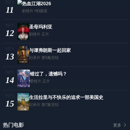
热血江湖2026
11
剧情片
HD国语
圣母玛利亚
12
剧情片
正片
与谭弗朗斯一起回家
13
纪录片
第5集完结
错过了，遗憾吗？
14
爱情片
正片
生活拉里与不快乐的追求一部美国史
15
纪录片
第7集完结
热门电影
更多