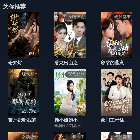
为你推荐
反转爽剧
现代都市
正片
全100集
第81集完结
珩知烬
潜龙出山之我为王
容爷的蓄意心动
现代都市
现代都市
全集完结
完结
完结
丧尸都听我的
顾小姐她不装了
豪门主母猛如虎，重生整顿家风
辛润茜＆刘蕙宾
女频恋爱
古装仙侠
现代都市