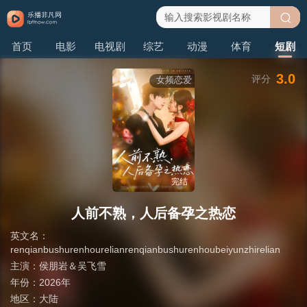
搜
首页
电影
电视剧
综艺
动漫
体育
短剧
索
3.0
评分
女频恋爱
完结
人前不熟，人后备孕之热恋
英文名：
renqianbushurenhourelianrenqianbushurenhoubeiyunzhirelian
主演：
侯朋岩＆吴飞雪
年份：
2026年
地区：
大陆