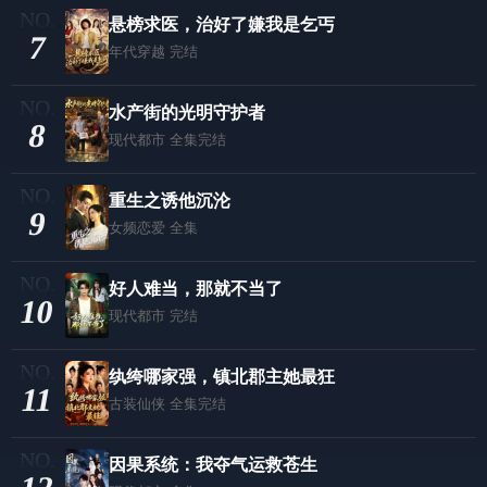
悬榜求医，治好了嫌我是乞丐
7
年代穿越
完结
水产街的光明守护者
8
现代都市
全集完结
重生之诱他沉沦
9
女频恋爱
全集
好人难当，那就不当了
10
现代都市
完结
纨绔哪家强，镇北郡主她最狂
11
古装仙侠
全集完结
因果系统：我夺气运救苍生