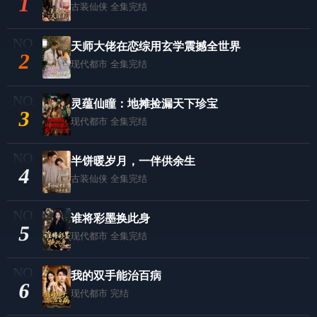
1
古装仙侠
全集完结
天师大佬在恋综用玄学震撼全世界
2
现代都市
全集完结
灵蕴仙瞳：地摊捡漏天下珍宝
3
现代都市
全集完结
半饼暖岁月，一伴供余生
4
古装仙侠
全集完结
谁将彩墨换此身
5
现代都市
全集完结
我的双手能治百病
6
现代都市
完结