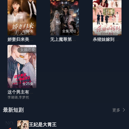
全86集
全集完结
全集完结
娇妻归来美又飒86集
无上魔尊第二季
杀猪妹嫁到，霍家全员真香了
女频恋爱
全25集
这个男主有点冷2
李璐璐,李梦然
最新短剧
更多
王妃是大胃王