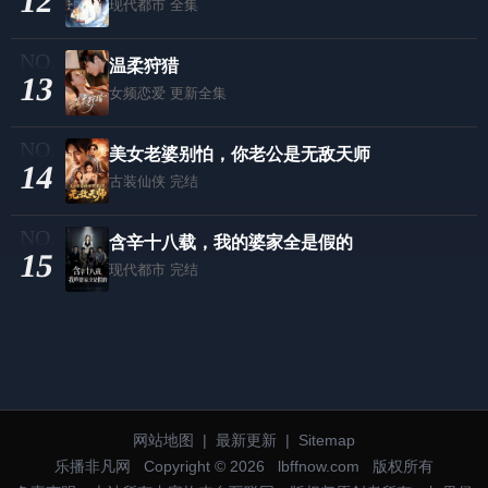
12
现代都市
全集
温柔狩猎
13
女频恋爱
更新全集
美女老婆别怕，你老公是无敌天师
14
古装仙侠
完结
含辛十八载，我的婆家全是假的
15
现代都市
完结
网站地图
|
最新更新
|
Sitemap
乐播非凡网
Copyright © 2026
lbffnow.com
版权所有