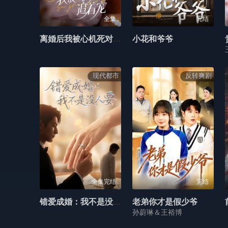
全集
完结
离婚后我被心机死对头追着宠
小花和爷爷
现代都市
反转爽剧
全集完结
完结
错爱成婚：我不是没人要
老弟你才是假少爷
孙蔚琳＆王裕博