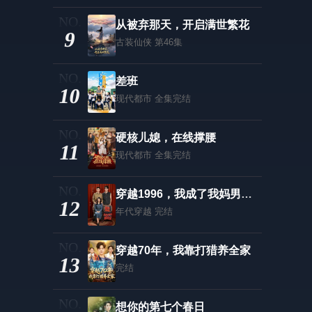
从被弃那天，开启满世繁花
9
古装仙侠
第46集
差班
10
现代都市
全集完结
硬核儿媳，在线撑腰
11
现代都市
全集完结
穿越1996，我成了我妈男闺蜜
12
年代穿越
完结
穿越70年，我靠打猎养全家
13
完结
想你的第七个春日