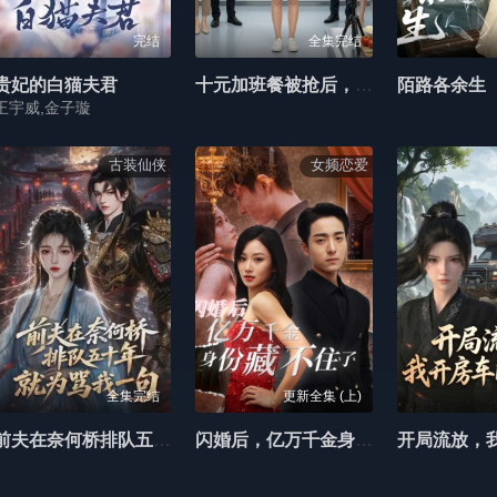
完结
全集完结
贵妃的白猫夫君
十元加班餐被抢后，全楼求我回来
陌路各余生
王宇威,金子璇
古装仙侠
女频恋爱
全集完结
更新全集 (上)
前夫在奈何桥排队五十年，就为骂我一句
闪婚后，亿万千金身份藏不住了