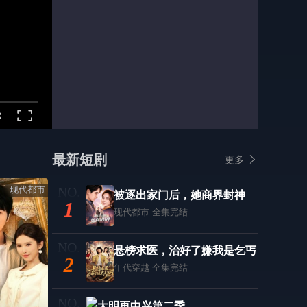
最新短剧
更多
现代都市
被逐出家门后，她商界封神
1
现代都市
全集完结
悬榜求医，治好了嫌我是乞丐
2
年代穿越
全集完结
大明再中兴第二季