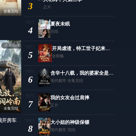
3
正片
全集完结
夏夜未眠
4
完结
古装仙侠
开局虐渣，特工世子妃来自现代
5
全80集
含辛十八载，我的婆家全是假的
6
现代都市
全集完结
我的女友会过肩摔
7
正片
全集完结
开局流放，我开房车闯岭南
大小姐的神级保镖
8
现代都市
完结