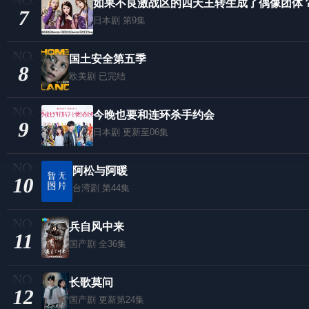
如果不良激战区的四天王转生成了偶像团体
7
日本剧
第9集
国土安全第五季
8
欧美剧
已完结
今晚也要和连环杀手约会
9
日本剧
更新至06集
阿松与阿暖
10
台湾剧
第44集
兵自风中来
11
国产剧
全36集
长歌莫问
12
国产剧
更新第24集