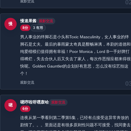
0
观影交流
慢速果酱
观影交流
慢
8分
3 有用
男人事业的绊脚石是小头和Toxic Masculinity，女人事业的绊
脚石是丈夫。最后的暴雨蒙太奇真是酣畅淋漓，本剧的道德和
纯爱楷模们值得拥有幸福！Poor Monica，Lord B一手好牌打
得稀烂，失去合伙人后又失去了家人，每次作恶报应都来得很
快呢。Golden Gauntlet的企划好有意思，怎么没有综艺拍这
个！
0
观影交流
嗯哼啦呀嘿轰哈
观影交流
嗯
6分
连夜从第一季看到第二季第5集，已经有点接受这异常奔放的
剧情了。。。里面还是有很多原则性问题不可接受，找同妻去