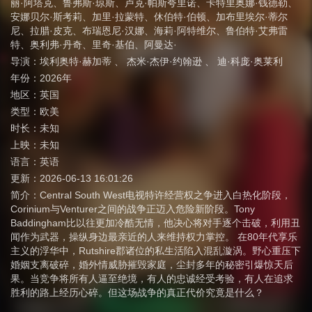
丽·阿塔克
、
鲁弗斯·琼斯
、
卢克·帕斯夸里诺
、
卡特里奥娜·钱德勒
、
安娜贝尔·斯考莉
、
加里·拉蒙特
、
休伯特·伯顿
、
加布里埃尔·蒂尔
尼
、
拉腊·皮克
、
布瑞恩尼·汉娜
、
海莉·阿特维尔
、
鲁伯特·艾弗雷
特
、
奥利弗·丹奇
、
里奇·基伯
、
阿曼达·
导演：
埃利奥特·赫加蒂
、
杰米·杰伊·约翰逊
、
迪·科庞·奥莱利
年份：
2026年
地区：
英国
类型：
欧美
时长：
未知
上映：
未知
语言：
英语
更新：
2026-06-13 16:01:26
简介：
Central South West电视特许经营权之争进入白热化阶段，
Corinium与Venturer之间的战争正迈入危险新阶段。Tony
Baddingham比以往更加冷酷无情，他决心将对手逐个击破，利用丑
闻作为武器，操纵身边最亲近的人来维持权力掌控。 在80年代享乐
主义的浮华中，Rutshire郡诸位的私生活陷入混乱漩涡。野心重压下
婚姻支离破碎，婚外情威胁摧毁家庭，尘封多年的秘密引爆惊天后
果。当竞争将所有人逼至绝境，有人的忠诚经受考验，有人在追求
胜利的路上经历心碎。但这场战争的真正代价究竟是什么？