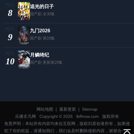
追光的日子
8
国产剧
全30集
九门2026
9
国产剧
第18集
月鳞绮纪
10
国产剧
更新第29集
网站地图
|
最新更新
|
Sitemap
乐播非凡网
Copyright © 2026
lbffnow.com
版权所有
免责声明：本站所有内容均来自互联网，版权归原创者所有，如果侵
犯了你的权益，请通知我们，我们会及时删除侵权内容，谢谢合作。