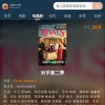
搜
首页
电影
电视剧
综艺
动漫
体育
短剧
索
10.0
评分
欧美剧
连载中 连载到6集
对手第二季
别名：
Rivals Season 2
英文名：
duishoudierji
主演：
大卫·田纳特
、
阿历克斯·哈赛尔
、
艾丹·特纳
、
娜菲萨·威廉姆
斯
、
贝拉·麦克莱恩
、
凯瑟琳·帕金森
、
丹尼·戴尔
、
维多莉亚·斯莫费
特
、
克莱尔·拉什布鲁克
、
奥利弗·克里斯
、
莉莎·麦格里利斯
、
艾米