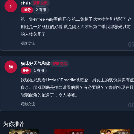
chris
观影交流
c
10分
2 有用
第一集有free willy看的开心 第二集柜子戏太搞笑和精彩了 这
剧还是一如既往的好看 就是隔太久才出第二季我都忘光以前
的人物关系了
0
观影交流
猫咪好天气和你
观影交流
猫
6分
1 有用
我现在只想看Lizzie和Freddie谈恋爱，男女主的戏份属实有点
多余。船戏到底是拍给谁看的啊？有必要吗？？鲁伯特现在只
能演配角的配角了，令人唏嘘。
0
观影交流
为你推荐
国产剧
香港剧
国产剧