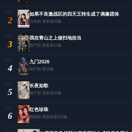
如果不良激战区的四天王转生成了偶像团体
2
日本剧
更新第09集
我在青山之上做扫地担当
3
国产剧
更新至12集
九门2026
4
国产剧
第18集
长夜如歌
5
国产剧
更新第20集
红色珍珠
6
韩国剧
更新至第101集