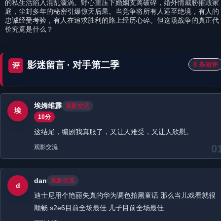
的私生活陷入混乱漩涡。野心重压下婚姻支离破碎，婚外情威胁摧毁家
庭，尘封多年的秘密引爆惊天后果。当竞争将所有人逼至绝境，有人的
忠诚经受考验，有人在追求胜利的路上经历心碎。但这场战争的真正代
价究竟是什么？
影迷留言 · 对手第二季
8 条短评
评
埃姆维霹
观影交流
埃
10分
这结尾，编剧我真服了，又让人难受，又让人欣慰。
0
观影交流
dan
观影交流
d
迪士尼用个艳丽失真的华为调色拍黑童话 那么当儿戏看就很
顺畅 s2e6目前全场最佳 儿子目前全场最佳