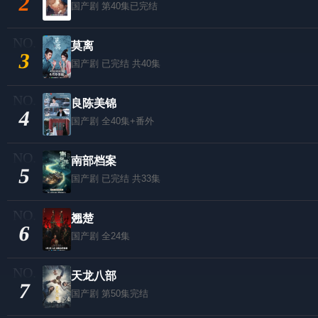
2
国产剧
第40集已完结
莫离
3
国产剧
已完结 共40集
良陈美锦
4
国产剧
全40集+番外
南部档案
5
国产剧
已完结 共33集
翘楚
6
国产剧
全24集
天龙八部
7
国产剧
第50集完结