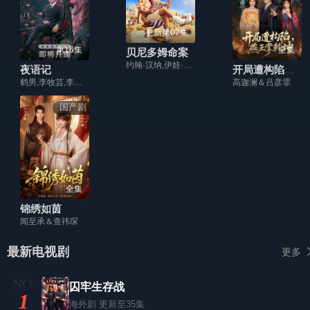
更新第02集
第16集
全集
贝尼多姆命案
约翰·汉纳,伊娃·范·德·古奇特,艾伦·麦肯纳,阿里·哈迪曼,诺埃·塞贝尔,奥马尔·沙克尔,Tábata Cerezo,Carolina Bécquer,Samantha Power,艾妮安娜·卡布罗尔,伊恩·克宁汉,吉姆·英格利氏,Damian Schedler Cruz,Vaitiare Ramos
夜语记
开局遭构陷，燕王掌乾坤
鹤男,李牧芸,李汶翰,李泊文,郭天祺,徐新驰,孙思凡
高迦澜＆吕彦霏
国产剧
全集
锦绣如茵
闻至承＆查祎琛
最新电视剧
更多
囚牢生存战
1
海外剧
更新至35集