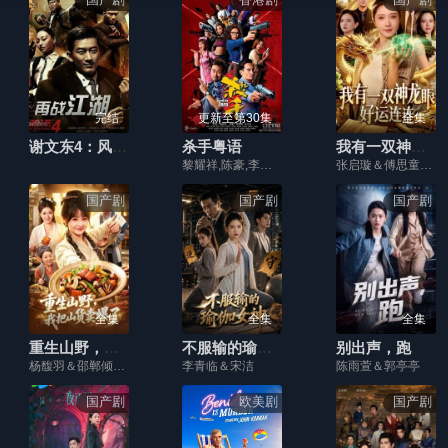
完结
更新至第30集
全集
谢文东4：风云再起之再战江湖
杀手粤语
我有一双神龙眼，好运连连
黎耀祥,陈豪,李佳芯,江美仪,龚嘉欣,高海宁,麦明诗,谢东闵,江嘉敏,郑子诚,孙慧雪,李成昌,樊亦敏,马海伦,谭嘉仪,吴业坤,韩马利,罗兰,戴耀明,何远东,邵卓尧,郑家生,杨证桦,欧瑞伟,林景程,陈嘉辉,伍富桥,周志康,李豪,卢峻峯,程浩駿,易智远,陈颍熙,易宇航,赖慰玲,魏惠文,林师杰
张启璇＆傅思童＆江路祺＆歌子
国产剧
国产剧
国产剧
全集
全集
全集
重生山野，我把山货卖爆了
不服输的瑜伽女神
别出声，跑
杨馥羽＆邵郸倾＆江路祺
李青临＆宋洁
陈雨萱＆郭亭亭
国产剧
欧美剧
国产剧