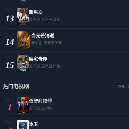
新男友
13
泰国剧
更新至01集
当光芒消逝
14
泰国剧
更新至07集
幽宅奇谭
15
国产剧
更新至15集
热门电视剧
更多
低智商犯罪
1
国产剧
全24集
逐玉