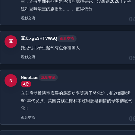
亖，还有里面有些男角色演的我很是ex，没想到2026了还有
这种登味浓重的剧播出。。。值得低分
0
观影交流
豆友xgE3HTVWaQ
观影交流
豆
托尼他儿子生起气有点像祖国人
0
观影交流
Nicolaas
观影交流
N
4分
立刻启动推演室底层的最高功率等离子焚化炉，把这部装满
80 年代发胶、英国贵族烂账和零逻辑肥皂剧情的母带彻底气
化！
0
观影交流