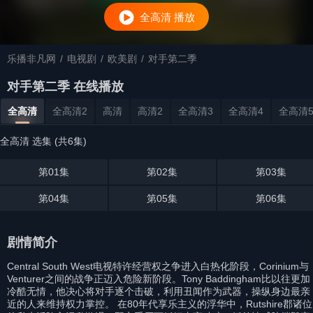
全高清 播放
乐播非凡网
/
电视剧
/
欧美剧
/
对手第二季
对手第二季 在线播放
全高清
全高清2
高清
高清2
全高清3
全高清4
全高清
全高清 选集 (共6集)
第01集
第02集
第03集
第04集
第05集
第06集
剧情简介
Central South West电视特许经营权之争进入白热化阶段，Corinium与
Venturer之间的战争正迈入危险新阶段。Tony Baddingham比以往更加
冷酷无情，他决心将对手逐个击破，利用丑闻作为武器，操纵身边最亲
近的人来维持权力掌控。 在80年代享乐主义的浮华中，Rutshire郡诸位