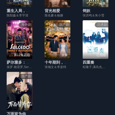
全集
全集
全集
重生入局，九元执掌全世界
背光相爱
饲妖
陈阳鑫＆李宇清
陈名豪＆杨滕
张洪鸣＆朱小雪
海外剧
国产剧
日本剧
第12集完结
全集
已完结
萨尔塞多：夜色节拍
十年期到，老公他站了起来
四重奏
保罗·格雷罗,Sergio·Palau,Ramiro·Meneses
张瀚文＆李姿纬
松隆子,满岛光,高桥一生,松田龙平,吉冈里帆,富泽岳史,八木亚希子,坂间大介,罇真佐子,尾形一成,菊池亚希子,宫藤官九郎,藤原季节,高桥源一郎,前田旺志郎,中村优子,约希纳里·茨士,高桥玛莉润,永岛敬三,浅野和之,平原哲,安藤轮子,森冈龙,大森靖子,阿部力,大仓孝二,木下政治,五十岚信次郎,筱原友希子,坂本美雨,远藤璃菜
国产剧
全集
万面皆为你