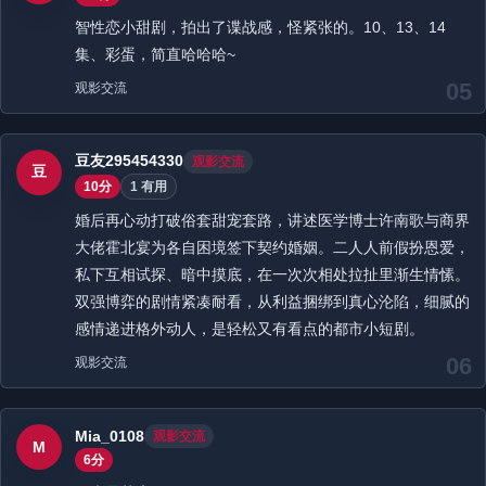
智性恋小甜剧，拍出了谍战感，怪紧张的。10、13、14
集、彩蛋，简直哈哈哈~
05
观影交流
豆友295454330
观影交流
豆
10分
1 有用
婚后再心动打破俗套甜宠套路，讲述医学博士许南歌与商界
大佬霍北宴为各自困境签下契约婚姻。二人人前假扮恩爱，
私下互相试探、暗中摸底，在一次次相处拉扯里渐生情愫。
双强博弈的剧情紧凑耐看，从利益捆绑到真心沦陷，细腻的
感情递进格外动人，是轻松又有看点的都市小短剧。
06
观影交流
Mia_0108
观影交流
M
6分