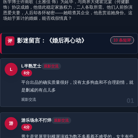
医学博士许南歌（王雅佳 饰）为延毕，与商界大佬霍北宴（何健麒
饰）协议成婚，他借此稳定家族权力，二人各取所需。他们人前扮演
恩爱夫妻，人后却各怀秘密——她暗查其企业，他悬赏追她身份。这
场始于算计的婚姻，能否戏假情真？
影迷留言：《婚后再心动》
10 条短评
评
L半熟芝士
观影交流
L
8分
平台出品的确实质量很好，没有太多狗血和不合理剧情，就
是删减的有点儿多
01
观影交流
游乐场永不打烊
观影交流
游
4分
男主是竖屏里到横屏演戏为数不多看着不难受的，女主有些