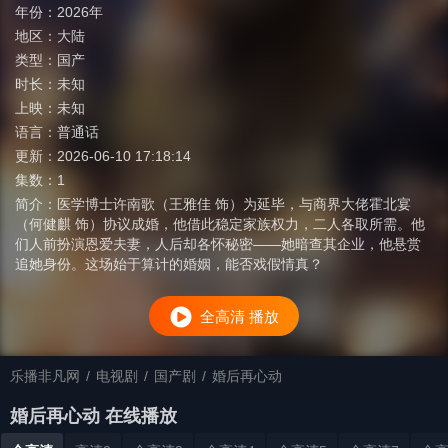
年份：
2026年
地区：
大陆
类型：
国产
时长：
未知
上映：
未知
语言：
普通话
更新：
2026-06-10 17:18:14
集数：
1
简介：
医学博士许南歌（王雅佳 饰）为延毕，与商界大佬霍北宴
（何健麒 饰）协议成婚，他借此稳定家族权力，二人各取所需。他
们人前扮演恩爱夫妻，人后却各怀秘密——她暗查其企业，他悬赏
追她身份。这场始于算计的婚姻，能否戏假情真？
全高清 播放
乐播非凡网
/
电视剧
/
国产剧
/
婚后再心动
婚后再心动 在线播放