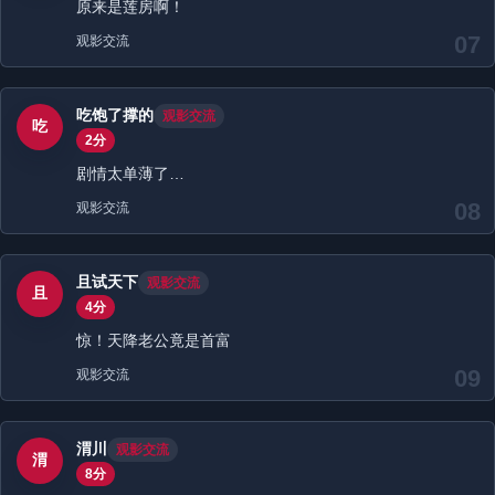
原来是莲房啊！
07
观影交流
吃饱了撑的
观影交流
吃
2分
剧情太单薄了…
08
观影交流
且试天下
观影交流
且
4分
惊！天降老公竟是首富
09
观影交流
渭川
观影交流
渭
8分