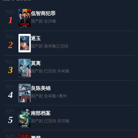
低智商犯罪
1
国产剧
全24集
逐玉
2
国产剧
第40集已完结
莫离
3
国产剧
已完结 共40集
良陈美锦
4
国产剧
全40集+番外
南部档案
5
国产剧
已完结 共33集