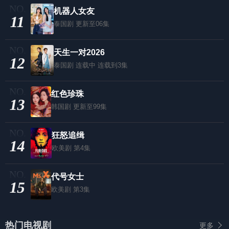
机器人女友
11
泰国剧
更新至06集
天生一对2026
12
泰国剧
连载中 连载到3集
红色珍珠
13
韩国剧
更新至99集
狂怒追缉
14
欧美剧
第4集
代号女士
15
欧美剧
第3集
热门电视剧
更多