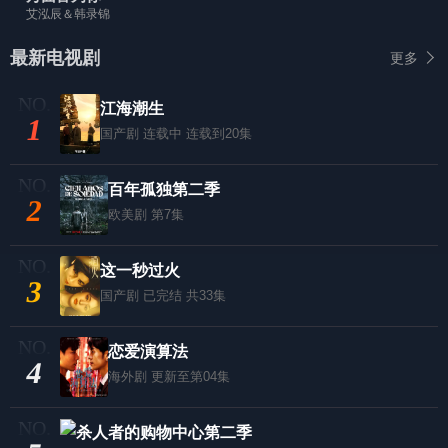
艾泓辰＆韩录锦
最新电视剧
更多
江海潮生
1
国产剧
连载中 连载到20集
百年孤独第二季
2
欧美剧
第7集
这一秒过火
3
国产剧
已完结 共33集
恋爱演算法
4
海外剧
更新至第04集
杀人者的购物中心第二季