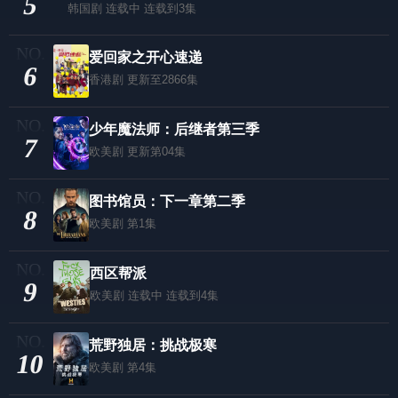
5
韩国剧
连载中 连载到3集
爱回家之开心速递
6
香港剧
更新至2866集
少年魔法师：后继者第三季
7
欧美剧
更新第04集
图书馆员：下一章第二季
8
欧美剧
第1集
西区帮派
9
欧美剧
连载中 连载到4集
荒野独居：挑战极寒
10
欧美剧
第4集