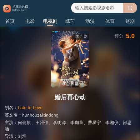
搜
首页
电影
电视剧
综艺
动漫
体育
短剧
索
5.0
评分
国产剧
第24集已完结
婚后再心动
别名：
Late to Love
英文名：
hunhouzaixindong
主演：
何健麒
、
王雅佳
、
李明源
、
李珈童
、
曹星宇
、
李湘仪
、
邵思
涵
导演：
刘坦