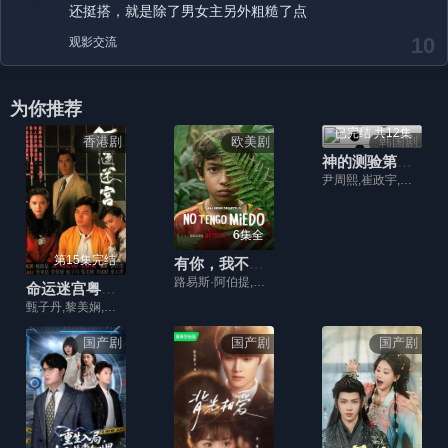
还挺搭，就是除了男女主另外粗糙了点
10
观影交流
为你推荐
已完结 共12集
香港剧
欧美剧
韩国剧
神的测验第二季
尹周熙,崔政宇,柳德焕
6集全
第15集完结
有你，我不怕2026
路易斯·阿伯提,法蒂玛·莫利纳,吉拉·埃斯卡雷加,胡伯托·巴斯托,Leidi Gutierrez.
命运迷宫粤语版
甄子丹,黎美娴,曾华倩,曾伟权,叶玉萍,李国麟
国产剧
国产剧
国产剧