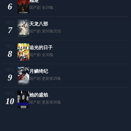
翘楚
6
国产剧
全24集
天龙八部
7
国产剧
第50集完结
追光的日子
8
国产剧
全30集
月鳞绮纪
9
国产剧
更新第29集
她的盛焰
10
国产剧
更新第30集