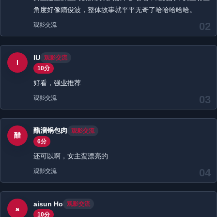
角度好像隋俊波，整体故事就平平无奇了哈哈哈哈哈。
02
观影交流
IU
观影交流
I
10分
好看，强业推荐
03
观影交流
醋溜锅包肉
观影交流
醋
6分
还可以啊，女主蛮漂亮的
04
观影交流
aisun Ho
观影交流
a
10分