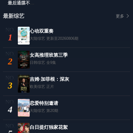
最后通牒不结就分第四季
最新综艺
更多
心动双重奏
1
大陆综艺
更新至20260806期
女高推理班第三季
2
日韩综艺
全9集
吉姆·加菲根：深灰
3
欧美综艺
正片
恋爱特别邀请
4
大陆综艺
第20期
白日提灯独家花絮