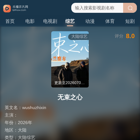
搜
首页
电影
电视剧
综艺
动漫
体育
短剧
索
8.0
评分
大陆综艺
更新至20260709第7期
无束之心
英文名：
wushuzhixin
主演：
年份：
2026年
地区：
大陆
类型：
大陆综艺