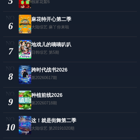
5
独家花絮6
麻花特开心第二季
6
大陆综艺
麻丫你来啦
地戏儿的嘀嘀叭叭
7
日韩综艺
第5期
跨时代战书2026
8
第20260617期
种植前线2026
9
第20260718期
这！就是街舞第二季
10
大陆综艺
第20191020期