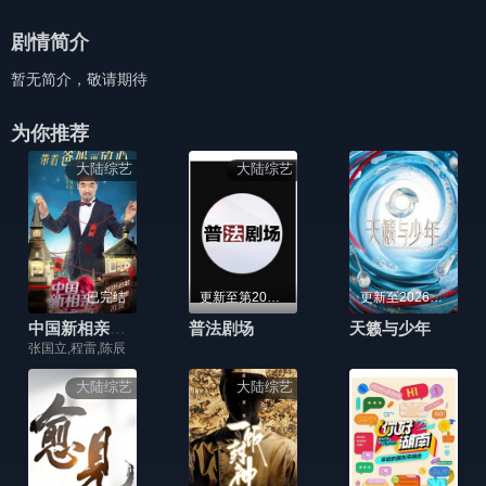
剧情简介
暂无简介，敬请期待
为你推荐
大陆综艺
大陆综艺
已完结
更新至第20260805期
更新至20260802期纯享版
中国新相亲第二季
普法剧场
天籁与少年
张国立,程雷,陈辰
大陆综艺
大陆综艺