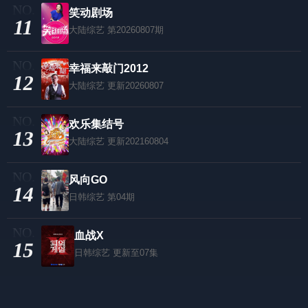
笑动剧场
11
大陆综艺
第20260807期
幸福来敲门2012
12
大陆综艺
更新20260807
欢乐集结号
13
大陆综艺
更新202160804
风向GO
14
日韩综艺
第04期
血战X
15
日韩综艺
更新至07集