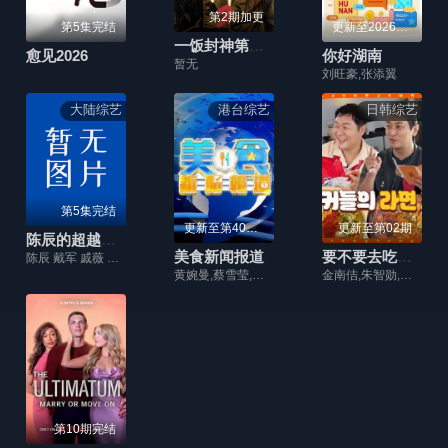
第2期加更
第5集完结
更新至20260730期
一饭封神第二季
愈见2026
你好湖南
暂无
刘旺豪,张添翼
大陆综艺
港台综艺
日韩综艺
第5集完结
更新至第401集
更新至第02期
陈辰的超越边界
美食新闻报道
要不要去吃碗泡面？
陈辰 戴军 戚薇 林依晨 陈妍希
黄婉曼,蔡雪莹,倪嘉雯,黄嘉雯,廖慧仪,伍倩彤,陈嘉倩,胡敏芝,吴兆麟,吴浩康,巩姿希,陈奂仁,区永权,陈凯琳,姚子羚,麦玲玲,方皓玟,洪永城,冯盈盈,单立文,吴业坤,黄婧灵,叶靖仪,蔡景行,萧正楠,江嘉敏,冼迪琦,何泳芍,栢天男,苏民峰,姜皓文,森美,刘颖镟,温碧霞,禾浩辰,赖彦妤,邵音音,谢嫣薇,彭翔翎,施焯日,布乐文
金南佶,朱智勋,刘在石
第10期完结