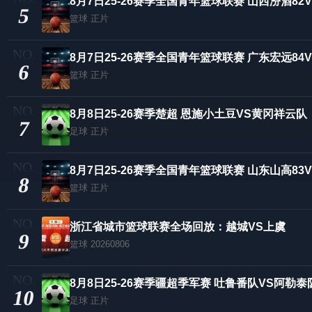
8月7日25-26赛季全国青年篮球联赛 山西汾酒82
5
篮球
正片
8月7日25-26赛季全国青年篮球联赛 广东宏远84
6
篮球
正片
8月8日25-26赛季楚超 恩施小土豆VS黄冈祥云队
7
足球
正片
8月7日25-26赛季全国青年篮球联赛 山东山高83
8
篮球
正片
浙江省城市篮球联赛全场回放：越城VS上虞
9
篮球
20260806
8月8日25-26赛季疆超季军赛 吐鲁番队VS阿勒泰
10
足球
正片