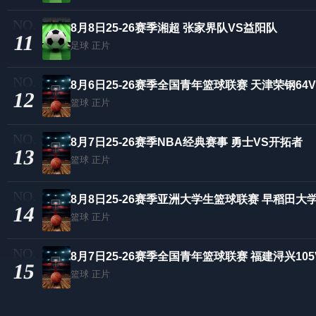
8月8日25-26赛季湘超 张家界队VS益阳队
11
足球
正片
8月6日25-26赛季全国青年篮球联赛 天津荣钢64
12
篮球
正片
8月7日25-26赛季NBA经典赛事 勇士VS开拓者
13
篮球
正片
8月8日25-26赛季亚洲大学生篮球联赛 早稻田大
14
篮球
正片
8月7日25-26赛季全国青年篮球联赛 福建浔兴10
15
篮球
正片