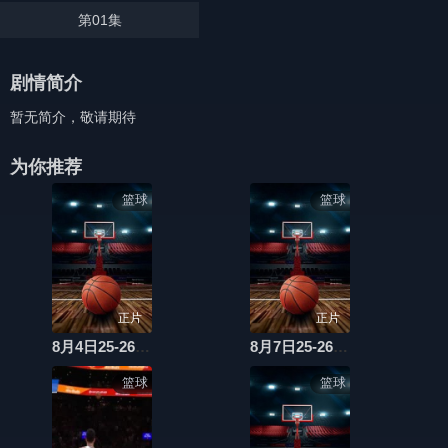
第01集
剧情简介
暂无简介，敬请期待
为你推荐
篮球
篮球
正片
正片
8月4日25-26赛季国青男篮热身赛 中国U18男篮VS加拿大大卫安篮球学院
8月7日25-26赛季浙BA 云和76VS70青田
篮球
篮球