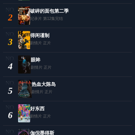
破碎的面包第二季
2
纪录片
第12集完结
得闲谨制
3
剧情片
正片
眼眸
4
剧情片
正片
热血大陈岛
5
剧情片
正片
好东西
6
剧情片
正片
伽倪墨得斯