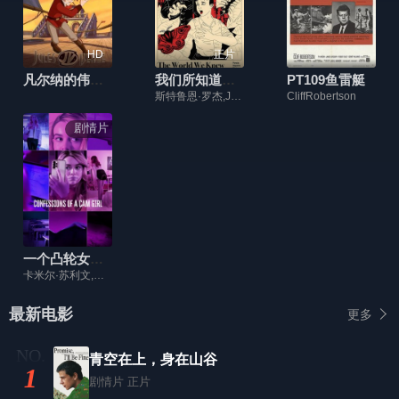
HD
正片
凡尔纳的伟大冒险
我们所知道的世界
PT109鱼雷艇
斯特鲁恩·罗杰,Johann Myers,芬巴尔·林奇
CliffRobertson
剧情片
一个凸轮女孩的自白
卡米尔·苏利文,马修·凯文·安德森,梅根·贝斯特,维也纳·利科克,乔什·博格特
最新电影
更多
青空在上，身在山谷
1
剧情片
正片