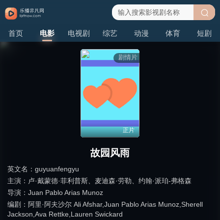
搜
首页
电影
电视剧
综艺
动漫
体育
短剧
索
剧情片
正片
故园风雨
英文名：
guyuanfengyu
主演：
卢·戴蒙德·菲利普斯
、
麦迪森·劳勒
、
约翰·派珀-弗格森
导演：
Juan Pablo Arias Munoz
编剧：
阿里·阿夫沙尔 Ali Afshar,Juan Pablo Arias Munoz,Sherell
Jackson,Ava Rettke,Lauren Swickard