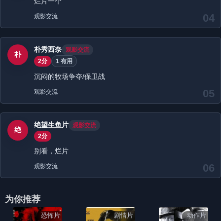
烂片一个
04
观影交流
朴秀西奈
观影交流
朴
2分
1 有用
沉闷的牧场争夺/保卫战
05
观影交流
绝望生鱼片
观影交流
绝
2分
别看，烂片
06
观影交流
为你推荐
恐怖片
剧情片
动作片