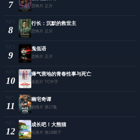
7
恐怖片
正片
行长：沉默的救世主
8
恐怖片
正片
鬼低语
9
恐怖片
正片
瘴气营地的青春性事与死亡
10
喜剧片
TC中字
幽宅奇谭
11
剧情片
第17集
成长吧！大熊猫
12
纪录片
第19期下