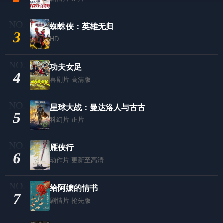
蜘蛛侠：英雄无归
3
HD
功夫女足
4
喜剧片
高清版
星球大战：曼达洛人与古古
5
科幻片
正片
雁侠行
6
动作片
更新至高清
给阿嬷的情书
7
剧情片
抢先版