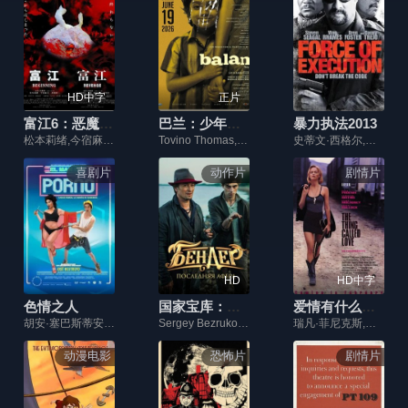
HD中字
正片
富江6：恶魔再生
巴兰：少年寻踪
暴力执法2013
松本莉绪,今宿麻美,水桥研二
Tovino Thomas,Farzana Palathingal,Abhiram Radhakrishnan
史蒂文·西格尔,丹尼·特雷霍,詹妮加布里埃尔,文·瑞姆斯,布伦·福斯特
喜剧片
动作片
剧情片
HD
HD中字
色情之人
国家宝库：黄金权杖
爱情有什么道理
胡安·塞巴斯蒂安·卡莱罗,路易斯·爱德华多·阿兰戈,塔蒂亚娜·阿里扎,阿罗哈·哈菲兹,维多利亚·埃尔南德斯
Sergey Bezrukov,Aram Vardevanyan,Taisiya Vilkova,Andrey Burkovskiy,Alexey Dmitriev,Ivan Kokorin,Olga Sutulova,Artyom Tkachenko
瑞凡·菲尼克斯,萨曼莎·玛西丝,德蒙特·莫罗尼,桑德拉·布洛克,安东尼·克拉克
动漫电影
恐怖片
剧情片