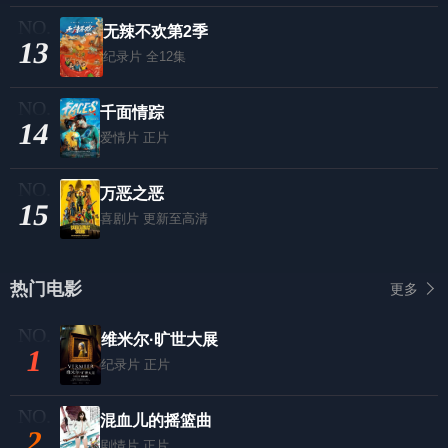
无辣不欢第2季
13
纪录片
全12集
千面情踪
14
爱情片
正片
万恶之恶
15
喜剧片
更新至高清
热门电影
更多
维米尔·旷世大展
1
纪录片
正片
混血儿的摇篮曲
2
剧情片
正片