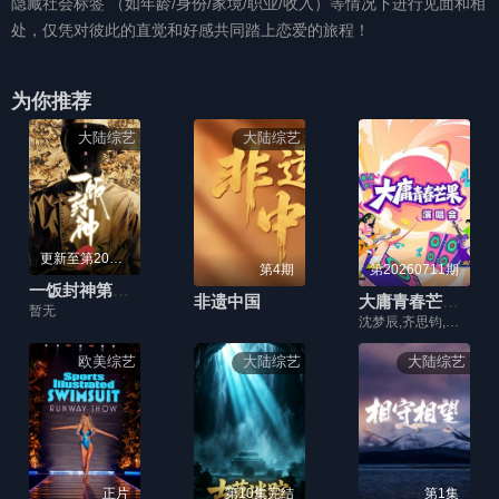
隐藏社会标签 （如年龄/身份/家境/职业/收入）等情况下进行见面和相
处，仅凭对彼此的直觉和好感共同踏上恋爱的旅程！
为你推荐
大陆综艺
大陆综艺
更新至第20260806期
第4期
第20260711期
一饭封神第二季
非遗中国
大庸青春芒果演唱会
暂无
沈梦辰,齐思钧,郑方一
欧美综艺
大陆综艺
大陆综艺
正片
第10集完结
第1集