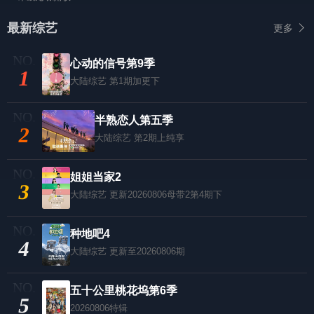
最新综艺
更多
心动的信号第9季
1
大陆综艺
第1期加更下
半熟恋人第五季
2
大陆综艺
第2期上纯享
姐姐当家2
3
大陆综艺
更新20260806母带2第4期下
种地吧4
4
大陆综艺
更新至20260806期
五十公里桃花坞第6季
5
20260806特辑