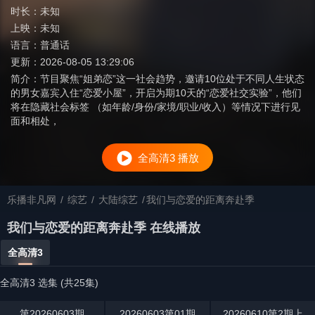
时长：
未知
上映：
未知
语言：
普通话
更新：
2026-08-05 13:29:06
简介：
节目聚焦“姐弟恋”这一社会趋势，邀请10位处于不同人生状态
的男女嘉宾入住“恋爱小屋”，开启为期10天的“恋爱社交实验”，他们
将在隐藏社会标签 （如年龄/身份/家境/职业/收入）等情况下进行见
面和相处，
全高清3 播放
乐播非凡网
/
综艺
/
大陆综艺
/
​我们与恋爱的距离奔赴季​
​我们与恋爱的距离奔赴季​ 在线播放
全高清3
全高清3 选集 (共25集)
第20260603期
20260603第01期
20260610第2期上