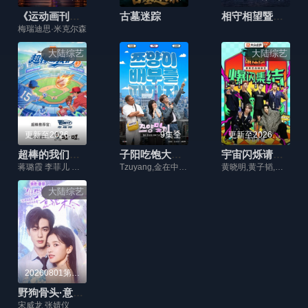
《运动画刊》泳装伸展台
古墓迷踪
相守相望暨守护哈拉湖行动
梅瑞迪思·米克尔森
大陆综艺
大陆综艺
更新至20260731期
9集全
更新至20260319期
超棒的我们第二季
子阳吃饱大作战
宇宙闪烁请注意
蒋璐霞 李菲儿 屈菁菁 刘维 吴俊霆 赵辰龙
Tzuyang,金在中,秋成勋,朴明秀,郑俊河,崔洪万,金光奎
黄晓明,黄子韬,刘耀文,邵子恒,王鹤棣,于洋
大陆综艺
20260801第4期
野狗骨头·意犹未尽
宋威龙 张婧仪