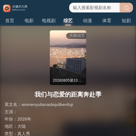
搜
首页
电影
电视剧
综艺
动漫
体育
短剧
索
大陆综艺
20260805第10期：全员星空夜聊坦白真心
​我们与恋爱的距离奔赴季​
英文名：
womenyulianaidejulibenfuji
主演：
年份：
2026年
地区：
大陆
类型：
真人秀