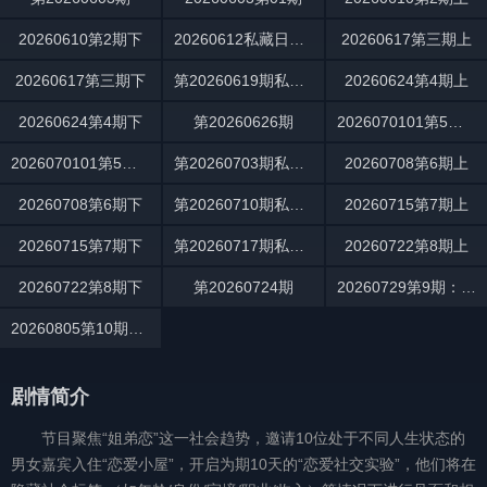
20260610第2期下
20260612私藏日记第1期
20260617第三期上
20260617第三期下
第20260619期私藏日记
20260624第4期上
20260624第4期下
第20260626期
2026070101第5期上
2026070101第5期下
第20260703期私藏日记
20260708第6期上
20260708第6期下
第20260710期私藏日记
20260715第7期上
20260715第7期下
第20260717期私藏日记
20260722第8期上
20260722第8期下
第20260724期
20260729第9期：星空露营之旅浪漫开启
20260805第10期：全员星空夜聊坦白真心
剧情简介
节目聚焦“姐弟恋”这一社会趋势，邀请10位处于不同人生状态的
男女嘉宾入住“恋爱小屋”，开启为期10天的“恋爱社交实验”，他们将在