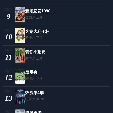
新潮恋爱1990
9
喜剧片
正片
为意大利干杯
10
爱情片
正片
管你不想要
11
剧情片
正片
废用身
12
剧情片
正片
热流第4季
13
纪录片
第2集