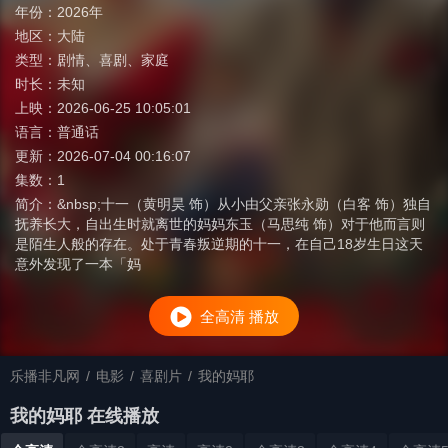
年份：
2026年
地区：
大陆
类型：
剧情
、
喜剧
、
家庭
时长：
未知
上映：
2026-06-25 10:05:01
语言：
普通话
更新：
2026-07-04 00:16:07
集数：
1
简介：
&nbsp;十一（黄明昊 饰）从小由父亲张永勋（白客 饰）独自
抚养长大，自出生时就离世的妈妈东玉（马思纯 饰）对于他而言则
是陌生人般的存在。处于青春叛逆期的十一，在自己18岁生日这天
意外发现了一本「妈
全高清 播放
乐播非凡网
/
电影
/
喜剧片
/
我的妈耶
我的妈耶 在线播放