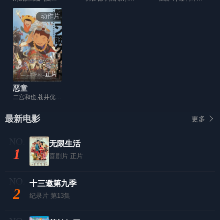
动作片
正片
恶童
二宫和也,苍井优,伊势谷友介,宫藤官九郎,大森南朋
最新电影
更多
无限生活
1
喜剧片
正片
十三邀第九季
2
纪录片
第13集