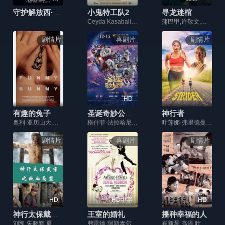
守护解放西·探案季
小鬼特工队2
寻龙迷棺
Ceyda Kasabali,费拉特·阿尔拜伦,卡根·埃菲·阿克,埃克林·苏·乔班,Mehmet Aybars Kaya,盖杰·伊西克·德米雷尔,叶达·寇本,Suzan Acun,Berat Efe Parlar,Gülhan Tekin,阿兹古尔·埃姆雷·伊尔迪里姆,Ahmet Ak,迪尔莎·德米尔,Zerrin Sümer
蒲巴甲,许敬文,舒涵,周鸿波
剧情片
喜剧片
剧情片
HD
有趣的兔子
圣诞奇妙公司国语
神行者
奥利·亚历山大,安娜·玛格丽特·霍利曼,丹尼尔·艾普尔
格什菲·法拉哈尼,奥黛丽·塔图,阿兰·夏巴,皮奥·马麦,格雷瓜尔·鲁迪格,布鲁诺·桑切斯,大卫·马赛
叶莲娜·弗里德曼,玛吉·亚历山大,乔赛亚·施奈德,斯科特·刘易斯,阿曼达·克里斯汀·尼科尔斯
剧情片
喜剧片
剧情片
HD
HD中字
HD
神行太保戴宗之歃血为盟
王室的婚礼
播种幸福的人
刘凯,朱晓辉,夏添,赵婉娇
弗雷德·阿斯泰尔,简·鲍威尔
崔新琴,高淬,叶志康,陈鸿梅,张闽,虞桂春,李再扬