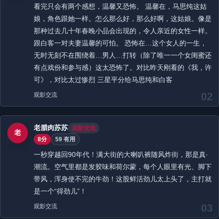
看完只会有两个感想，温馨又恐怖。 温馨在，马思纯这姑
娘，角色跟她一样。怎么那么好，那么好啊，这姑娘。像是
那种过去几十年春晚小品会出现的，令人亲近的女性一样。
跟白客一对夫妻温馨的可怕。 恐怖在…这个女人的一生，
无时无刻不在围绕着…男人…打转（除了唯一一个女闺蜜还
有点戏份和参与感）这太恐怖了。对比昨天刚看的《我，许
可》，对比太过惨烈 三星平分给马思纯和白客
02
观影交流
老腊肉苏苏
观影交流
老
8分
59 有用
一秒穿越回90年代！满大街的大喇叭裤随风炸街，那是真·
潮流。空气里都是发胶味和荷尔蒙，每个人眼里有光、脚下
带风，浑身使不完的牛劲！这股鲜活劲儿太上头了，主打就
是一个“得劲儿”！
03
观影交流