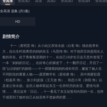
全高清
全高清2
高清
高清2
全高清3
全高清4
全高清
全高清 选集 (共1集)
HD
剧情简介
十一（黄明昊 饰）从小由父亲张永勋（白客 饰）独自抚养长
大，自出生时就离世的妈妈东玉（马思纯 饰）对于他而言则是陌生人
般的存在。处于青春叛逆期的十一，在自己18岁生日这天意外发现了
一本「妈妈的日记」。在好奇心的驱使下，十一翻开日记，开启了一
段“认识妈妈”的旅程——十一跟随着妈妈的成长经历，邂逅了她人生
不同阶段的重要人物——霹雳舞学长（梁靖康 饰）、高中闺蜜彩霞
（嵇嘉禾 饰）、发小刘皮孩（王天放 饰）、初恋小哥（孙阳 饰）以
及老公张永勋。这些人物串联起东玉一生所经历的友谊、爱情与亲
情…… 透过这本「日记」，十一看见了东玉短暂却向阳的一生，也终
于感受到了她对自己从始至终不曾缺席的爱……