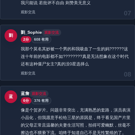
我只能说 若批评不自由 则赞美无意义
07
观影交流
劉_Sophie
观影交流
劉
2分
608 有用
我那个莫名其妙被一个男的和我吸血了一生的妈??????这
连十年前的电影都不如????????真是无法想象在这个时代
还有这种僵尸女主?真的没0星选择么
08
观影交流
蓝詹
观影交流
蓝
6分
376 有用
像是个贺岁片。问题非常突出，充满熟悉的套路，演员表演
小品化，但我愿意手松给三星的原因是，终于看见国产片里
的父母正常且温馨的夫妻生活写照，拍得可爱幽默，丝毫不
擦边也不猥亵下流。咱终于知道自己不是无性繁殖的了。