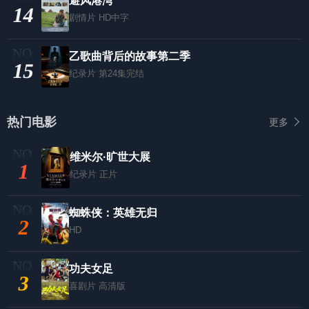
避风港湾
14
剧情片
HD中字
乙歌曲背后的故事第二季
15
纪录片
第24集完结
热门电影
更多
维米尔·旷世大展
1
纪录片
正片
蜘蛛侠：英雄无归
2
HD
功夫女足
3
喜剧片
高清版