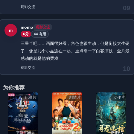
09
观影交流
momo
观影交流
m
6分
44 有用
三星半吧……画面很好看，角色也很生动，但是衔接太生硬
了，像是几个小品连在一起。重点夸一下白客演技，全片最
感动的就是他的哭戏
10
观影交流
为你推荐
纪录片
剧情片
动作片
更新至09集
正片
更新HD