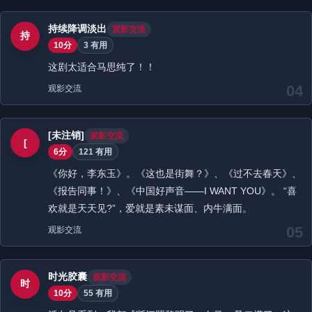
持续降调淡出
观影交流
持
10分
3 有用
这剧太适合马思纯了！！
04
观影交流
[未注销]
观影交流
[
6分
121 有用
《你好，李东玉》。《这也是街舞？》、《过不去春天》、
《报告同事！》、《中国好声音——I WANT YOU》。 “喜
欢就是天天见?”，爱就是素未谋面、内牛满面。
05
观影交流
时光胶囊
观影交流
时
10分
55 有用