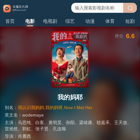
搜
首页
电影
电视剧
综艺
动漫
体育
短剧
索
6.6
评分
喜剧片
我的妈耶
别名：
我认识我妈妈,我的妈呀,Now I Met Her
英文名：
wodemaye
主演：
马思纯
、
白客
、
黄明昊
、
孙阳
、
梁靖康
、
嵇嘉禾
、
王天放
、
雷淞然
、
郭虹
、
张子贤
、
孔连顺
导演：
肖麓西