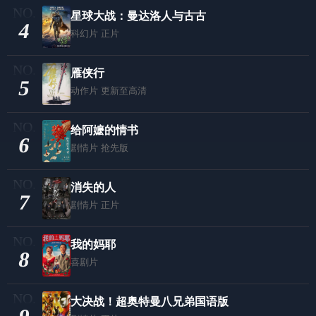
星球大战：曼达洛人与古古
4
科幻片
正片
雁侠行
5
动作片
更新至高清
给阿嬷的情书
6
剧情片
抢先版
消失的人
7
剧情片
正片
我的妈耶
8
喜剧片
大决战！超奥特曼八兄弟国语版