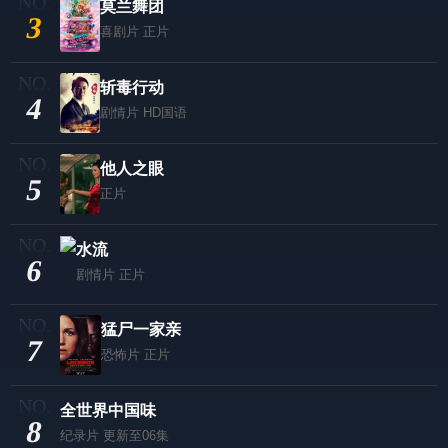
莫兰舞团
3
喜剧片
正片
斩毒行动
4
剧情片
HD国语
他人之眼
5
正片
水流
6
剧情片
正片
猛尸一家亲
7
恐怖片
正片
全世界中国味
8
纪录片
更新至06集