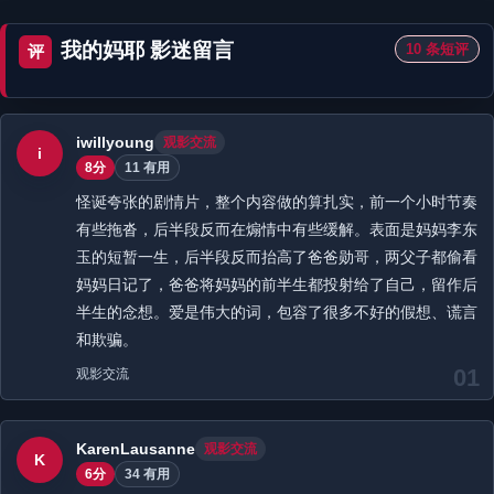
我的妈耶 影迷留言
10 条短评
评
iwillyoung
观影交流
i
8分
11 有用
怪诞夸张的剧情片，整个内容做的算扎实，前一个小时节奏
有些拖沓，后半段反而在煽情中有些缓解。表面是妈妈李东
玉的短暂一生，后半段反而抬高了爸爸勋哥，两父子都偷看
妈妈日记了，爸爸将妈妈的前半生都投射给了自己，留作后
半生的念想。爱是伟大的词，包容了很多不好的假想、谎言
和欺骗。
01
观影交流
KarenLausanne
观影交流
K
6分
34 有用