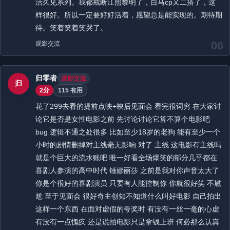
活久见系列。我都戒断江照黎明了，白马cp又二搭了，这
样很好。所以一定要好好活着，愿望总是能实现的。期待期
待。笑着笑着笑哭了。
06
观影交流
归零者
观影交流
归
2分
115 有用
花了299去看的提前点映+映后见面会 看完很词穷 在大家讨
论它是否是女性电影之前 先讨论讨论它算不算个电影吧
bug 逻辑不通之处很多 比如至少18岁的老狗 能有至少一个
小时的剧情删掉对主线毫无影响 对了 主线 这电影有主线吗
就是个巨大的流水账吧 唯一好看全场爆笑的部分几乎都在
喜剧人参演的高中时代 锤娜丽莎 之前是我对你声音太大了
你是个很好的喜剧演员 只要有人能控制你 你就很好笑 不尴
尬 至于见面会 很好奇主创知不知道什么叫好电影 自己拍出
这样一个东西 在面对虚假的夸奖时 有没有一丝一毫的心虚
有没有一点愧疚 还是说拍电影只是拿钱上班 何必那么认真