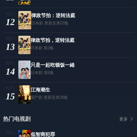
律政节拍：逆转法庭
12
日本剧
更新至第03集
律政节拍，逆转法庭
13
日本剧
第3集
只是一起吃顿饭一緒
14
日本剧
第6集
江海潮生
15
国产剧
更新至第28集
热门电视剧
更多
低智商犯罪