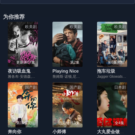
为你推荐
欧美剧
欧美剧
欧美剧
更新第07集
第2集
第6集完结
夜访吸血鬼第三季
Playing Nice
拖车垃圾
雅各布·安德森,萨姆·里德,德莱尼·海勒斯,阿萨德·扎曼,詹妮弗·艾莉
詹姆斯·诺顿,尼芙·阿尔格,詹姆斯·麦卡德尔,Cara Mahoney,Posy Sterling,菲利普·斯波,露西·菲尔普斯,阿卡巴尔·库尔塔,杰西卡·布朗·芬德利
Jagger Glowatsky,Dawson Glowatsky
国产剧
国产剧
日本剧
第10集完结
已完结 共3集
全4集
奔向你
小师傅
大丸爱会做出选择