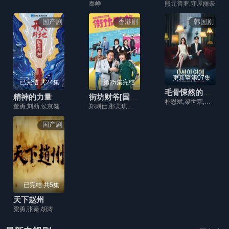
秦峥
熊元普罗,守屋丽奈
国产剧
香港剧
韩国剧
更新至第07集
已完结 共24集
第25集完结
毛骨悚然的恋爱
精神的力量
街坊财爷[国语版]
朴恩斌,梁世宗,邕圣祐
董勇,刘劲,侯京健
郑则仕,邵美琪,黎诺懿,黄智雯,苑琼丹,吴业坤,袁文杰,郭少芸,古明华
国产剧
已完结 共5集
天下赵州
梁勇,张秦,胡涛