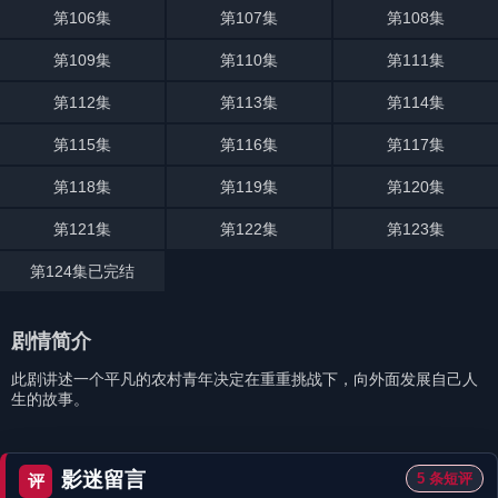
第106集
第107集
第108集
第109集
第110集
第111集
第112集
第113集
第114集
第115集
第116集
第117集
第118集
第119集
第120集
第121集
第122集
第123集
第124集已完结
剧情简介
此剧讲述一个平凡的农村青年决定在重重挑战下，向外面发展自己人
生的故事。
影迷留言
5 条短评
评