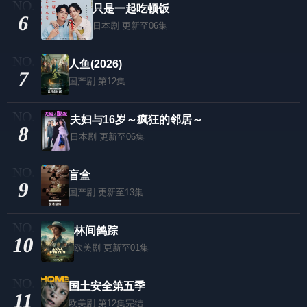
只是一起吃顿饭
6
日本剧
更新至06集
人鱼(2026)
7
国产剧
第12集
夫妇与16岁～疯狂的邻居～
8
日本剧
更新至06集
盲盒
9
国产剧
更新至13集
林间鸽踪
10
欧美剧
更新至01集
国土安全第五季
11
欧美剧
第12集完结