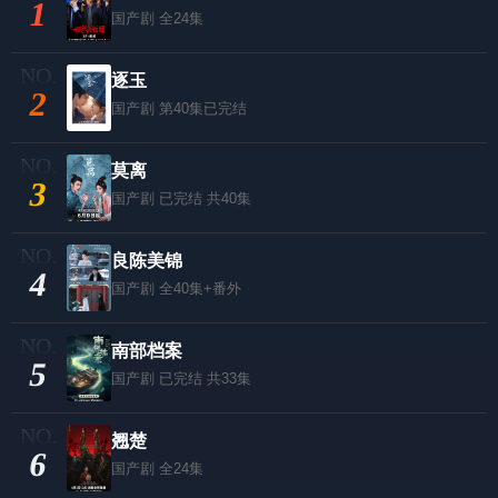
1
国产剧
全24集
逐玉
2
国产剧
第40集已完结
莫离
3
国产剧
已完结 共40集
良陈美锦
4
国产剧
全40集+番外
南部档案
5
国产剧
已完结 共33集
翘楚
6
国产剧
全24集