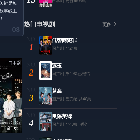
日本剧
更新至03集
关键是每
故事线里
！
热门电视剧
更多
08
低智商犯罪
1
国产剧
全24集
日本剧
逐玉
2
国产剧
第40集已完结
莫离
3
国产剧
已完结 共40集
良陈美锦
4
国产剧
全40集+番外
全10集