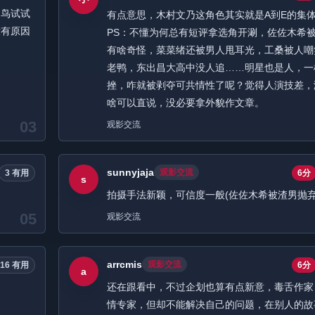
之鸟试试
有点意思，木村文乃这角色其实就是A到E的集
没有原因
PS：不懂为何总有短评拿选角开涮，佐佐木希
有啥奇怪，菜菜绪还被男人甩耳光，工桑被人嘲
老鸭，东出昌大高中没人追……明星也是人，一
挫，咋就被剥夺可共情性了呢？觉得人演技差，
啥可以直说，没必要拿外貌作文章。
03
观影交流
sunnyjaja
观影交流
3 有用
6分
s
拍摄手法新颖，可信度一般(佐佐木希被渣男抛弃
05
观影交流
arrcmis
观影交流
16 有用
6分
a
还在跟看中，不过企划也算有点新意，毒舌作家
情专家，但却不能解决自己的问题，在别人的故