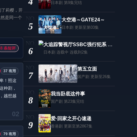
4
日本剧
第9集完结
到了莉樱，开
竟然是同一个
大空港～GATE24～
5
日本剧
更新至第03集
大追踪警视厅SSBC强行犯系 第二季
8 条短评
6
日本剧
连载中 连载到2集
第五立面
37 有用
7
国产剧
更新至26集
卑！照这
这种剧，
我当卧底这件事
，越想越
8
国产剧
第23集完结
02
爱·回家之开心速递
9
香港剧
更新至第2867集
79 有用