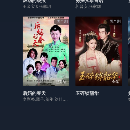
滚动的裂痕
勇探实录粤语
王金宝＆张馨玥
郭晋安,张家辉
国产剧
国产剧
已完结
全集
后妈的春天
玉碎锁韶华
李彩桦,黑子,贺刚,刘佳,江宏恩,俞小凡