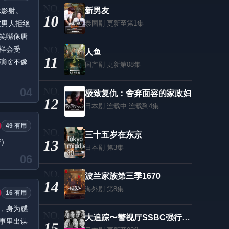
新男友
体影射。
10
被男人拒绝
泰国剧
更新至第1集
笑嘴像唐
样会受
人鱼
11
演啥不像
国产剧
更新第08集
04
极致复仇：舍弃面容的家政妇
12
日本剧
连载中 连载到4集
49 有用
三十五岁在东京
13
)
日本剧
第3集
06
波兰家族第三季1670
14
海外剧
第8集
16 有用
，身为感
大追踪〜警视厅SSBC强行犯系〜 第二季
事里出谋
15