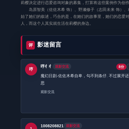
莉樱决定进行恋爱咨询对象的募集，打算将这些案例作为创
岛原智美（佐佐木希 饰）、野濑修子（志田未来 饰）、相
始了她们的叙述，巧合的是，在她们的故事里，她们的恋爱
人，而这个人其实就生活在莉樱的身边。
影迷留言
评
哼彳彳
观影交流
8分
哼
魔幻日剧-佐佐木希自卑，勾不到条仔. 不过展开
思
观影交流
1008208821
观影交流
1