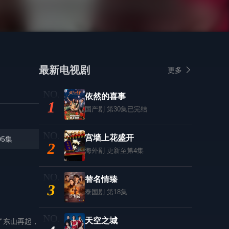
最新电视剧
更多
依然的喜事
1
国产剧
第30集已完结
宫墙上花盛开
05集
2
海外剧
更新至第4集
替名情臻
3
泰国剧
第18集
天空之城
了东山再起，