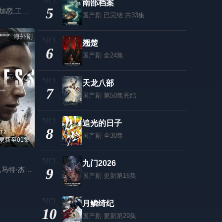
南部档案
5
佐藤大树,美山加恋,工藤遥,松冈广大,曾田陵介
国产剧
已完结 共33集
海外剧
翘楚
6
国产剧
全24集
天龙八部
7
国产剧
第50集完结
追光的日子
8
国产剧
全30集
更新至01集
九门2026
佐伊·索尔达娜,马特·杰拉德,摩根·弗里曼,伊恩·鲍汉,奥斯汀·赫伯特,妮可·基德曼,迈克尔·凯利,杰克·迪米奇,拉莫尼卡·加勒特,珍尼希斯·罗德里格兹,吉尔·瓦格纳,萨德·拉金比尔,戴夫·安纳布尔,詹姆斯·乔丹,蕾斯拉·德·奥利维拉,伊丽萨维塔·奈莱丁,斯蒂芬妮·努尔,汉娜·洛夫·拉尼尔,塞莱斯蒂娜·哈里斯,阿森·格里戈罗夫
9
国产剧
更新第16集
月鳞绮纪
10
国产剧
更新第29集