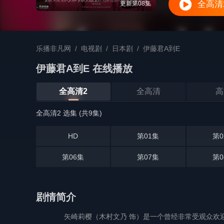
全高清
更新第08集
乐播非凡网
/
电视剧
/
日本剧
/
伊藤君A到E
伊藤君A到E 在线播放
全高清2
全高清
高
全高清2 选集 (共9集)
HD
第01集
第0
第06集
第07集
第0
剧情简介
矢崎莉樱（木村文乃 饰）是一个曾经非常受观众欢迎