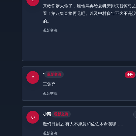
真救你爹大命了，谁他妈再给夏帆安排失智惊弓
看！第八集直接再见吧。以及中村多年不火不是
的。
观影交流
*
观影交流
4分
*
三集弃
观影交流
小南
观影交流
小
魔幻日剧之 有人不愿意和佐佐木希嘿嘿……
观影交流