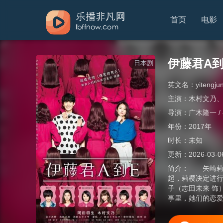
首页
电影
伊藤君A到
日本剧
英文名：
yitengj
主演：
木村文乃
导演：
广木隆一 /
年份：
2017年
时长：
未知
更新：
2026-03-0
简介：
矢崎莉樱
起，莉樱决定进
子（志田未来 饰
事里，她们的恋