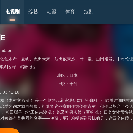
电视剧
综艺
动漫
体育
短剧
E
unadaoe
、
佐佐木希
、
夏帆
、
志田未来
、
池田依来沙
、
田中圭
、
山田裕贵
、
中村伦
 毛利安孝 / 稻叶博文
地区：
日本
上映：
未知
6 03:41:10
（木村文乃 饰）是一个曾经非常受观众欢迎的编剧，但随着时间的推移
行恋爱咨询对象的募集，打算将这些案例作为创作素材，创作出契合当今
）、相田聪子（池田依来沙 饰）以及神保实希（夏帆 饰）四名女性很快
爱对象都有着共同的名字——伊藤，更让莉樱感到震惊的是，这四个伊藤