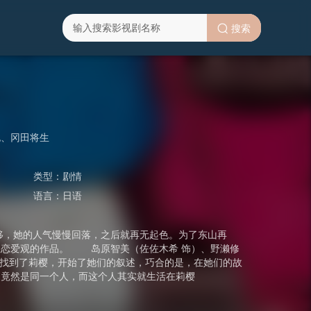
搜索
也
、
冈田将生
类型：
剧情
语言：
日语
，她的人气慢慢回落，之后就再无起色。为了东山再
人恋爱观的作品。 岛原智美（佐佐木希 饰）、野濑修
就找到了莉樱，开始了她们的叙述，巧合的是，在她们的故
，竟然是同一个人，而这个人其实就生活在莉樱