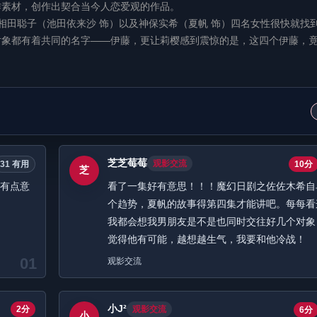
作素材，创作出契合当今人恋爱观的作品。
田聪子（池田依来沙 饰）以及神保实希（夏帆 饰）四名女性很快就找
对象都有着共同的名字——伊藤，更让莉樱感到震惊的是，这四个伊藤，
芝芝莓莓
观影交流
31 有用
10分
芝
还有点意
看了一集好有意思！！！魔幻日剧之佐佐木希自
个趋势，夏帆的故事得第四集才能讲吧。每每看
我都会想我男朋友是不是也同时交往好几个对象
觉得他有可能，越想越生气，我要和他冷战！
01
观影交流
小J²
2分
观影交流
6分
小