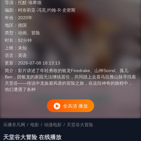
导演：
托默·埃希德
编剧：
柯奈莉亚·冯克,约翰·R·史密斯
年份：
2020年
地区：
德国
类型：
动画
、
冒险
时长：
92分钟
上映：
未知
语言：
英语
更新：
2026-07-08 18:13:13
简介：
影片讲述了年轻勇敢的银龙Firedrake、山神Sorrel、孤儿
Ben，因银龙的家园无法继续居住，共同踏上去喜马拉雅山脉寻找着
天堂谷——传说中龙族避风港的冒险之旅，在这段神奇的旅程中，
他们遭遇了各种
全高清 播放
乐播非凡网
/
电影
/
动漫电影
/
天堂谷大冒险
天堂谷大冒险 在线播放