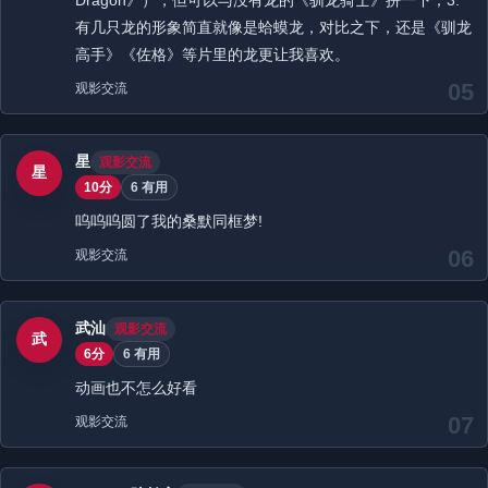
Dragon》），但可以与没有龙的《驯龙骑士》拼一下；3.
有几只龙的形象简直就像是蛤蟆龙，对比之下，还是《驯龙
高手》《佐格》等片里的龙更让我喜欢。
05
观影交流
星
观影交流
星
10分
6 有用
呜呜呜圆了我的桑默同框梦!
06
观影交流
武汕
观影交流
武
6分
6 有用
动画也不怎么好看
07
观影交流