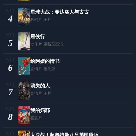
星球大战：曼达洛人与古古
4
科幻片
正片
雁侠行
5
动作片
更新至高清
给阿嬷的情书
6
剧情片
抢先版
消失的人
7
剧情片
正片
我的妈耶
8
喜剧片
大决战！超奥特曼八兄弟国语版