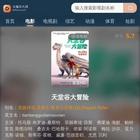
搜
首页
电影
电视剧
综艺
动漫
体育
短剧
索
5.7
评分
动漫电影
更新HD
天堂谷大冒险
别名：
龙族传说,龙骑士,银龙出任务(台),Dragon Rider
英文名：
tiantanggudamaoxian
主演：
托马斯·布罗迪-桑斯特
、
菲丽希缇·琼斯
、
弗莱迪·海默
、
帕特
里克·斯图尔特
、
桑吉夫·巴哈斯卡
、
侬索·阿诺斯
、
梅拉·沙尔
、
亚力
克斯·诺顿
、
斯蒂芬·霍根
、
威廉·范德普耶
、
尤恩 贝利