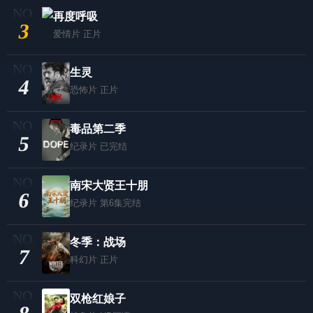
再度呼吸
3
爱情片
正片
生灵
4
恐怖片
正片
毒品第二季
5
纪录片
已完结
南宋大贤王十朋
6
纪录片
第6集完结
冬季：战场
7
科幻片
正片
双枪红娘子