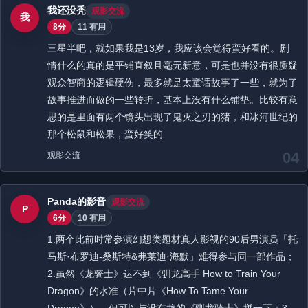
我还没秃
观影交流
我
8分
11 有用
三星半吧，就如果我是13岁，我应该会觉得蛮好看的。剧
情什么的真的是平铺直叙且毫无新意，可是也并没有很质疑
观众智商的逻辑硬伤，最多就是太童话故事了一些，就为了
故事推进而做的一些转折，基本上没有什么铺垫。比较有意
思的是里面有两个镜头出现了鬼灭之刃的猪，和冰河世纪的
那个松鼠和松果，蛮好笑的
04
观影交流
Panda的影音
观影交流
P
6分
10 有用
1.两个此前时常参演幻想类题材真人影视的90后男演员「托
马斯·布罗迪-桑斯特&弗莱迪·海默」难得参与同一部作品；
2.虽然《龙骑士》达不到《驯龙高手 How to Train Your
Dragon》的水准（片中片《How To Tame Your