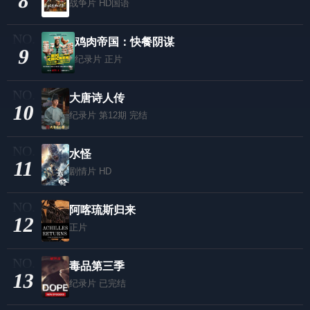
8
战争片
HD国语
鸡肉帝国：快餐阴谋
9
纪录片
正片
大唐诗人传
10
纪录片
第12期 完结
水怪
11
剧情片
HD
阿喀琉斯归来
12
正片
毒品第三季
13
纪录片
已完结