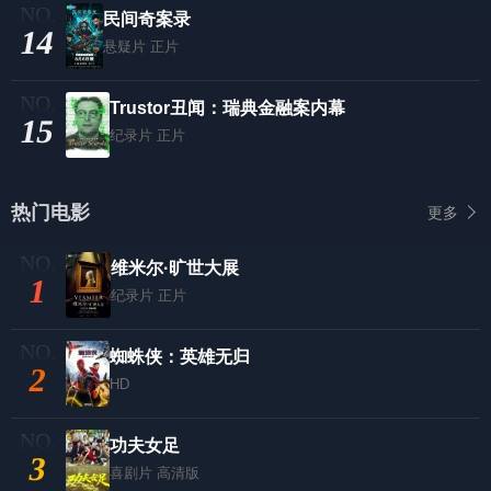
民间奇案录
14
悬疑片
正片
Trustor丑闻：瑞典金融案内幕
15
纪录片
正片
热门电影
更多
维米尔·旷世大展
1
纪录片
正片
蜘蛛侠：英雄无归
2
HD
功夫女足
3
喜剧片
高清版