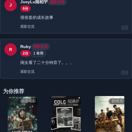
JoeyLu陆柏宇
观影交流
J
6分
很俗套的成长故事
08
观影交流
Ruby
观影交流
R
2分
1 有用
闺女看了二十分钟弃了。。。
09
观影交流
为你推荐
动漫电影
纪录片
剧情片