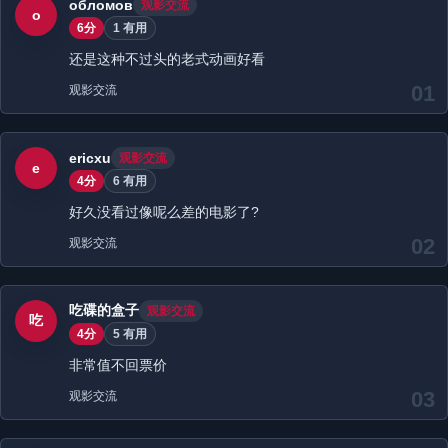
обломов
观影交流
о
6分
1 有用
还是这种不过头的老式动画好看
01
观影交流
ericxu
观影交流
e
4分
6 有用
好久没看过像呢么差的电影了?
02
观影交流
吃碟的盒子
观影交流
吃
4分
5 有用
非常值不回票价
03
观影交流