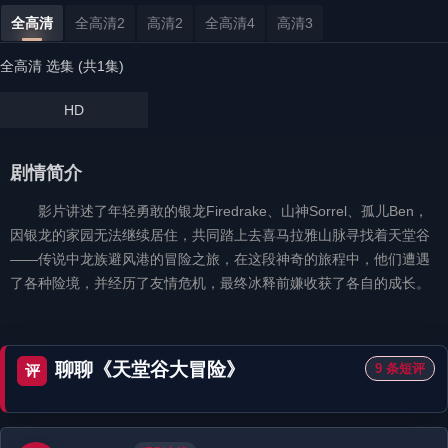
全高清
全高清2
高清2
全高清4
高清3
全高清 选集 (共1集)
HD
剧情简介
影片讲述了年轻勇敢的银龙Firedrake、山神Sorrel、孤儿Ben，
因银龙的家园无法继续居住，共同踏上去喜马拉雅山脉寻找着天堂谷
——传说中龙族避风港的冒险之旅，在这段神奇的旅程中，他们遭遇
了各种险境，并经历了友情危机，最终冰释前嫌收获了各自的成长。
聊聊《天堂谷大冒险》
9 条短评
评