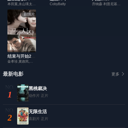
本田翼,永山瑛太,古田新太,生田斗真
CobyBatty
乔纳森·利普尼基,科里·拉奇,蒂莫西·V·墨菲,艾弗里·康拉德,安妮特·赖利
剧情片
结束与开始2013
金孝珍,黄政民,严正花
最新电影
更多
黑桃裁决
1
动作片
正片
无限生活
2
喜剧片
正片