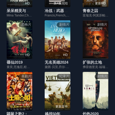
HD
第4集完结
更新HD
呆呆精灵与女巫城堡
冷战：武器竞赛
青春之囚
Mina Tander,Christoph Maria Herbst,Michael Herbig
Francis,French,卡兰·麦克奥利菲
亚瑞克·阿莫苏帕西瑞,纳特·奇查理,托德萨蓬·迈苏克
恐怖片
剧情片
剧情片
HD
HD
碟仙2019
无名英雄2024
扩张的土地
黄奕,范逸臣,程小夏,吴烨,马卷卷,刘晨霞,曾韵蓁,何佳颖,张天柏,鹿嘉豪
黛茜·贝茨,乔尔·斯马尔本,克雷利·伯杰,乔纳森·杰克逊,卢卡斯·布莱克,坎达丝·卡梅隆·玻儿,Paul,Luke,Bonenfant,迪塞尔·拉托拉卡,JJ,Pantano,坦兹·麦考尔,Angus,K.,Caldwell,Hillary,Scott,兰斯·E·尼克尔斯,罗斯琳·詹托,特瑞·欧奎恩,唐·莫斯特,蕾切尔·亨德里克斯,博·威里克,丽蓓嘉·圣·詹姆斯,Dean,Shortland
弗雷德里克·福瑞斯特,汤姆·麦卡穆斯,莱斯利·霍普,丹尼斯·霍珀,蒂姆·伯德
喜剧片
纪录片
剧情片
更新至中
鼹鼠之歌2：香港狂骚曲2016
越战50年
灼热2020