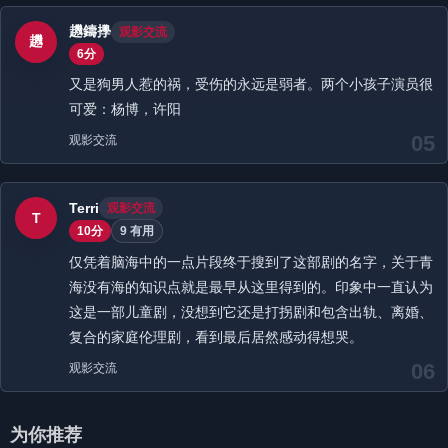
䟇鑄㩭
观影交流
䟇
6分
又是狗男人惹的祸，受伤的永远是弱者。两个小孩子演员很
可爱：杨博，许阳
05
观影交流
Terri
观影交流
T
10分
9 有用
仅凭着脑海中的一点片段终于搜到了这部剧的名字，关于青
海没有海的知识点就是最早从这里得到的。印象中一直认为
这是一部儿童剧，没想到它还是打拐剧和包含出轨、离婚、
复合的家庭伦理剧，看到最后居然感动得想哭。
06
观影交流
为你推荐