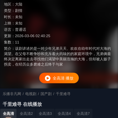
地区：
大陆
类型：
剧情
时长：
未知
上映：
未知
语言：
普通话
更新：
2026-03-06 02:40:25
集数：
11
简介：
该剧讲述的是一对少年兄弟天天、欢欢在幼年时代对大海的
渴望。在父母不断争吵和充斥着火药味的的家庭环境中，兄弟俩最
终决定离家出走去寻找他们渴望中美丽浩瀚的大海，但却被人贩子
拐卖，在经历众多磨难之后终于与家
全高清 播放
乐播非凡网
/
电视剧
/
国产剧
/
千里难寻
千里难寻 在线播放
全高清
全高清2
全高清3
全高清4
全高清7