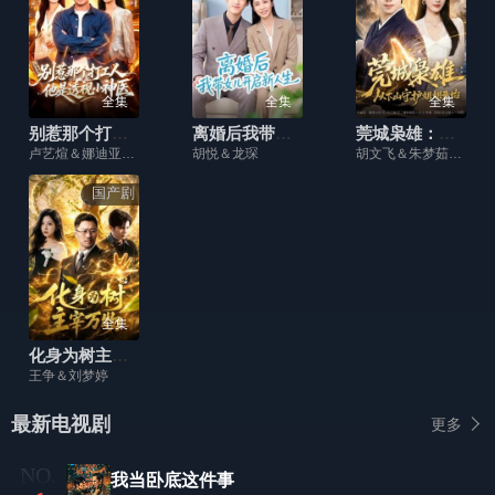
全集
全集
全集
别惹那个打工人，他是透视小神医
离婚后我带女儿开启新人生
莞城枭雄：从下山守护姐姐开始
卢艺煊＆娜迪亚＆江路祺
胡悦＆龙琛
胡文飞＆朱梦茹＆卢晟
国产剧
全集
化身为树主宰万物
王争＆刘梦婷
最新电视剧
更多
我当卧底这件事