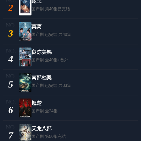
逐玉
2
国产剧
第40集已完结
莫离
3
国产剧
已完结 共40集
良陈美锦
4
国产剧
全40集+番外
南部档案
5
国产剧
已完结 共33集
翘楚
6
国产剧
全24集
天龙八部
7
国产剧
第50集完结