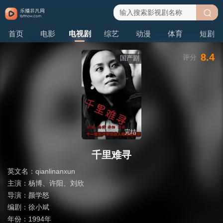
搜
首页
电影
电视剧
综艺
动漫
体育
短剧
索
8.4
评分
国产剧
完结
千里难寻
英文名：
qianlinanxun
主演：
杨博
、
许阳
、
刘欣
导演：
颜学怒
编剧：
徐小斌
年份：
1994年