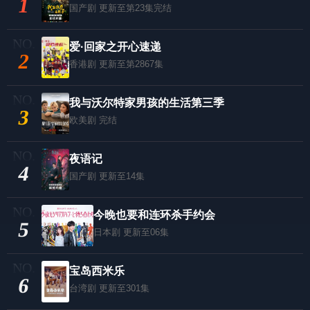
1
国产剧
更新至第23集完结
爱·回家之开心速递
2
香港剧
更新至第2867集
我与沃尔特家男孩的生活第三季
3
欧美剧
完结
夜语记
4
国产剧
更新至14集
今晚也要和连环杀手约会
5
日本剧
更新至06集
宝岛西米乐
6
台湾剧
更新至301集