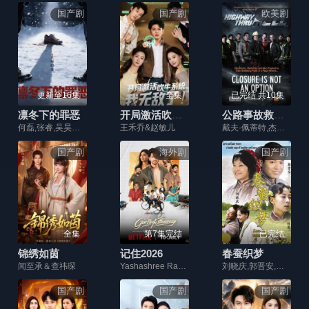
国产剧
国产剧
欧美剧
更新至16集
全集
已完结 共10集
凛冬下的罪恶
开局激活吹牛系统，我无敌了!
公路事故救援行动：重型救援第一季
何磊,张睿,吴昊宸,洪爽,王大奇,嘉泽,孙之鸿,肖涵,左腾云,刘伟峰,王心嫚,窦新豪,苏宥辰,李繁,刘亭希,刘朔豪,洪冰瑶,刘佳萌,李蒲赫,徐章
王禾乔&赵敏儿
戴夫·佩蒂特,杰米·戴维斯,阿尔奎林
国产剧
海外剧
国产剧
全集
第7集完结
已完结
锦绣如茵
记住2026
春蚕织梦
闻至承＆查祎琛
Yashashree Rao,Viraj Ashwin
刘晓庆,郭晋安,朱健钧,张茜,樊志起,张晓龙
国产剧
国产剧
国产剧