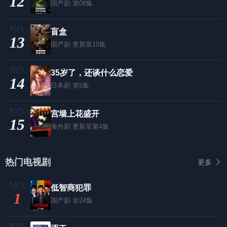
12
国产剧
第08集
盲盒
13
国产剧
更新第10集
35岁了，还谈什么恋爱
14
日本剧
第5集
宫墙上花盛开
15
海外剧
更新至第4集
热门电视剧
更多
低智商犯罪
1
国产剧
全24集