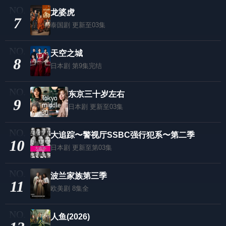
龙婆虎
7
泰国剧
更新至03集
天空之城
8
日本剧
第9集完结
东京三十岁左右
9
日本剧
更新至03集
大追踪〜警视厅SSBC强行犯系〜第二季
10
日本剧
更新至第03集
波兰家族第三季
11
欧美剧
8集全
人鱼(2026)