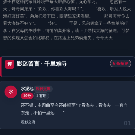
孩子在这样的家庭环境中每天胆战心惊，无心学习。 忽然有一
天，哥哥问弟弟：“欢欢，你喜欢大海吗？”。 “喜欢，听别人说大
海好蓝好美”。弟弟托着下巴，眼睛里充满渴望。 “那哥哥带你去
看大海好不好？”。 “好”。 于是，兄弟俩拿了一些简单的行
李，在父母的争吵中，悄悄的离开家，踏上了寻找大海的征途。可梦
想的实现又怎会如此容易，在路途上兄弟俩走失，哥哥天天...
影迷留言 · 千里难寻
6 条短评
评
水泥地
观影交流
水
10分
1 有用
还不错，主题曲至今还能唱两句“看海去，看海去，一直向
东走，不怕千里远……”
01
观影交流