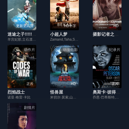
更新至高清
HD中字
HD
迷途之子!!!!!剧场版前篇：春暖向阳，迷星之猫
小超人梦
摄影记者之死：阿根廷黑金政治
羊宫妃那,立石凛,青木阳菜,小日向美香,林鼓子
Zamand,Taha,Sarwar,Fazil
动作片
动漫电影
纪录片
正片
HD
正片
烈焰战士
怪兽屋
奥斯卡·彼得森：黑+白
诺亚·格雷·卡比
米切尔·莫索,山姆·勒纳,史宾塞·洛克,史蒂夫·布西密,凯瑟琳·欧哈拉,佛莱德·威拉特,瑞恩·纽曼,玛吉·吉伦哈尔,杰森·李,凯文·詹姆斯,尼克·卡农,乔恩·海德,凯瑟琳·特纳,伍迪·舒尔茨,伊恩·麦康纳,埃里克·沃克,马修·法黑
乔恩·巴蒂斯特,丹尼尔·克拉克·布沙尔,梅莎·布吕格戈斯曼
剧情片