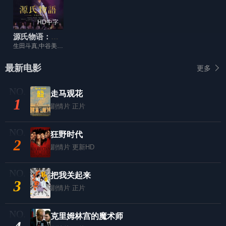
HD中字
源氏物语：千年之谜
生田斗真,中谷美纪,洼冢洋介,东山纪之,真木阳子,多部未华子,芦名星,莲佛美沙子,室井滋,田中丽奈
最新电影
更多
走马观花
1
剧情片
正片
狂野时代
2
剧情片
更新HD
把我关起来
3
剧情片
正片
克里姆林宫的魔术师