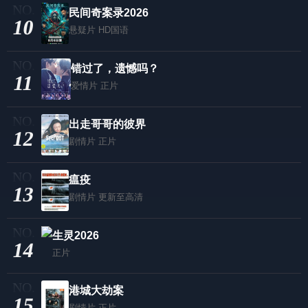
民间奇案录2026
10
悬疑片
HD国语
错过了，遗憾吗？
11
爱情片
正片
出走哥哥的彼界
12
剧情片
正片
瘟疫
13
剧情片
更新至高清
生灵2026
14
正片
港城大劫案
15
剧情片
正片