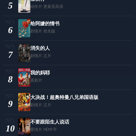
5
动作片
更新至高清
给阿嬷的情书
6
剧情片
抢先版
消失的人
7
剧情片
正片
我的妈耶
8
喜剧片
大决战！超奥特曼八兄弟国语版
9
剧情片
正片
不要跟陌生人说话
10
爱情片
HD中字