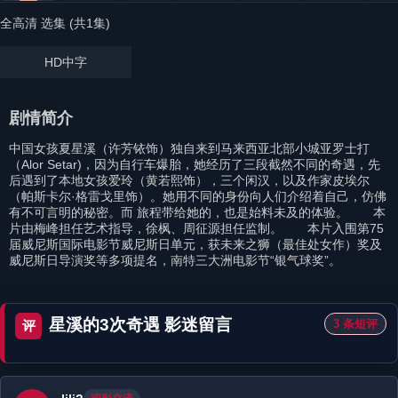
全高清 选集 (共1集)
HD中字
剧情简介
中国女孩夏星溪（许芳铱饰）独自来到马来西亚北部小城亚罗士打
（Alor Setar)，因为自行车爆胎，她经历了三段截然不同的奇遇，先
后遇到了本地女孩爱玲（黄若熙饰），三个闲汉，以及作家皮埃尔
（帕斯卡尔·格雷戈里饰）。她用不同的身份向人们介绍着自己，仿佛
有不可言明的秘密。而 旅程带给她的，也是始料未及的体验。 本
片由梅峰担任艺术指导，徐枫、周征源担任监制。 本片入围第75
届威尼斯国际电影节威尼斯日单元，获未来之狮（最佳处女作）奖及
威尼斯日导演奖等多项提名，南特三大洲电影节“银气球奖”。
星溪的3次奇遇 影迷留言
3 条短评
评