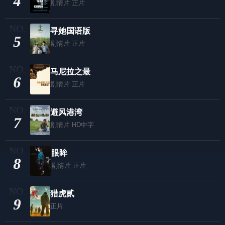
4
剧情片
正片
寻她国语版
5
剧情片
正片
马尼拉之最
6
剧情片
正片
避风港湾
7
剧情片
HD中字
眼眸
8
剧情片
正片
猎虎贰
9
正片