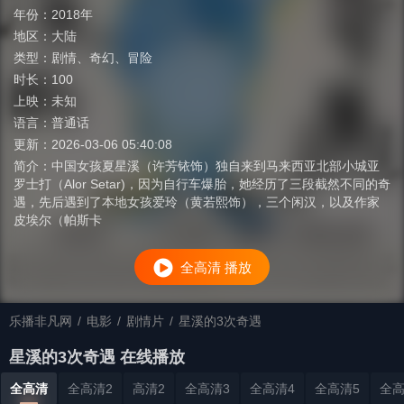
年份：
2018年
地区：
大陆
类型：
剧情
、
奇幻
、
冒险
时长：
100
上映：
未知
语言：
普通话
更新：
2026-03-06 05:40:08
简介：
中国女孩夏星溪（许芳铱饰）独自来到马来西亚北部小城亚
罗士打（Alor Setar)，因为自行车爆胎，她经历了三段截然不同的奇
遇，先后遇到了本地女孩爱玲（黄若熙饰），三个闲汉，以及作家
皮埃尔（帕斯卡
全高清 播放
乐播非凡网
/
电影
/
剧情片
/
星溪的3次奇遇
星溪的3次奇遇 在线播放
全高清
全高清2
高清2
全高清3
全高清4
全高清5
全高