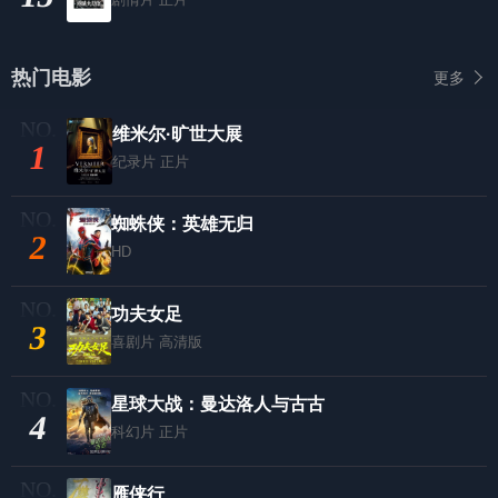
热门电影
更多
维米尔·旷世大展
1
纪录片
正片
蜘蛛侠：英雄无归
2
HD
功夫女足
3
喜剧片
高清版
星球大战：曼达洛人与古古
4
科幻片
正片
雁侠行