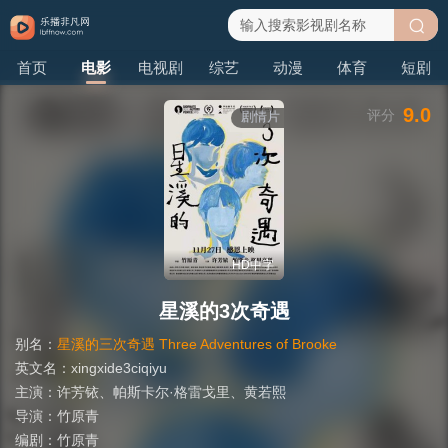
搜
首页
电影
电视剧
综艺
动漫
体育
短剧
索
9.0
评分
剧情片
HD中字
星溪的3次奇遇
别名：
星溪的三次奇遇 Three Adventures of Brooke
英文名：
xingxide3ciqiyu
主演：
许芳铱
、
帕斯卡尔·格雷戈里
、
黄若熙
导演：
竹原青
编剧：
竹原青