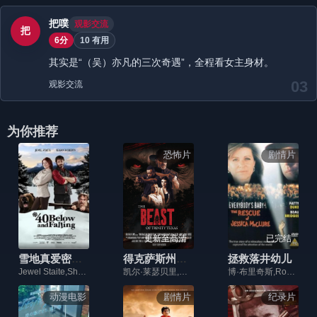
把噗
观影交流
把
6分
10 有用
其实是“（吴）亦凡的三次奇遇”，全程看女主身材。
03
观影交流
为你推荐
恐怖片
剧情片
更新至高清
已完结
雪地真爱密码(台湾)2015
得克萨斯州三一镇怪兽
拯救落井幼儿
Jewel Staite,Shawn Roberts,Cindy Busby,Shaun Johnston,Mark Meer
凯尔·莱瑟贝里,巴迪·坎贝尔,兰斯·亨利
博·布里奇斯,Roxana,Zal,帕特·亨格尔,威尔·奥德哈姆
动漫电影
剧情片
纪录片