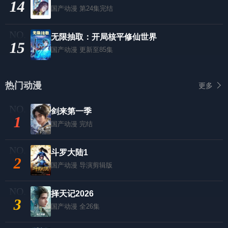
14
国产动漫
第24集完结
无限抽取：开局核平修仙世界
15
国产动漫
更新至85集
热门动漫
更多
剑来第一季
1
国产动漫
完结
斗罗大陆1
2
国产动漫
导演剪辑版
择天记2026
3
国产动漫
全26集