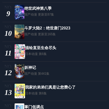
绝世武神第八季
9
国产动漫
更新至87集
斗罗大陆2：绝世唐门2023
10
国产动漫
更新至165集
描绘直至生命尽头
11
日本动漫
第6集
妖神记
12
国产动漫
第441集
我家的弟弟们真是让您费心了
13
日本动漫
第6集
掌门低调点