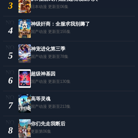
3
日本动漫
更新至06集
神级奸商：全服求我别薅了
4
国产动漫
更新至155集
神宠进化第三季
5
国产动漫
更新至78集
超级神基因
6
国产动漫
更新至130集
高等灵魂
7
国产动漫
更新至213集
你们先走我断后
8
更新第06集