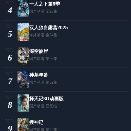
一人之下第6季
4
国产动漫
全26集
双人独自露营2025
5
海外动漫
全24集
深空彼岸
6
国产动漫
第26集
神墓年番
7
国产动漫
第52集
择天记3D动画版
8
国产动漫
已完结
搜神记
9
国产动漫
第22集