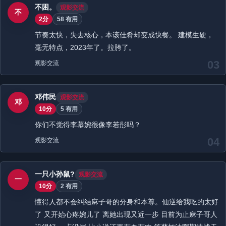
不困。
观影交流
不
2分
58 有用
节奏太快，失去核心，本该佳肴却变成快餐。 建模生硬，
毫无特点，2023年了。拉胯了。
03
观影交流
邓伟民
观影交流
邓
10分
5 有用
你们不觉得李慕婉很像李若彤吗？
04
观影交流
一只小孙鼠?️
观影交流
一
10分
2 有用
懂得人都不会纠结麻子哥的分身和本尊。仙逆给我吃的太好
了 又开始心疼婉儿了 离她出现又近一步 目前为止麻子哥人