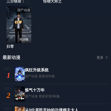
三分续命：怒怼系统，遇强则强
​怪物大师之穿越时空的怪物​
国产动漫
第19集
归零
最新动漫
更多
疯狂升级系统
1
国产动漫
更新至91集
炼气十万年
2
国产动漫
更新至第366集
从0位居民开始的边境领主大人