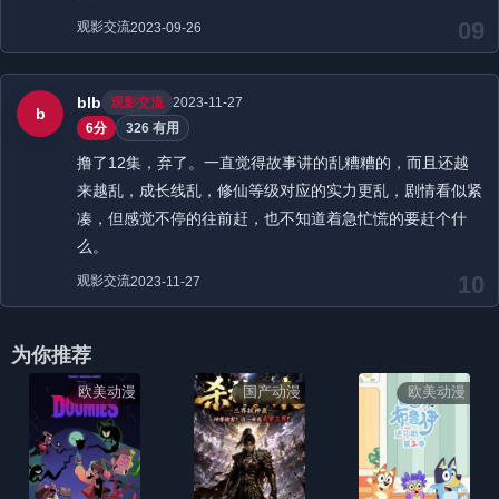
09
观影交流
2023-09-26
blb
观影交流
2023-11-27
b
6分
326 有用
撸了12集，弃了。一直觉得故事讲的乱糟糟的，而且还越
来越乱，成长线乱，修仙等级对应的实力更乱，剧情看似紧
凑，但感觉不停的往前赶，也不知道着急忙慌的要赶个什
么。
10
观影交流
2023-11-27
为你推荐
欧美动漫
国产动漫
欧美动漫