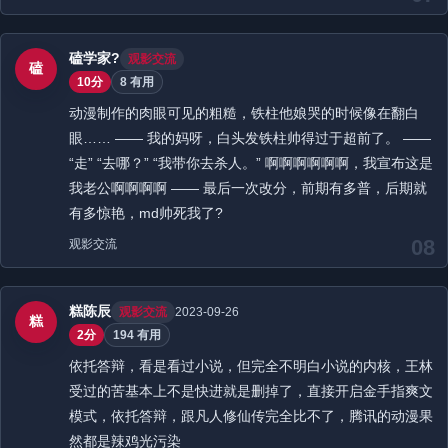
磕学家?
观影交流
磕
10分
8 有用
动漫制作的肉眼可见的粗糙，铁柱他娘哭的时候像在翻白
眼…… —— 我的妈呀，白头发铁柱帅得过于超前了。 ——
“走” “去哪？” “我带你去杀人。” 啊啊啊啊啊啊，我宣布这是
我老公啊啊啊啊 —— 最后一次改分，前期有多普，后期就
有多惊艳，md帅死我了?
08
观影交流
糕陈辰
观影交流
2023-09-26
糕
2分
194 有用
依托答辩，看是看过小说，但完全不明白小说的内核，王林
受过的苦基本上不是快进就是删掉了，直接开启金手指爽文
模式，依托答辩，跟凡人修仙传完全比不了，腾讯的动漫果
然都是辣鸡光污染