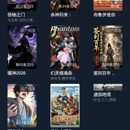
第22集完结
第34集完结
第4集
怪物之门
杀神归来：三界弑神录
布鲁伊迷你剧第二季国语版
马克斯·迈特尔曼,Madison Calderon,Noel Gibson,乔恩·贝利,泽赫拉·法扎勒
国产动漫
国产动漫
第60集完结
第3集完结
第39集完结
噬神2026
幻灵镇魂曲OVA
签到百年，我在废柴宗当老祖
南央美,樱井孝宏,中田和宏,折笠爱,辻亲八,速水奖,井上喜久子
连载中 连载到7集
国产动漫
国产动漫
虚拟绝境
叮当,三三,西西
第27集完结
第17集