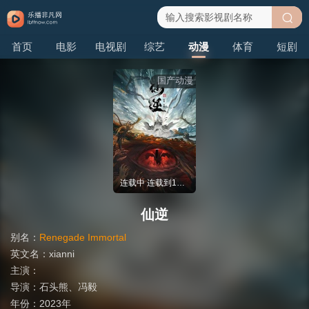
搜
首页
电影
电视剧
综艺
动漫
体育
短剧
索
国产动漫
连载中 连载到152集
仙逆
别名：
Renegade Immortal
英文名：
xianni
主演：
导演：
石头熊
、
冯毅
年份：
2023年