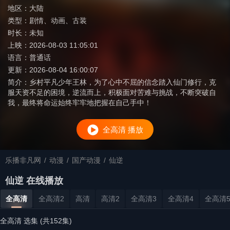
地区：
大陆
类型：
剧情
、
动画
、
古装
时长：
未知
上映：
2026-08-03 11:05:01
语言：
普通话
更新：
2026-08-04 16:00:07
简介：
乡村平凡少年王林，为了心中不屈的信念踏入仙门修行，克
服天资不足的困境，逆流而上，积极面对苦难与挑战，不断突破自
我，最终将命运始终牢牢地把握在自己手中！
全高清 播放
乐播非凡网
/
动漫
/
国产动漫
/
仙逆
仙逆 在线播放
全高清
全高清2
高清
高清2
全高清3
全高清4
全高清
全高清 选集 (共152集)