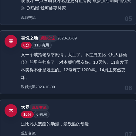
设很好 一点没崩 比小说还更有血有肉 筑梦加油啊期待战天
道 剧场版 我可能要哭死
05
观影交流
喜悦之地
观影交流
2023-10-09
喜
6分
110 有用
又一个戒指老爷爷剧情，太土了。不过男主比《凡人修仙
传》的男主帅多了，对本颜狗很友好。10灭族。11白发王
林美得不像是姓王的。12修炼了1200年。14男主突然变
坏。
06
观影交流
2023-10-09
大罗
观影交流
大
10分
6 有用
远比凡人残酷的动漫，最残酷的动漫
07
观影交流