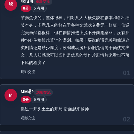
琥珀川
观影交流
琥
8分
5 有用
节奏蛮快的，整体很棒，相对凡人大概欠缺在剧本和各种细
节本身，毕竟凡人的好在于各种文武戏交叠无一短板，仙逆
完美虽然都很棒，但在剧情推进上脱不开爽剧窠臼，没有那
种勾心斗角彼此算计的谋划。如果非要说的话完美和仙逆这
类剧情还是缺少厚度，改编成动漫后仍旧是偏向于仙侠文爽
文，凡人却感觉可以当作是优秀的动作片剧情片来看也不落
下风的程度了
01
观影交流
MM✌?
观影交流
M
8分
5 有用
熬过一开头土土的开局 后面越来越帅
02
观影交流