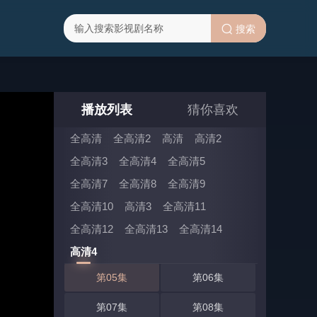
搜索
播放列表
猜你喜欢
全高清
全高清2
高清
高清2
全高清3
全高清4
全高清5
全高清7
全高清8
全高清9
高清4 选集 (共26集)
全高清10
高清3
全高清11
第01集
第02集
全高清12
全高清13
全高清14
第03集
第04集
高清4
第05集
第06集
第07集
第08集