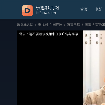
首页
电影
乐播非凡网
/
电视剧
/
国产剧
/
家事法庭
/
家事法庭第05
警告：请不要相信视频中任何广告与字幕！