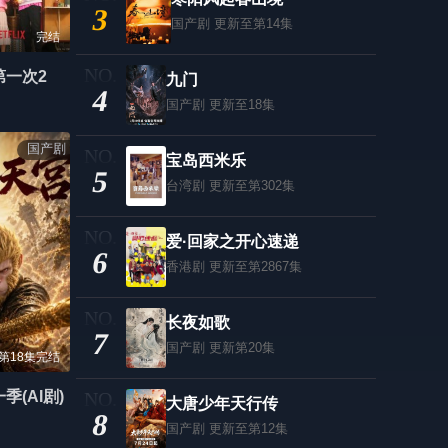
3
国产剧
更新至第14集
完结
第一次2
九门
4
国产剧
更新至18集
国产剧
宝岛西米乐
5
台湾剧
更新至第302集
爱·回家之开心速递
6
香港剧
更新至第2867集
长夜如歌
7
国产剧
更新第20集
第18集完结
(AI剧)
大唐少年天行传
8
国产剧
更新至第12集