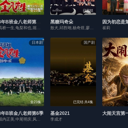
全23集
已完结
3年B班金八老师第五季
黑糖玛奇朵
因为初恋是
高桥一生,龟梨和也,堀内正美,金田明夫,风间俊介,星野真里,倍赏美津子,武田铁矢,平野良
敖犬,邱胜翊,杨奇煜,廖允杰,廖威廉,刘峻纬,蔡玓彤,周宜霈,郭婕祈,黄暐婷,吴映洁,詹子晴,张甯儿,王承嫣,黄瀞怡,刘容嘉,纳豆
崔莉
日本剧
国产剧
全23集
已完结 共4集
3年B班金八老师第6季
基金2021
大闹天宫第一季
堀内正美,中尾明庆,风间俊介,星野真里,倍赏美津子,武田铁矢,上户彩,本仮屋唯佳,佐藤贵广,增田贵久,麻里也,深江卓次,三谷侑未
李成才