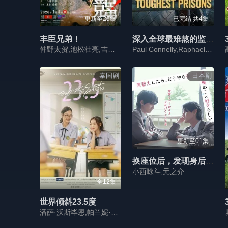
更新至29集
已完结 共4集
丰臣兄弟！
深入全球最难熬的监狱第六季
仲野太贺,池松壮亮,吉冈里帆,滨边美波,小栗旬,宫崎葵,安藤樱,白石圣,坂井真纪,宫泽艾玛,大东骏介,松下洸平,要润,中岛步,山口马木也,菅井友香,佳久创,井上和,滨田龙臣,仓泽杏菜,松本怜生
Paul Connelly,Raphael Rowe
泰国剧
日本剧
更新至01集
换座位后，发现身后的男生好像喜欢我
小西咏斗,元之介
全12集
世界倾斜23.5度
潘萨·沃斯毕恩,帕兰妮·琳帕缇雅空,坦那瑟·苏瑞亚蓬柴固,Ford Arun Asawasuebsakul