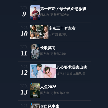
第一声啼哭母子救命急救班
9
日本剧
更新至第05集
东京三十岁左右
10
日本剧
第3集
长歌莫问
11
国产剧
更新第24集
老公要求我去出轨
12
日本剧
更新至第05集
人鱼2026
13
国产剧
更新至第09集
兵自风中来