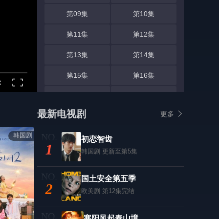
第09集
第10集
第11集
第12集
第13集
第14集
第15集
第16集
第17集
第18集
最新电视剧
更多
第19集
第20集
韩国剧
第21集
第22集
初恋智齿
1
韩国剧
更新至第5集
第23集
第24集
第25集
第26集
国土安全第五季
2
欧美剧
第12集完结
寒阳风起春山境