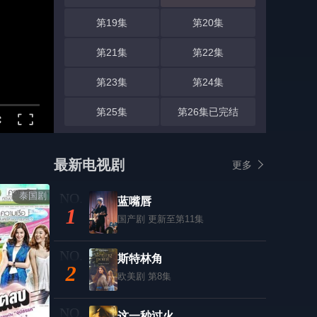
第19集
第20集
第21集
第22集
第23集
第24集
第25集
第26集已完结
最新电视剧
更多
泰国剧
蓝嘴唇
1
国产剧
更新至第11集
斯特林角
2
欧美剧
第8集
这一秒过火