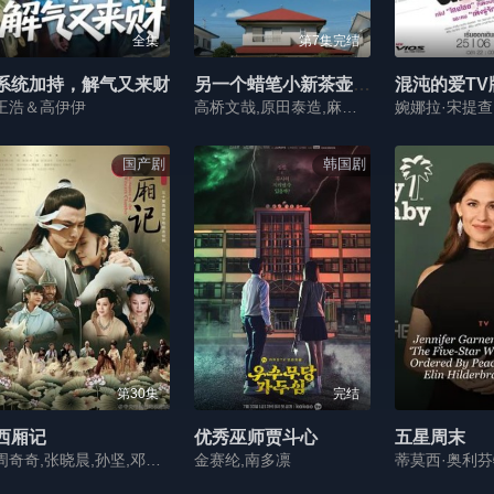
全集
第7集完结
系统加持，解气又来财
另一个蜡笔小新茶壶家族登场了喔～！第一季
混沌的爱TV
王浩＆高伊伊
高桥文哉,原田泰造,麻生久美子,六平直政 Naomasa Musaka,畑芽育,藤林泰也
国产剧
韩国剧
第30集
完结
西厢记
优秀巫师贾斗心
五星周末
周奇奇,张晓晨,孙坚,邓家佳,戚跡,宋佳,陈保元,王姬,王绘春,马晓伟
金赛纶,南多凛