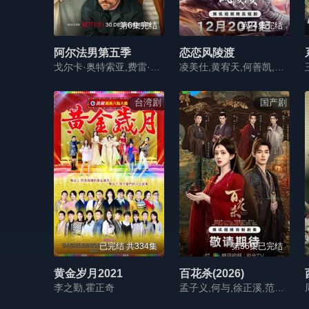
第6集完结
第24集完结
阿尔法男第五季
恋恋风陵渡
戈尔卡·奥特索亚,费雷·马丁内兹,费尔南多·吉尔,劳尔·特洪
凌美仕,黄宥天,何善凯,赵毓杰,金秋,杨帆,张子俊,康甜,刘家铭,张佳磊
台湾剧
国产剧
已完结 共334集
第36集已完结
黄金岁月2021
百花杀(2026)
李之勤,霍正奇
孟子义,何与,徐正溪,范帅琦