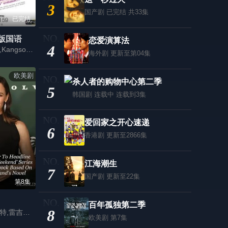
3
国产剧
已完结 共33集
已完结
版国语
恋爱演算法
4
婉娜拉·宋提查,Kangsom Tanatat Chaiyaat,琪拉蒂·马哈乐沙空
海外剧
更新至第04集
欧美剧
杀人者的购物中心第二季
5
韩国剧
连载中 连载到3集
爱回家之开心速递
6
香港剧
更新至2866集
江海潮生
7
国产剧
更新至22集
第8集
百年孤独第二季
8
蒂莫西·奥利芬特,雷吉娜·赫尔,詹妮弗·加纳,约什·汉密尔顿,达茜·卡尔登,大卫·丹曼,罗布·许贝尔,科洛·塞维尼,嘉玛·陈,罗伯塔·科林德雷斯,亨利·艾肯伯里,哈洛·简,切克·麦科勒姆,Henry·Noble,Megan·Barlow,佩奇·赫莱特
欧美剧
第7集