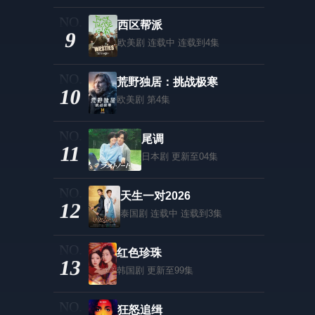
西区帮派
9
欧美剧
连载中 连载到4集
荒野独居：挑战极寒
10
欧美剧
第4集
尾调
11
日本剧
更新至04集
天生一对2026
12
泰国剧
连载中 连载到3集
红色珍珠
13
韩国剧
更新至99集
狂怒追缉