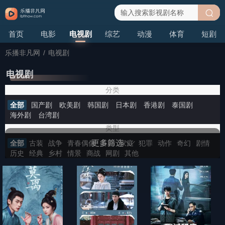
搜
首页
电影
电视剧
综艺
动漫
体育
短剧
索
乐播非凡网
/
电视剧
电视剧
分类
全部
国产剧
欧美剧
韩国剧
日本剧
香港剧
泰国剧
海外剧
台湾剧
类型
更多筛选
全部
古装
战争
青春偶像
喜剧
家庭
犯罪
动作
奇幻
剧情
历史
经典
乡村
情景
商战
网剧
其他
地区
全部
大陆
香港
台湾
韩国
日本
美国
泰国
英国
新加坡
其他
年份
全部
2026
2025
2024
2023
2022
2021
2020
2019
2018