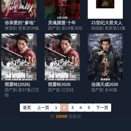
你亲爱的“爹地”
灵魂摆渡·十年
21世纪大君夫人
泰国剧 更新至08集
国产剧 第24集完结
韩国剧 更新第12集
雨霖铃(2026)
雨霖铃2026
佳偶天成2026
国产剧 第37集已完
国产剧 已完结
国产剧 全40集
结
首页
上一页
1
2
3
4
5
下一页
共“
10000
”条数据