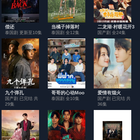
偿还
当橘子掉落时
二龙湖·村暖花开3
泰国剧 更新至10集
泰国剧 全12集
国产剧 全24集
九个弹孔
哥哥的心动Moo
爱情有烟火
国产剧 已完结 共
泰国剧 全10集
国产剧 已完结 共
29集
36集