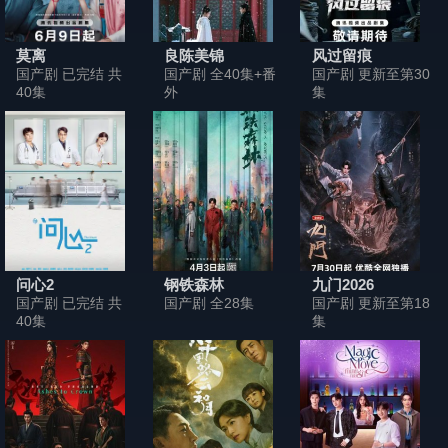
2017
更早
莫离
良陈美锦
风过留痕
国产剧 已完结 共
国产剧 全40集+番
国产剧 更新至第30
40集
外
集
问心2
钢铁森林
九门2026
国产剧 已完结 共
国产剧 全28集
国产剧 更新至第18
40集
集