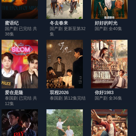
蜜语纪
冬去春来
好好的时光
国产剧 已完结 共
国产剧 更新至第32
国产剧 全40集
38集
集
爱在是隆
双程2026
你好1983
泰国剧 已完结 共
泰国剧 第12集完结
国产剧 全36集
12集