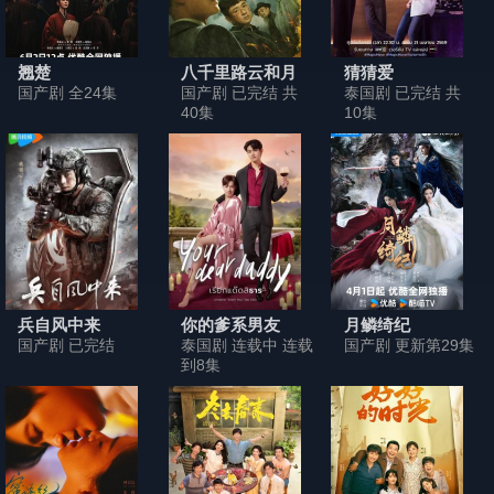
翘楚
八千里路云和月
猜猜爱
国产剧 全24集
国产剧 已完结 共
泰国剧 已完结 共
40集
10集
兵自风中来
你的爹系男友
月鳞绮纪
国产剧 已完结
泰国剧 连载中 连载
国产剧 更新第29集
到8集