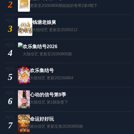
2
更新至20260806期姐姐的母带2第4期下
钱塘老娘舅
3
大陆综艺
更新至20260212
欢乐集结号2026
4
大陆综艺
更新至20260805期
欢乐集结号
5
大陆综艺
更新202160804
心动的信号第9季
6
大陆综艺
第1期加更下
命运好好玩
7
港台综艺
更新至第20260805期