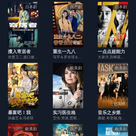
日本剧
国产剧
日本剧
已完结
全集
连载中 连载到9集
擅入寄居者
重生一九八二：带着全村吃瓜
一点点超能力
赤楚卫二,坂口健太郎,吉川爱,饭丰万理江,佐久间由衣,柳俊太郎,板垣瑞生,田中幸太朗,板尾创路,小西真奈美,松泽匠,三浦诚己,利重刚
马宇＆罗永瑶＆逗包＆邢贝壳＆温晓尘
大泉洋,宫崎葵,北村匠海,藤冈靛,冈田将生,高畑淳子,宇野祥平
国产剧
欧美剧
欧美剧
全集
已完结
已完结
暴富吧！我家香炉通古今
实习医生格蕾第十二季
音乐之乡第四季
涂鑫艺＆冯卓琪
艾伦·旁派,贾斯汀·钱伯斯,钱德拉·威尔森,小詹姆斯·皮肯斯,莎拉·拉米尔兹,凯文·麦克基德,杰西卡·卡普肖,莎拉·德鲁,杰西·威廉姆斯,卡特琳娜·斯柯松,卡米拉·卢丁顿,杰瑞卡·辛顿,凯莉·麦克里里,杰森·乔治,乔伊·劳伦·亚当斯
康妮·布里顿,海顿·潘妮蒂尔,查尔斯·伊斯滕,克里斯·卡马克,山姆·帕莱迪奥,乔纳森·杰克逊,克莱尔·鲍温
欧美剧
国产剧
欧美剧