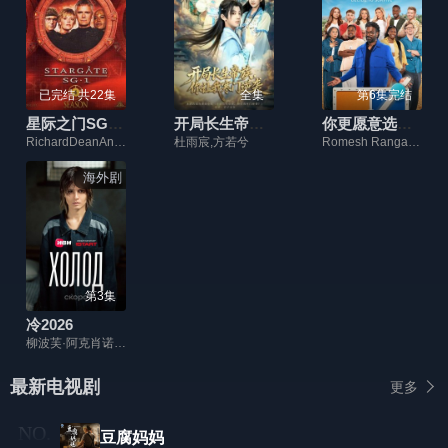
已完结 共22集
全集
第6集完结
星际之门SG-1 第四季
开局长生帝族，你让我寒门逆袭
你更愿意选择：生存
RichardDeanAnderson,AmandaTapping
杜雨宸,方若兮
Romesh Ranganathan,Elz the Witch,Chloe Burrows
海外剧
第3集
冷2026
柳波芙·阿克肖诺娃,琳达·拉宾什,彼得·费奥多罗夫,拉丽萨·古泽耶娃,奥列格·瓦西里科夫,阿纳斯塔西娅·米希纳,Denis Prytkov,Kseniya Katalymova,Evgeniy Kharitonov,弗谢沃罗德·沃洛丁,Mikhail Konovalov,Aleksandr Averin,亚历山大·克罗特科夫,Maksim Boyko,亚历山德拉·巴巴斯基纳,Aleksandr Shakhov,Maksim Dromashko,Yuliya Salmina,阿纳斯塔西娅·伏拉索娃,Taya
最新电视剧
更多
豆腐妈妈