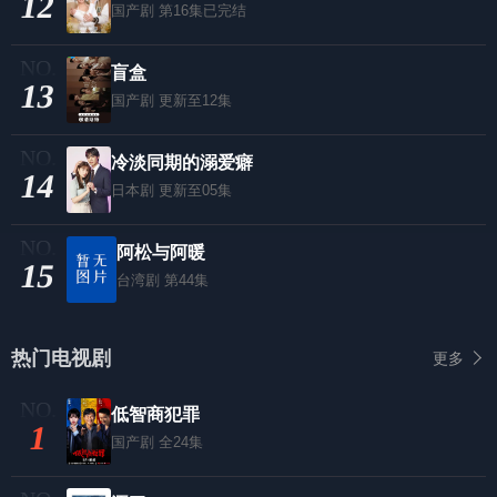
12
国产剧
第16集已完结
盲盒
13
国产剧
更新至12集
冷淡同期的溺爱癖
14
日本剧
更新至05集
阿松与阿暖
15
台湾剧
第44集
热门电视剧
更多
低智商犯罪
1
国产剧
全24集