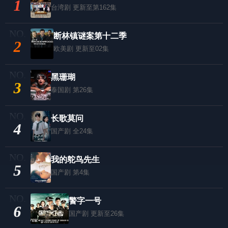
1
台湾剧
更新至第162集
断林镇谜案第十二季
2
欧美剧
更新至02集
黑珊瑚
3
泰国剧
第26集
长歌莫问
4
国产剧
全24集
我的鸵鸟先生
5
国产剧
第4集
警字一号
6
国产剧
更新至26集