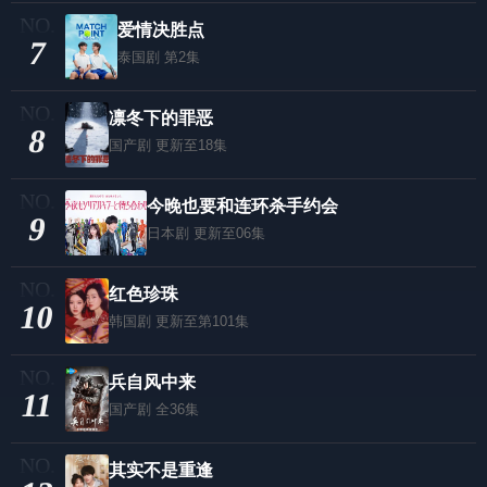
爱情决胜点
7
泰国剧
第2集
凛冬下的罪恶
8
国产剧
更新至18集
今晚也要和连环杀手约会
9
日本剧
更新至06集
红色珍珠
10
韩国剧
更新至第101集
兵自风中来
11
国产剧
全36集
其实不是重逢