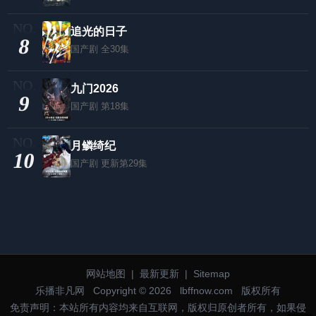
追光的日子
8
国产剧
全30集
九门2026
9
国产剧
第18集
月鳞绮纪
10
国产剧
更新第29集
网站地图
|
最新更新
|
Sitemap
乐播非凡网
Copyright © 2026
lbffnow.com
版权所有
免责声明：本站所有内容均来自互联网，版权归原创者所有，如果侵