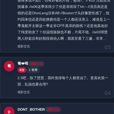
整体来说不如1，但有好看的片段，勉强7。// e10 汪始慧演
技爆杀 //e06这季亲得少了但是亲得深了hh～//演员表还是
错的还是OhmLeng没有AB //Boston寸头好像更性感了，纽
约回来也还是四处撩拨但是一个人都还没亲上，难道是上一
季鬼船开太狠这一季走非CP不真亲的路线？还是他真改好
了纯变助攻了？但温情脉脉也不赖，片尾不错。//e03球慧
两人吵架后和好那段很动人啊，我甚至看了三遍，非常...
03
观影交流
葡❤️萄
观影交流
葡
6分
1 有用
2.5吧，除了慧慧，我咋觉得每个人都变油了。更喜欢第一
部，乱搞也要合理?
04
观影交流
DONT_BOTHER
观影交流
D