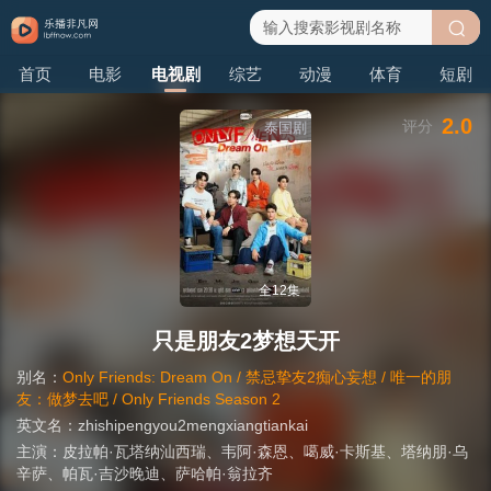
搜
首页
电影
电视剧
综艺
动漫
体育
短剧
索
2.0
评分
泰国剧
全12集
只是朋友2梦想天开
别名：
Only Friends: Dream On / 禁忌挚友2痴心妄想 / 唯一的朋
友：做梦去吧 / Only Friends Season 2
英文名：
zhishipengyou2mengxiangtiankai
主演：
皮拉帕·瓦塔纳汕西瑞
、
韦阿·森恩
、
噶威·卡斯基
、
塔纳朋·乌
辛萨
、
帕瓦·吉沙晚迪
、
萨哈帕·翁拉齐