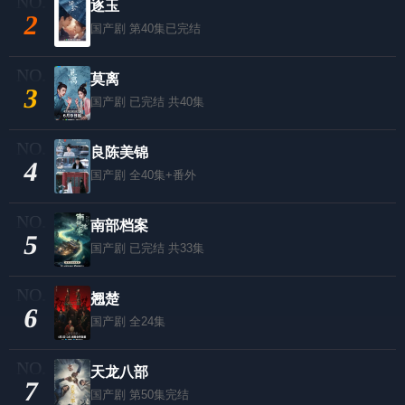
逐玉
2
国产剧
第40集已完结
莫离
3
国产剧
已完结 共40集
良陈美锦
4
国产剧
全40集+番外
南部档案
5
国产剧
已完结 共33集
翘楚
6
国产剧
全24集
天龙八部
7
国产剧
第50集完结