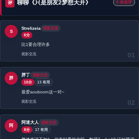
聊聊《只是朋友2梦想天开》
6 条短评
评
Strelizeia
观影交流
S
6分
比1要合理许多
01
观影交流
胖丁
观影交流
胖
10分
13 有用
最爱aouboom这一对~
02
观影交流
阿迷大人
观影交流
阿
8分
17 有用