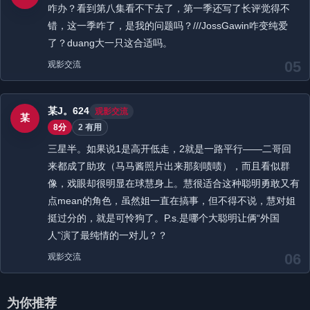
咋办？看到第八集看不下去了，第一季还写了长评觉得不
错，这一季咋了，是我的问题吗？///JossGawin咋变纯爱
了？duang大一只这合适吗。
05
观影交流
某J。624
观影交流
某
8分
2 有用
三星半。如果说1是高开低走，2就是一路平行——二哥回
来都成了助攻（马马酱照片出来那刻啧啧），而且看似群
像，戏眼却很明显在球慧身上。慧很适合这种聪明勇敢又有
点mean的角色，虽然姐一直在搞事，但不得不说，慧对姐
挺过分的，就是可怜狗了。P.s.是哪个大聪明让俩“外国
人”演了最纯情的一对儿？？
06
观影交流
为你推荐