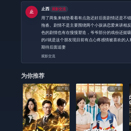
止西
观影交流
止
用了两集来铺垫看着有点急还好后面剧情还是不
拖沓。剧情不是主要围绕两个小孩谈恋爱来讲相
色的剧情也有在慢慢塑造，爷爷部分的戏份还挺
的//就是这个朋友现目前有点心疼感情被喜欢的人
期待后面追妻
观影交流
为你推荐
国产剧
国产剧