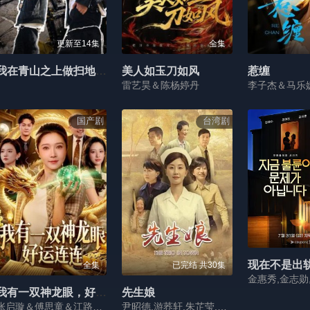
更新至14集
全集
我在青山之上做扫地担当
美人如玉刀如风
惹缠
雷艺昊＆陈杨婷丹
李子杰＆马乐
国产剧
台湾剧
现在不是出
全集
已完结 共30集
我有一双神龙眼，好运连连
先生娘
张启璇＆傅思童＆江路祺＆歌子
尹昭德,游荞轩,朱芷莹,洪绮阳,陈博正