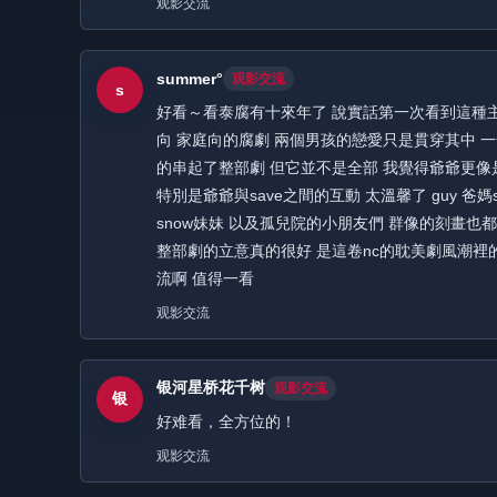
观影交流
summer°
观影交流
s
好看～看泰腐有十來年了 說實話第一次看到這種
向 家庭向的腐劇 兩個男孩的戀愛只是貫穿其中 
的串起了整部劇 但它並不是全部 我覺得爺爺更像
特別是爺爺與save之間的互動 太溫馨了 guy 爸媽
snow妹妹 以及孤兒院的小朋友們 群像的刻畫也
整部劇的立意真的很好 是這卷nc的耽美劇風潮裡
流啊 值得一看
观影交流
银河星桥花千树
观影交流
银
好难看，全方位的！
观影交流