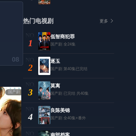
热门电视剧
更多
低智商犯罪
1
国产剧
全24集
08
逐玉
2
国产剧
第40集已完结
莫离
3
国产剧
国产剧
已完结 共40集
良陈美锦
4
国产剧
全40集+番外
南部档案