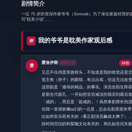
剧情简介
一位 75 岁的资深作家爷爷（Somsak）为了保住家族
写“耽美小说”……
我的爷爷是耽美作家观后感
评
愛洛伊斯
观影交流
10分
愛
又忍不住鸡蛋里挑骨头，不知道是我的错觉还是
觉主角（孙子）的眼睛…有点出戏，但这无法改
这部剧是「难得的精品」的事实。演员全陌生阵
是新生代面孔，一开始想尝尝咸淡的我尝到最后
「咸的」，而且是「超咸的」！虽然泰剧擅长拍
但我一直很钦佩ta们的一点是，总会在剧里面夹
比如和安乐死有关的（看正剧演员飙戏太爽了）
段时间完结的和梨咖文化有关的，再比如尝试失败（