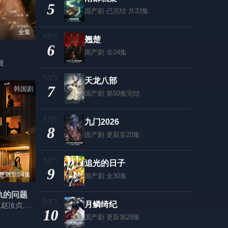
5
国产剧
已完结 共33集
全集
翘楚
6
国产剧
全24集
婕
天龙八部
7
韩国剧
国产剧
第50集完结
九门2026
8
国产剧
更新至20集
追光的日子
9
更新至04集
国产剧
全30集
轨的问题
月鳞绮纪
金惠秀,金志勋,赵汝贞,金宰澈
10
国产剧
更新第29集