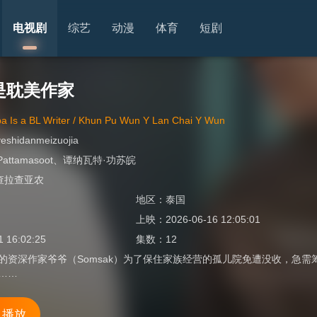
电视剧
综艺
动漫
体育
短剧
是耽美作家
a Is a BL Writer / Khun Pu Wun Y Lan Chai Y Wun
eshidanmeizuojia
Pattamasoot
、
谭纳瓦特·功苏皖
查拉查亚农
地区：
泰国
上映：
2026-06-16 12:05:01
1 16:02:25
集数：
12
 岁的资深作家爷爷（Somsak）为了保住家族经营的孤儿院免遭没收，
”……
 播放