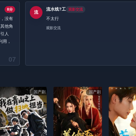
流水线?工
8分
观影交流
流
错，没有
不太行
反其他角
观影交流
吸引人
利用，
07
国产剧
国产剧