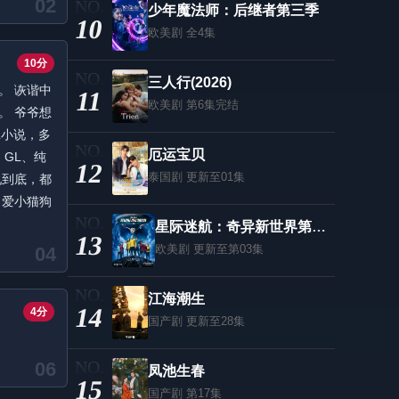
02
少年魔法师：后继者第三季
10
欧美剧
全4集
10分
三人行(2026)
。 诙谐中
11
欧美剧
第6集完结
。 爷爷想
L小说，多
厄运宝贝
、GL、纯
12
泰国剧
更新至01集
说到底，都
，爱小猫狗
星际迷航：奇异新世界第四季
13
欧美剧
更新至第03集
04
江海潮生
14
4分
国产剧
更新至28集
06
凤池生春
15
国产剧
第17集