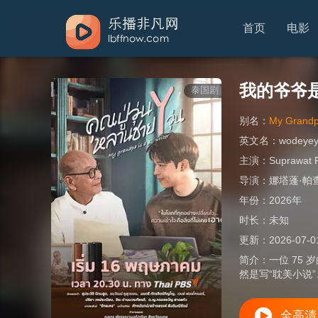
首页
电影
我的爷爷
泰国剧
别名：
My Grandp
英文名：
wodeyey
主演：
Suprawat 
导演：
娜塔蓬·帕
年份：
2026年
时长：
未知
更新：
2026-07-0
简介：
一位 75
然是写“耽美小说
全高清