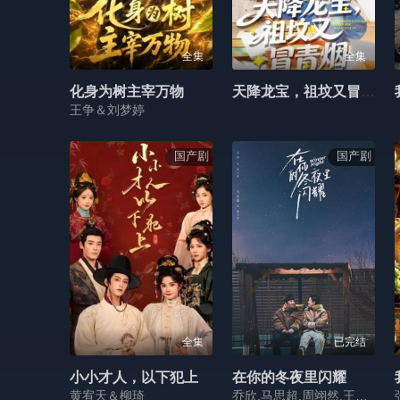
全集
全集
化身为树主宰万物
天降龙宝，祖坟又冒青烟了
王争＆刘梦婷
国产剧
国产剧
全集
已完结
小小才人，以下犯上
在你的冬夜里闪耀
黄宥天＆柳琦
乔欣,马思超,周翊然,王薇,叶筱玮,任帅,刘丹,马跃,郝洋,张皓越,任正斌,杜双宇