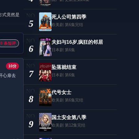
方式竟然是
死人公司第四季
5
欧美剧
第6集完结
夫妇与16岁,疯狂的邻居
8 条短评
6
日本剧
第6集
10分
坠落就结束
7
日本剧
第6集
开心扉去
代号女士
8
欧美剧
第6集完结
国土安全第八季
9
欧美剧
第12集完结