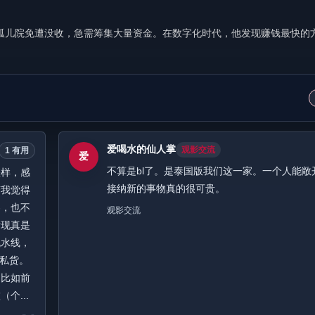
经营的孤儿院免遭没收，急需筹集大量资金。在数字化时代，他发现赚钱最快的
爱喝水的仙人掌
观影交流
1 有用
爱
不算是bl了。是泰国版我们这一家。一个人能敞
怎样，感
接纳新的事物真的很可贵。
变我觉得
容，也不
观影交流
发现真是
流水线，
带私货。
，比如前
个...