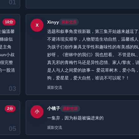
01
Xinyy
10分
观影交流
X
主偏溫馨
选题和叙事角度很新颖，第三集开始越来越逗了
一條線似
不避讳现实艰辛，人物塑造生动自然，温馨感人
是主角
为孩子们创作兼具文学性和趣味性的有美感的B
sun小叔
妙呀，《密林中的我们》我也想看。 不管是BL
都很完整
真无邪的青梅竹马还是异性恋情、家人/挚友，
的一股清
是人与人之间爱的故事～ 爱花草树木，爱小鸟
狗，爱星星，爱大自然，谁说不可以呢？！
03
观影交流
小镜子
2分
观影交流
小
一集弃，因为标题被骗进来的
05
观影交流