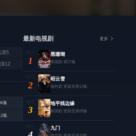
最新电视剧
更多
高清5
黑珊瑚
1
泰国剧
第27集
清12
昭云雪
2
海外剧
更新至第13集
06集
地平线边缘
3
泰国剧
更新至第08集
12集
九门
4
国产剧
更新至第20集