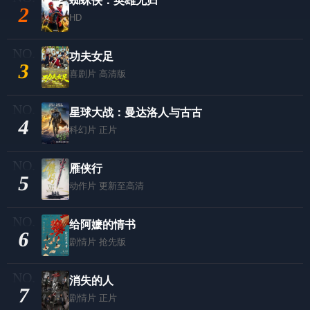
蜘蛛侠：英雄无归
2
HD
功夫女足
3
喜剧片
高清版
星球大战：曼达洛人与古古
4
科幻片
正片
雁侠行
5
动作片
更新至高清
给阿嬷的情书
6
剧情片
抢先版
消失的人
7
剧情片
正片