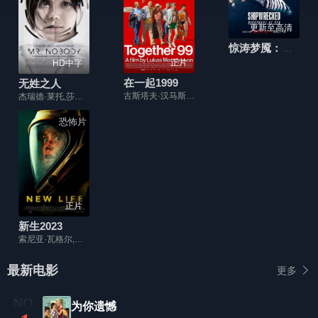
更新至高清
惊涛梦魇：豪华邮轮沉没事件
正片
HD中字
在一起1999
无姓之人
古斯塔夫·汉马斯顿,沙汀·罗尼,安佳·伦德克维斯特,Jessica Liedberg,奥尔·萨里,Lars Frode,Cecilia Frode
杰瑞德·莱托,莎拉·波利,黛安·克鲁格,范林丹,瑞斯·伊凡斯,娜塔莎·里特,托比·瑞格波,朱诺·坦普尔,克莱尔·斯通,阿兰·柯德勒,丹尼尔·梅斯,迈克尔·莱利,帕斯卡·杜奎奈,托马斯·伯恩,Catherine Demaiffe,哈罗德·曼宁,Anders Morris
恐怖片
正片
新生2023
索尼亚·瓦格尔,海莉·艾琳,托尼·阿门多拉,Nick George,艾安娜·伯克希尔,Betty Moyer,Blaine Palmer,杰布·贝里耶,Cyndi Rhoads,David Loftus
最新电影
更多
为你遗憾