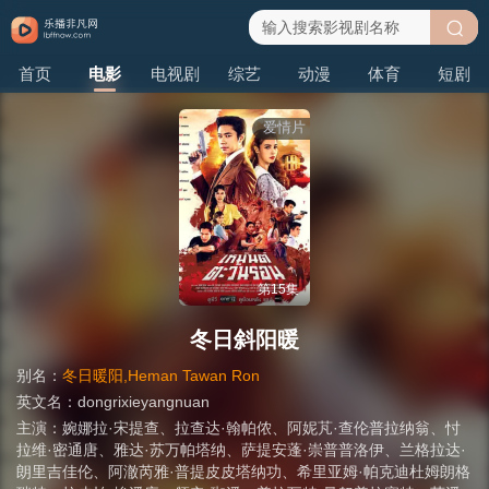
搜
首页
电影
电视剧
综艺
动漫
体育
短剧
索
爱情片
第15集
冬日斜阳暖
别名：
冬日暖阳,Heman Tawan Ron
英文名：
dongrixieyangnuan
主演：
婉娜拉·宋提查
、
拉查达·翰帕侬
、
阿妮芃·查伦普拉纳翁
、
忖
拉维·密通唐
、
雅达·苏万帕塔纳
、
萨提安蓬·崇普普洛伊
、
兰格拉达·
朗里吉佳伦
、
阿澈芮雅·普提皮皮塔纳功
、
希里亚姆·帕克迪杜姆朗格