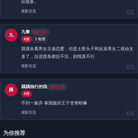
比较多。
02
观影交流
九黎
观影交流
九
4分
3 有用
我喜欢看男女主谈恋爱，但是土匪头子和反派男女二戏份太
多了，拉进度条都拉不完，剧情真不行
03
观影交流
踽踽独行的我
观影交流
踽
4分
不到一集弃 泰国版的王子变青蛙嘛
04
观影交流
为你推荐