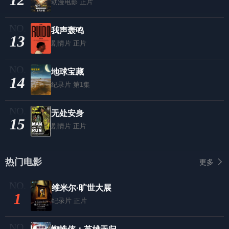
动漫电影
正片
我声轰鸣
13
剧情片
正片
地球宝藏
14
纪录片
第1集
无处安身
15
剧情片
正片
热门电影
更多
维米尔·旷世大展
1
纪录片
正片