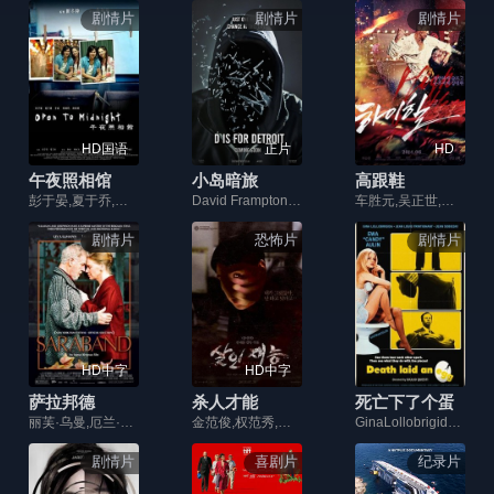
剧情片
剧情片
剧情片
HD国语
正片
HD
午夜照相馆
小岛暗旅
高跟鞋
彭于晏,夏于乔,李威,许效舜,郎祖筠,赵传,黄坤玄,高捷,张立威
David Frampton,Huggy Leaver,Stephen Greif
车胜元,吴正世,李絮,安吉江,金应洙,高庚杓,吴智昊,朴成雄,宋永彰
剧情片
恐怖片
剧情片
HD中字
HD中字
萨拉邦德
杀人才能
死亡下了个蛋
丽芙·乌曼,厄兰·约瑟夫森,伯杰·阿斯特,尤利娅·杜韦纽斯,贡内尔·弗雷德
金范俊,权范秀,裴正花,郑满易
GinaLollobrigida,Jean-LouisTrintignant,EwaAulin
剧情片
喜剧片
纪录片