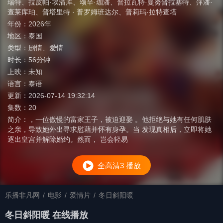
瑞特
、
拉皮帕·埃潘库
、
颂辛·珈潘
、
普拉瓦特·曼努普拉塞特
、
萍潘·
查莱库珀
、
普塔里特 · 普罗姆班达尔
、
普莉玛·拉特查塔
年份：
2026年
地区：
泰国
类型：
剧情
、
爱情
时长：
56分钟
上映：
未知
语言：
泰语
更新：
2026-07-14 19:32:14
集数：
20
简介：
，一位傲慢的富家王子，被迫迎娶 。他拒绝与她有任何肌肤
之亲，导致她外出寻求慰藉并怀有身孕。当 发现真相后，立即将她
逐出皇宫并解除婚约。然而， 岂会轻易
全高清3 播放
乐播非凡网
/
电影
/
爱情片
/
冬日斜阳暖
冬日斜阳暖 在线播放