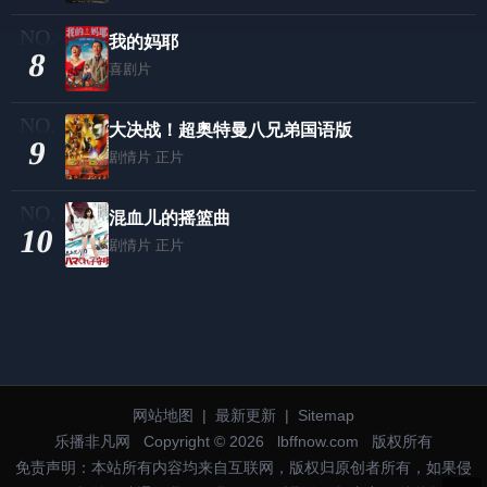
我的妈耶
8
喜剧片
大决战！超奥特曼八兄弟国语版
9
剧情片
正片
混血儿的摇篮曲
10
剧情片
正片
网站地图
|
最新更新
|
Sitemap
乐播非凡网
Copyright © 2026
lbffnow.com
版权所有
免责声明：本站所有内容均来自互联网，版权归原创者所有，如果侵