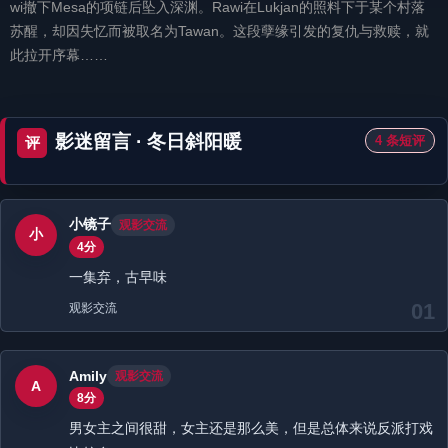
wi撤下Mesa的项链后坠入深渊。Rawi在Lukjan的照料下于某个村落
苏醒，却因失忆而被取名为Tawan。这段孽缘引发的复仇与救赎，就
此拉开序幕……
影迷留言 · 冬日斜阳暖
4 条短评
评
小镜子
观影交流
小
4分
一集弃，古早味
01
观影交流
Amily
观影交流
A
8分
男女主之间很甜，女主还是那么美，但是总体来说反派打戏