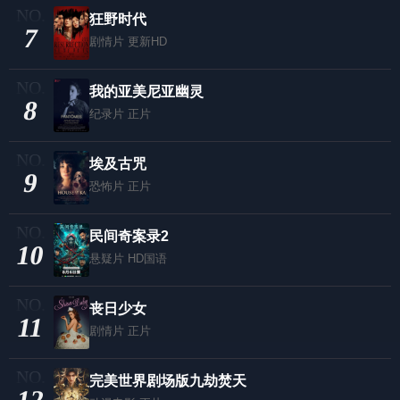
狂野时代
7
剧情片
更新HD
我的亚美尼亚幽灵
8
纪录片
正片
埃及古咒
9
恐怖片
正片
民间奇案录2
10
悬疑片
HD国语
丧日少女
11
剧情片
正片
​完美世界剧场版九劫焚天​
12