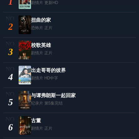
1
剧情片
更新HD
扭曲的家
2
恐怖片
正片
校歌英雄
3
剧情片
正片
出走哥哥的彼界
4
剧情片
HD中字
与谭弗朗斯一起回家
5
纪录片
第5集完结
古董
6
剧情片
正片