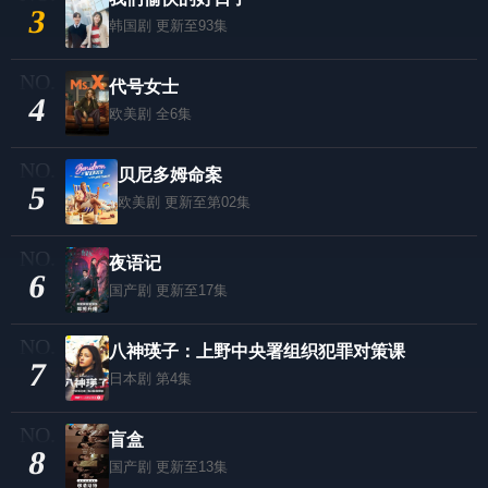
3
韩国剧
更新至93集
代号女士
4
欧美剧
全6集
贝尼多姆命案
5
欧美剧
更新至第02集
夜语记
6
国产剧
更新至17集
八神瑛子：上野中央署组织犯罪对策课
7
日本剧
第4集
盲盒
8
国产剧
更新至13集