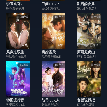
李卫当官2
丑闻1992：哈沙德·梅塔的故事
影后的女儿重生了
徐峥,孙菲菲,唐国强,舒畅,王绘春,苗皓钧,杜志国,宗峰岩
普拉蒂克·甘地,施瑞亚·丹万塔里,安贾利·巴罗特,赫曼特·凯尔
盛以婕＆尊淏＆李欣怡
国产剧
国产剧
国产剧
全集
全集
已完结
风声之双生谜局
离婚当天，高冷前夫哭着求我复合
风雨龙虎山
钟欣潼＆毛晓慧
居来提＆崔紫轩
郝洋,曹培昌,刘汉强,张雷,韩童生,林笑石
韩国剧
国产剧
国产剧
已完结 共6集
全集
全集
韩国流行音乐偶像
陆爷，夫人马甲遍布全球
老板说我把他的内丹吞了
朴宰范,何小姐,黑天鹅,法图·桑巴,亨源
张智鹏＆妘妹
苏弋涵＆沈帆