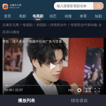
搜
首页
电影
电视剧
综艺
动漫
体育
短剧
索
乐播非凡网
/
电视剧
/
韩国剧
/
绯闻营业中
/
绯闻营业中第08集 全
高清14播放
警告：请不要相信视频中任何广告与字幕！
00:00
/
22:07
HD
播放列表
猜你喜欢