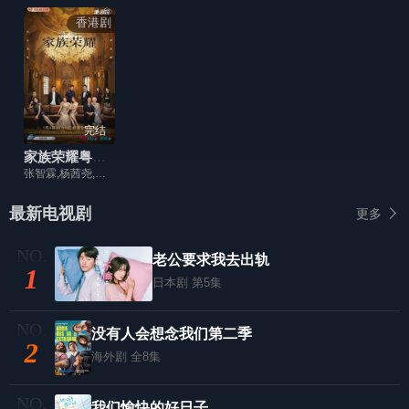
香港剧
完结
家族荣耀粤语版
张智霖,杨茜尧,李彩桦,罗子溢,熊黛林,黄浩然,梁靖琪,郭政鸿,于洋,陈曼娜,艾威,余安安,陈明君,朱鉴然,刘沛蘅,潘艺桐
最新电视剧
更多
老公要求我去出轨
1
日本剧
第5集
没有人会想念我们第二季
2
海外剧
全8集
我们愉快的好日子