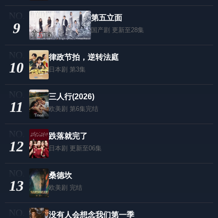
第五立面
9
国产剧
更新至28集
律政节拍，逆转法庭
10
日本剧
第3集
三人行(2026)
11
欧美剧
第6集完结
跌落就完了
12
日本剧
更新至06集
桑德坎
13
欧美剧
完结
没有人会想念我们第一季