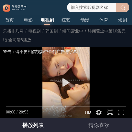
搜
首页
电影
电视剧
综艺
动漫
体育
短剧
索
乐播非凡网
/
电视剧
/
韩国剧
/
绯闻营业中
/
绯闻营业中第10集完
结 全高清8播放
警告：请不要相信视频中任何广告与字幕！
00:00
/
29:53
HD
播放列表
猜你喜欢