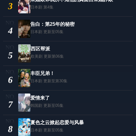
3
日本剧
第4集
告白：第25年的秘密
4
日本剧
更新至05集
西区帮派
5
欧美剧
更新第06集
丰臣兄弟！
6
日本剧
更新至第30集
爱情来了
7
韩国剧
更新至05集
夏色之云掀起恋爱与风暴
8
日本剧
更新至05集