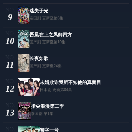
迷失于光
9
泰国剧
更新至第6集
吾凰在上之凤御四方
10
国产剧
更新至第10集
长夜如歌
11
国产剧
更新至24集
未婚欺诈我所不知他的真面目
12
日本剧
更新第04集
指尖浪漫第二季
13
泰国剧
第1集
警字一号