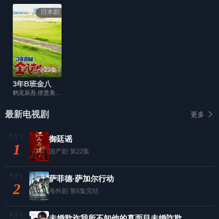
日本剧
全23集
3年B班金八老师第1季
鹤见辰吾,倍赏美津子,武田铁矢,三原顺子,藤田瞳子
最新电视剧
更多
御廷谣
1
国产剧
第22集
萨菲德·萨加尔行动
2
海外剧
第6集完结
未婚欺诈我所不知他的真面目未婚詐欺