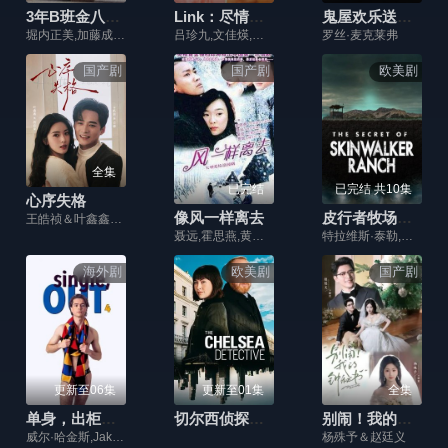
3年B班金八老师第7季
Link：尽情吃，用力爱
鬼屋欢乐送第5季
堀内正美,加藤成亮,风间俊介,星野真里,倍赏美津子,阿知波悟美,武田铁矢,上户彩,福田沙纪,岩田小百合,渡边有菜,石田未来,松下惠,丸山秀美,萩尾绿,八乙女光,鲇川太阳,深江卓次
吕珍九,文佳煐,李春声,宋德浩,金智英,芮秀贞,李世亨,李春,安世彬,朴宝庆,权爀,禹美华,金灿亨,刘成柱,金泰白,于东勋,李圭会,金贤玉,崔在燮,朴智雅,柳正浩,金郭京熙,尹尚华,徐东甲,郑妍心,申宰辉,吴庆华
罗丝·麦克莱弗
国产剧
国产剧
欧美剧
全集
已完结
已完结 共10集
心序失格
像风一样离去
皮行者牧场的秘密第二季
王皓祯＆叶鑫鑫（六金yE）
聂远,霍思燕,黄觉,饶敏莉,贾妮,章申
特拉维斯·泰勒,埃里克·巴德,布兰登·富格尔
海外剧
欧美剧
国产剧
更新至06集
更新至01集
全集
单身，出柜第4季
切尔西侦探第4季
别闹！我的钟秘书
威尔·哈金斯,Jake·Hyde,Steven·Christou
杨殊予＆赵廷义