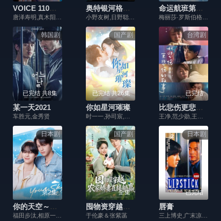
VOICE 110紧急指令室
奥特银河格斗：巨大的阴谋2020
命运航班第一季
唐泽寿明,真木阳子,增田贵久,木村佑一,安井顺平,田村健太郎,小市慢太郎,石桥菜津美
小野友树,日野聪,宫野真守,寺岛拓笃,驹田航
梅丽莎·罗斯伯格,乔希·达拉斯,雅典娜·卡尔卡尼斯,J·R·拉米雷斯,卢娜·布雷斯,杰克·梅西纳,帕尔文·考尔,提姆·莫里亚蒂,阿尔弗雷多·纳西索,寇蒂斯·库克
韩国剧
国产剧
台湾剧
已完结 共8集
已完结 共26集
已完结
某一天2021
你如星河璀璨
比悲伤更悲伤的故事剧版
车胜元,金秀贤
时一一,孙司宸,欧阳鸿轩,白柳嫣
王净,范少勋,王柏杰,邵雨薇,姚以缇,曾少宗,袁艾菲,白润音,马念先,蔡嘉茵
日本剧
国产剧
日本剧
第2集
全集
已完结
你的天空～晴转恋
囤物资穿越，农家娇妻直接躺赢
唇膏
福田步汰,相原一心,柊太朗,中林登生,中山敬悟,朴暋硕,谷口太一
于伦豪＆张紫菡
三上博史,广末凉子,洼冢洋介,池胁千鹤,伊藤步,石田壹成,中村爱美,麻生祐未,田中美奈子,吉本多香美,夏八木勋