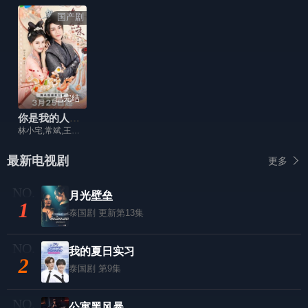
国产剧
已完结
你是我的人间至味
林小宅,常斌,王嘉丽,柴翊格,马卷卷,池源,郭子渝,刘静怡,刘嘉琪
最新电视剧
更多
月光壁垒
1
泰国剧
更新第13集
我的夏日实习
2
泰国剧
第9集
公寓黑风暴