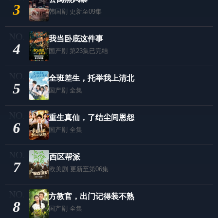
3
韩国剧
更新至09集
我当卧底这件事
4
国产剧
第23集已完结
全班差生，托举我上清北
5
国产剧
全集
重生真仙，了结尘间恩怨
6
国产剧
全集
西区帮派
7
欧美剧
更新至第06集
方教官，出门记得装不熟
8
国产剧
全集