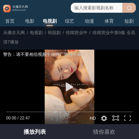
搜
首页
电影
电视剧
综艺
动漫
体育
短剧
索
乐播非凡网
/
电视剧
/
韩国剧
/
绯闻营业中
/
绯闻营业中第9集 全高
清7播放
警告：请不要相信视频中任何广告与字幕！
00:00
/
22:47
HD
播放列表
猜你喜欢