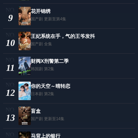
花开锦绣
9
国产剧
更新至第4集
王妃系统在手，气的王爷发抖
10
国产剧
全集
财阀X刑警第二季
11
韩国剧
第2集
你的天空～晴转恋
12
日本剧
第2集
盲盒
13
国产剧
更新至14集
马背上的银行