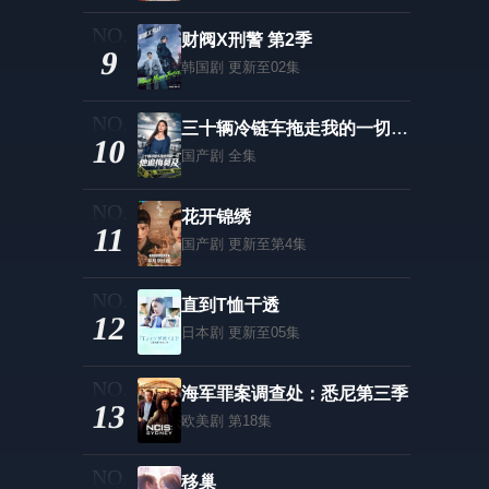
财阀X刑警 第2季
9
韩国剧
更新至02集
三十辆冷链车拖走我的一切，他追悔莫及
10
国产剧
全集
花开锦绣
11
国产剧
更新至第4集
直到T恤干透
12
日本剧
更新至05集
海军罪案调查处：悉尼第三季
13
欧美剧
第18集
移巢