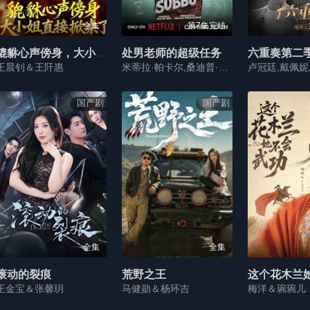
全集
第7集完结
貔貅心声傍身，大小姐直接掀桌了
处男老师的超级任务
六重奏第二
王晨钊＆王阡惠
米蒂拉·帕卡尔,桑迪普·基尚,婆罗门·安达姆,穆里·夏尔马,Manasa·Chowdary
国产剧
国产剧
全集
全集
滚动的裂痕
荒野之王
这个花木兰
王金宝＆张馨玥
马健勋＆杨环吉
梅洋＆琬琬儿