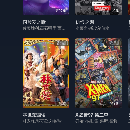
第07集
已完结 共6集
阿波罗之歌
仇恨之因
佐藤胜利,高石明里,西垣匠,森田想,河井青叶,府川亮,池内博之
史蒂文·斯皮尔伯格
香港剧
欧美剧
完结
第8集
林世荣国语
X战警97 第二季
林家栋,郭可盈,刘锦玲
乔治·布扎,雷·蔡斯,霍莉·周,卡尔·J·杜德,詹妮弗·黑尔,JP·卡利亚赫,罗斯·马昆德,艾莉森·西莉-史密斯,马修·沃特森,伦诺·赞恩,迈克尔·约翰斯顿