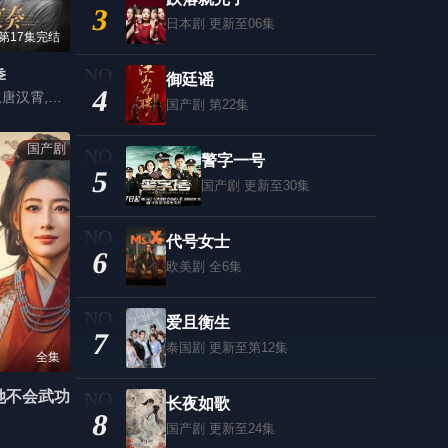
3
日本剧
更新至06集
第17集完结
季
御廷谣
4
卢冠廷,戴佩妮,唐汉霄,罗大佑,陈秀男,李泉,林海
国产剧
第22集
国产剧
警字一号
5
国产剧
更新至30集
代号女士
6
欧美剧
全6集
爱且衡生
7
泰国剧
更新至第12集
全集
她不会武功
长夜如歌
8
国产剧
更新至24集