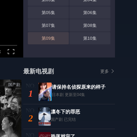
第05集
第06集
第07集
第08集
第09集
第10集
最新电视剧
更多
国产剧
请保持名侦探原来的样子
1
日本剧
更新至04集
凛冬下的罪恶
2
国产剧
已完结
跌落就完了