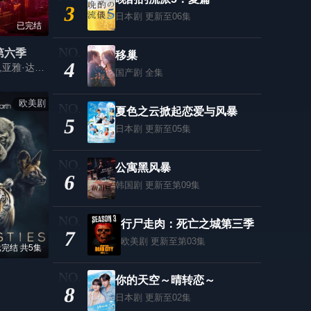
3
日本剧
更新至06集
已完结
第六季
移巢
4
尼克·戈尔弗斯,亚雅·达科斯塔,托里·德维托,布莱恩·泰,玛琳·巴雷特,埃帕莎·默克森,奥利弗·普莱特,多米尼克·瑞恩斯
国产剧
全集
欧美剧
夏色之云掀起恋爱与风暴
5
日本剧
更新至05集
公寓黑风暴
6
韩国剧
更新至第09集
行尸走肉：死亡之城第三季
7
欧美剧
更新至第03集
完结 共5集
你的天空～晴转恋～
8
日本剧
更新至02集