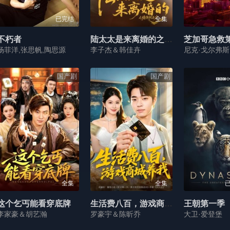
已完结
全集
不朽者
陆太太是来离婚的之慵便枕玉凉
芝加哥急救
杨菲洋,张思帆,陶思源
李子杰＆韩佳卉
国产剧
国产剧
全集
全集
已
这个乞丐能看穿底牌
生活费八百，游戏商城养我
王朝第一季
李家豪＆胡艺瀚
罗豪宇＆陈昕乔
大卫·爱登堡