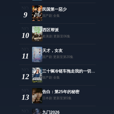
民国第一惡少
9
国产剧
全集
西区帮派
10
欧美剧
更新至06集
天才，女友
11
国产剧
更新至第20集
三十辆冷链车拖走我的一切，他追悔莫及
12
国产剧
全集
告白：第25年的秘密
13
日本剧
更新至第5集
九门2026