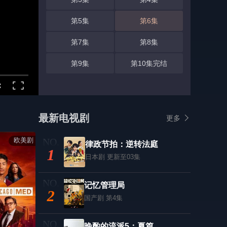
第5集
第6集
第7集
第8集
第9集
第10集完结
最新电视剧
更多
欧美剧
律政节拍：逆转法庭
1
日本剧
更新至03集
记忆管理局
2
国产剧
第4集
晚酌的流派5：夏篇