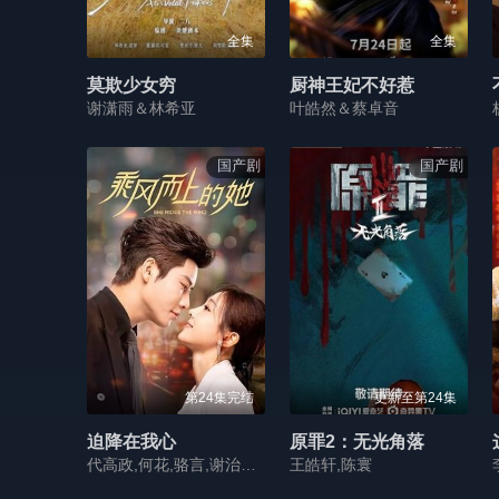
全集
全集
莫欺少女穷
厨神王妃不好惹
谢潇雨＆林希亚
叶皓然＆蔡卓音
国产剧
国产剧
第24集完结
更新至第24集
迫降在我心
原罪2：无光角落
代高政,何花,骆言,谢治勋,厉家兵,刘文雪
王皓轩,陈寰