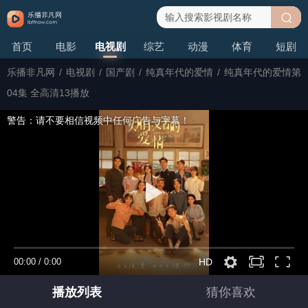
搜
首页
电影
电视剧
综艺
动漫
体育
短剧
索
乐播非凡网
/
电视剧
/
国产剧
/
纯真年代的爱情
/
纯真年代的爱情第
04集 全高清13播放
警告：请不要相信视频中任何广告与字幕！
00:00
/
0:00
HD
播放列表
猜你喜欢