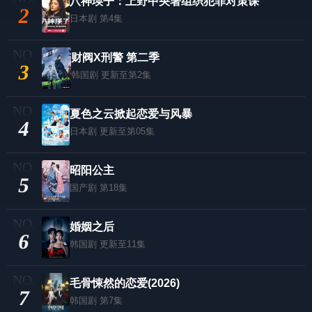
八神瑛子：上野中央署组织犯罪对策课
2
日本剧
第4集
财阀X刑警 第二季
3
韩国剧
更新至第2集
夏色之云掀起恋爱与风暴
4
日本剧
更新至第05集
昭阳公主
5
国产剧
第18集
婚姻之后
6
韩国剧
更新至11集
毛骨悚然的恋爱(2026)
7
韩国剧
第7集