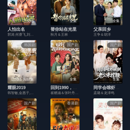
已完结
全集
全集
人怕出名
替你站在光里
父亲回乡
郭涛,何赛飞,刘亚津
秋月＆王林
王争＆胡洋
韩国剧
国产剧
国产剧
已完结 共12集
全集
全集
耀眼2019
回到1990，我让奶奶换个人生
同学会嗦虾被嘲老公来撑腰
韩智敏,金惠子,南柱赫,孙浩俊
崔栖涵＆张叶丹＆王大同
孟璐＆龙泽鸣
国产剧
香港剧
国产剧