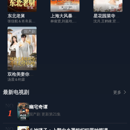
全集
第20集完结
第18集
东北老舅
上海大风暴国语版
星花园菜寺场篇
张佳航＆肖帛辰＆张猛＆马兵
林俊贤,刘嘉玲,吴镇宇,欧阳震华,蔡嘉利,黎汉持,刘青云
沈月,王鹤棣,官鸿,梁靖康,吴希泽
国产剧
全集
双枪美妻你别怕，哥哥是修仙的
汤震＆钧霖
最新电视剧
更多
幽宅奇谭
1
国产剧
更新第21集