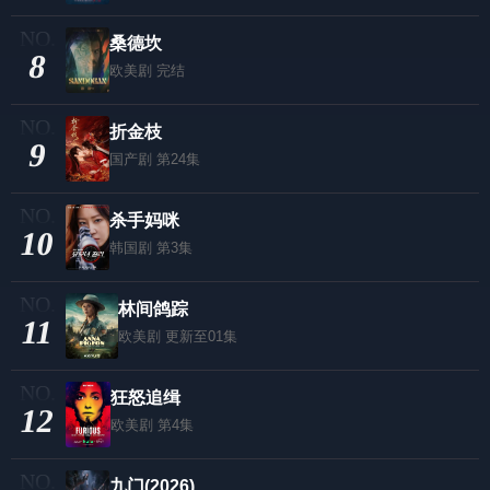
桑德坎
8
欧美剧
完结
折金枝
9
国产剧
第24集
杀手妈咪
10
韩国剧
第3集
林间鸽踪
11
欧美剧
更新至01集
狂怒追缉
12
欧美剧
第4集
九门(2026)