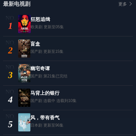
最新电视剧
更多
狂怒追缉
1
欧美剧
更新至05集
盲盒
2
国产剧
更新至15集
幽宅奇谭
3
国产剧
第21集已完结
马背上的银行
4
国产剧
连载中 连载到10集
风，带有香气
5
日本剧
更新至96集