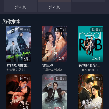
第28集
第29集
为你推荐
韩国剧
国产剧
欧美剧
第2集
全集
已完结
财阀X刑警第二季
渡尘渊
劳勃的真实人生
安普贤,郑恩彩,姜相准,金伸比,俞承豪
王星玮&徐轸轸
Rob Schneider,Patricia Schneider,Max Amini,Jamie Lissow
国产剧
欧美剧
国产剧
全集
已完结
全集