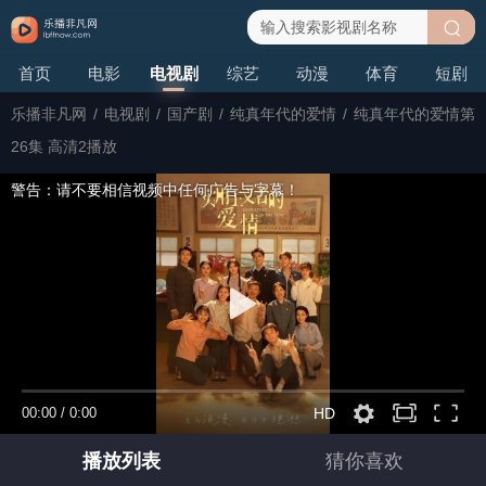
搜
首页
电影
电视剧
综艺
动漫
体育
短剧
索
乐播非凡网
/
电视剧
/
国产剧
/
纯真年代的爱情
/
纯真年代的爱情第
26集 高清2播放
警告：请不要相信视频中任何广告与字幕！
00:00
/
0:00
HD
播放列表
猜你喜欢