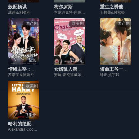
般配预谋
梅尔罗斯
重生之诱他沉沦
成岳＆刘蔓莉
本尼迪克特·康伯巴奇,詹妮弗·杰森·李,塞巴斯蒂安·马尔茨,杰西卡·雷恩,雨果·维文,普拉萨纳·瓦纳拉佳,皮普·托伦斯,安娜·梅德利,因迪拉·瓦玛,丹顿·安德森,加里·比德尔,莫菲德·克拉克,布莱思·丹纳,荷丽黛·格兰杰,西莉亚·伊姆里,盖伊·保罗,马库斯·史密斯,约翰·斯坦丁,艾琳·沃尔什,艾莉森·威廉姆斯
王棣墨&付秋婷
国产剧
欧美剧
国产剧
全集
已完结
全集
情绪主宰：我靠反转人生封神
女婿乱入第五季
短命王爷一身反骨，求娶将门主母
罗豪宇＆陈昕乔
安迪·麦克道威尔,海伦·巴克森代尔,肯尼斯·克拉德,埃丝特·史密斯
钟正,姚宇晨
欧美剧
7集全
哈利的绝配情人
Alexandra Cooper,哈利·乔西