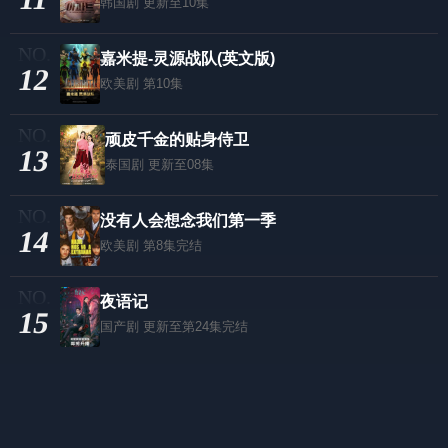
韩国剧
更新至10集
嘉米提-灵源战队​(英文版)
12
欧美剧
第10集
顽皮千金的贴身侍卫
13
泰国剧
更新至08集
没有人会想念我们第一季
14
欧美剧
第8集完结
夜语记
15
国产剧
更新至第24集完结