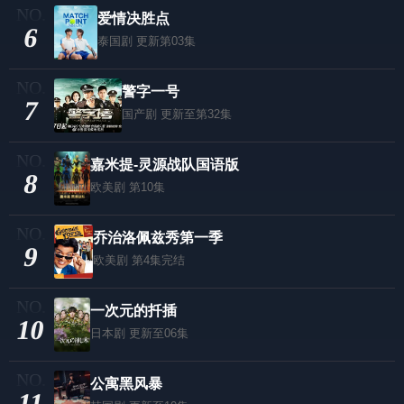
爱情决胜点
6
泰国剧
更新第03集
警字一号
7
国产剧
更新至第32集
嘉米提-灵源战队国语版
8
欧美剧
第10集
乔治洛佩兹秀第一季
9
欧美剧
第4集完结
一次元的扦插
10
日本剧
更新至06集
公寓黑风暴
11